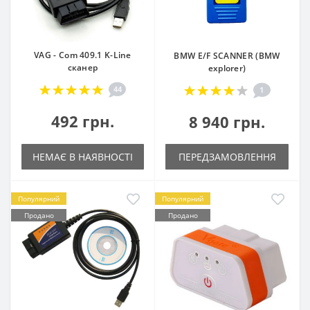
VAG - Com 409.1 K-Line
BMW E/F SCANNER (BMW
сканер
explorer)
44
1
492 грн.
8 940 грн.
НЕМАЄ В НАЯВНОСТІ
ПЕРЕДЗАМОВЛЕННЯ
Популярний
Популярний
Продано
Продано