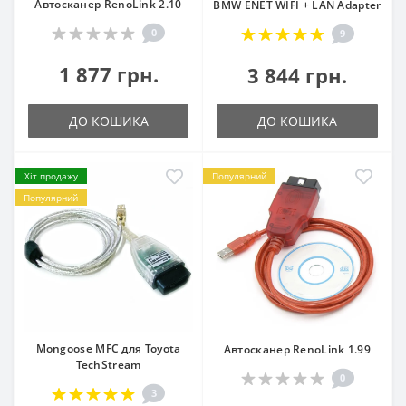
Автосканер RenoLink 2.10
BMW ENET WIFI + LAN Adapter
0
9
1 877 грн.
3 844 грн.
ДО КОШИКА
ДО КОШИКА
Хіт продажу
Популярний
Популярний
Mongoose MFC для Toyota
Автосканер RenoLink 1.99
TechStream
0
3