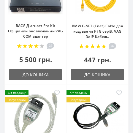
ВАСЯ Діагност Pro Kit
BMW E-NET (Enet) Cable для
Офіційний оновлюваний VAG
кодування F і G серій. VAG
COM адаптер
DoIP Кабель.
22
26
5 500 грн.
447 грн.
ДО КОШИКА
ДО КОШИКА
Хіт продажу
Хіт продажу
Популярний
Популярний