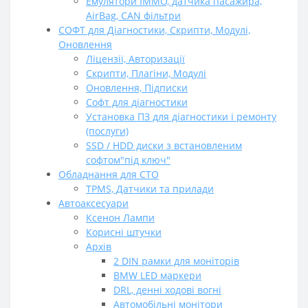
Емулятори ІММО, датчика пасажира,
AirBag, CAN фільтри
СОФТ для Діагностики, Скрипти, Модулі,
Оновлення
Ліцензії, Авторизації
Скрипти, Плагіни, Модулі
Оновлення, Підписки
Софт для діагностики
Установка ПЗ для діагностики і ремонту
(послуги)
SSD / HDD диски з встановленим
софтом"під ключ"
Обладнання для СТО
TPMS, Датчики та прилади
Автоаксесуари
Ксенон Лампи
Корисні штучки
Архів
2 DIN рамки для моніторів
BMW LED маркери
DRL, денні ходові вогні
Автомобільні монітори