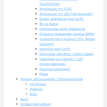
TouchScreen
Ангельські очі CCFL
Ангельські очі LED (світлодіодні)
Блоки живлення для CarPC
Вії на фари
Електронне реле поворотів
Кільця в приладову панель BMW
Комплектуючі (кільця CCFL, блоки
розпалу)
Корпуси для CarPC
Монітори для фото / відео камер
Накладки на пороги C LED
підсвічуванням
Решітка радіатора
Різне
Ремонт автосканерів / Програматорів
Інструкції
Новини
Блог
Акції
Особистий кабінет