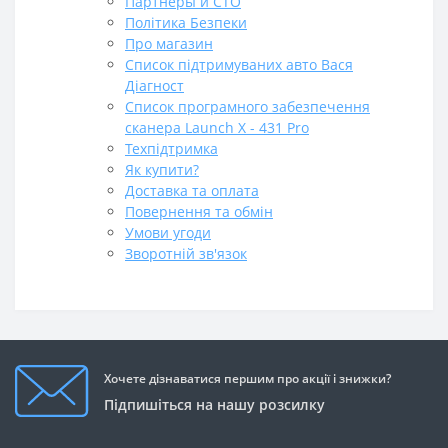
Партнеры и СТО
Політика Безпеки
Про магазин
Список підтримуваних авто Вася
Діагност
Список програмного забезпечення
сканера Launch X - 431 Pro
Техпідтримка
Як купити?
Доставка та оплата
Повернення та обмін
Умови угоди
Зворотній зв'язок
Хочете дізнаватися першим про акції і знижки?
Підпишіться на нашу розсилку