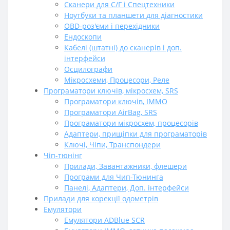
Сканери для С/Г і Спецтехники
Ноутбуки та планшети для діагностики
OBD-роз'єми і перехідники
Ендоскопи
Кабелі (штатні) до сканерів і доп.
інтерфейси
Осцилографи
Мікросхеми, Процесори, Реле
Програматори ключів, мікросхем, SRS
Програматори ключів, ІММО
Програматори AirBag, SRS
Програматори мікросхем, процесорів
Адаптери, прищіпки для програматорів
Ключі, Чіпи, Транспондери
Чіп-тюнінг
Прилади, Завантажники, флешери
Програми для Чип-Тюнинга
Панелі, Адаптери, Доп. інтерфейси
Прилади для корекції одометрів
Емулятори
Емулятори ADBlue SCR