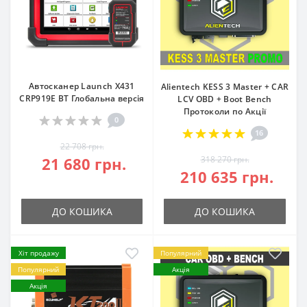
Автосканер Launch X431
Alientech KESS 3 Master + CAR
CRP919E BT Глобальна версія
LCV OBD + Boot Bench
Протоколи по Акції
0
16
22 708 грн.
21 680 грн.
318 270 грн.
210 635 грн.
ДО КОШИКА
ДО КОШИКА
Хіт продажу
Популярний
Популярний
Акція
Акція