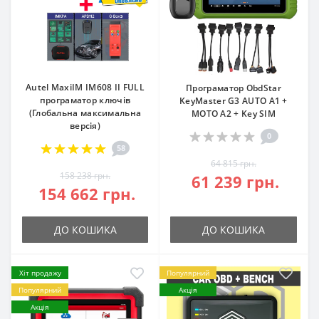
Autel MaxiIM IM608 II FULL
Програматор ObdStar
програматор ключів
KeyMaster G3 AUTO А1 +
(Глобальна максимальна
MOTO А2 + Key SIM
версія)
0
58
64 815 грн.
158 238 грн.
61 239 грн.
154 662 грн.
ДО КОШИКА
ДО КОШИКА
Хіт продажу
Популярний
Популярний
Акція
Акція