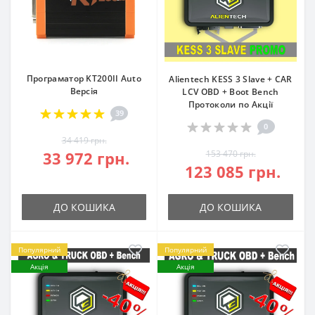
Програматор KT200II Auto
Alientech KESS 3 Slave + CAR
Версія
LCV OBD + Boot Bench
Протоколи по Акції
39
0
34 419 грн.
33 972 грн.
153 470 грн.
123 085 грн.
ДО КОШИКА
ДО КОШИКА
Популярний
Популярний
Акція
Акція