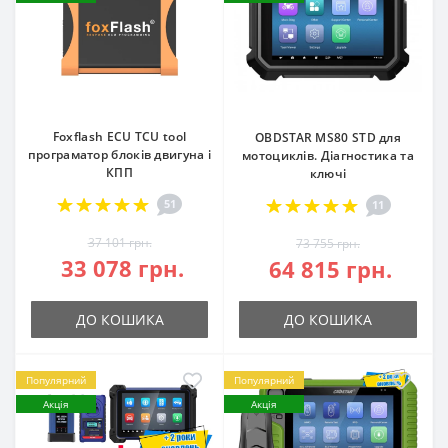
Foxflash ECU TCU tool
OBDSTAR MS80 STD для
програматор блоків двигуна і
мотоциклів. Діагностика та
КПП
ключі
51
11
37 101 грн.
73 755 грн.
33 078 грн.
64 815 грн.
ДО КОШИКА
ДО КОШИКА
Популярний
Популярний
Акція
Акція