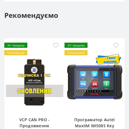
Рекомендуємо
Хіт продажу
Хіт продажу
Популярний
Популярний
VCP CAN PRO -
Програматор Autel
Продовження
MaxiIM IM508S Key