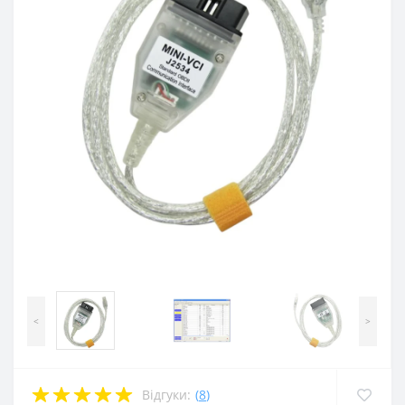
<
>
Відгуки:
(
8
)