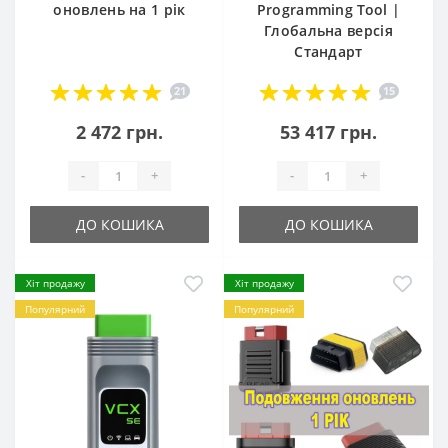
оновлень на 1 рік
Programming Tool |
Глобальна версія
Стандарт
21
15
2 472 грн.
53 417 грн.
-
+
-
+
ДО КОШИКА
ДО КОШИКА
Хіт продажу
Хіт продажу
Популярний
Популярний