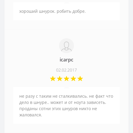
хороший шнурок. робить добре.
icarpc
02.02.2017
не разу с таким не сталкивались. не факт что
дело в шнуре.. может и от ноута зависеть.
проданы сотни этих шнуров никто не
жаловался.