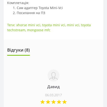
Комплетація:
Сам адаптер Toyota Mini-Vci
Посилання на ПЗ
Теги:
xhorse mini vci
,
toyota mini vci
,
mini vci
,
toyota
techstream
,
mongoose mfc
Відгуки (
8
)
Давид
06.03.2017