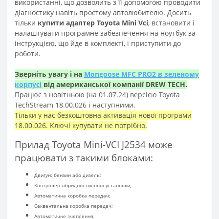
використанні, що дозволить з її допомогою проводити
діагностику навіть простому автолюбителю. Досить
тільки
купити адаптер Toyota Mini Vci
, встановити і
налаштувати програмне забезпечення на ноутбук за
інструкцією, що йде в комплекті, і приступити до
роботи.
Зверніть увагу і на
Mongoose MFC PRO2 в зеленому
корпусі
від американської компанії DREW TECH.
Працює з новітньою (на 01.07.24) версією Toyota
TechStream 18.00.026 і наступними.
Тільки у нас безкоштовна активація нової програми
18.00.026. Ключі купувати не потрібно.
Прилад Toyota Mini-VCI J2534 може
працювати з такими блоками:
Двигун: бензин або дизель;
Контролер гібридної силової установки;
Автоматична коробка передач;
Секвентальна коробка передач;
Автоматичне зчеплення;