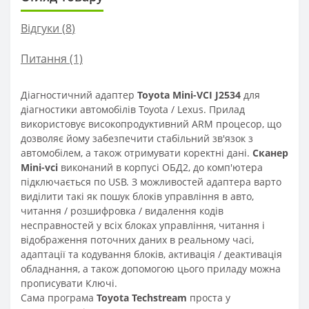
Відгуки (
8
)
Питання
(1)
Діагностичний адаптер
Toyota Mini-VCI J2534
для
діагностики автомобілів Toyota / Lexus. Прилад
використовує високопродуктивний ARM процесор, що
дозволяє йому забезпечити стабільний зв'язок з
автомобілем, а також отримувати коректні дані.
Сканер
Mini-vci
виконаний в корпусі ОБД2, до комп'ютера
підключається по USB. З можливостей адаптера варто
виділити такі як пошук блоків управління в авто,
читання / розшифровка / видалення кодів
несправностей у всіх блоках управління, читання і
відображення поточних даних в реальному часі,
адаптації та кодування блоків, активація / деактивація
обладнання, а також допомогою цього приладу можна
прописувати Ключі.
Сама програма
Toyota Techstream
проста у