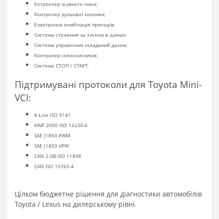
Котроллер зсувного люка;
Контролер рульової колонки;
Електронна комбінація приладів;
Система стеження за тиском в шинах;
Система управління складаний дахом;
Контролер склоочисників;
Система СТОП / СТАРТ.
Підтримувані протоколи для Toyota Mini-
VCI:
K-Line ISO 9141
KWP 2000 ISO 14230-4
SAE J1850 PWM
SAE J1850 VPW
CAN 2.0B ISO 11898
CAN ISO 15765-4
Цілком бюджетне рішення для діагностики автомобілів
Toyota / Lexus на дилерському рівні.