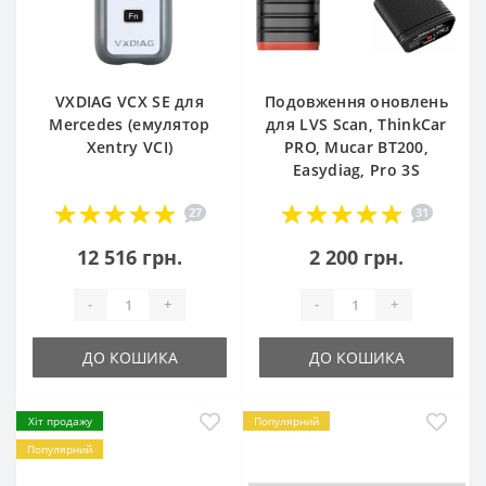
VXDIAG VCX SE для
Подовження оновлень
Mercedes (емулятор
для LVS Scan, ThinkCar
Xentry VCI)
PRO, Mucar BT200,
Easydiag, Pro 3S
27
31
12 516 грн.
2 200 грн.
-
+
-
+
ДО КОШИКА
ДО КОШИКА
Хіт продажу
Популярний
Популярний