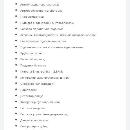
Антиблокувальна система;
Антипробуксовочна система;
Пневмопідвіска;
Підвіска з електронним управлінням;
Електро-гідравлічна підвіска;
Активна Пневмопідвіска зі змінною висотою кузова;
Електричний підсилювач керма
Підсилювач керма зі змінним відношенням;
Круїз-контроль;
Клімат-Контроль;
Подушки безпеки;
Кузовна Електроніка 1,2,3,4,5;
Контролер мультиплексної шини;
Охоронна сигналізація;
Парктронік;
Детектор дощу;
Контролер рульової панелі;
Система охорони;
Система управління дзеркалами;
Дверні контролери;
Контролери сидінь;