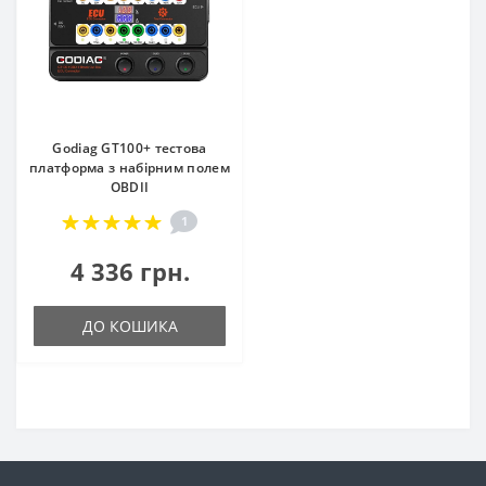
Godiag GT100+ тестова
платформа з набірним полем
OBDII
1
4 336 грн.
ДО КОШИКА