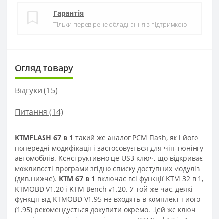
Гарантія
Тільки перевірене обладнання з підтримкою
Огляд товару
Відгуки (
15
)
Питання
(14)
KTMFLASH 67 в 1
такий же аналог PCM Flash, як і його
попередні модифікації і застосовується для чіп-тюнінгу
автомобілів. Конструктивно це USB ключ, що відкриває
можливості програми згідно списку доступних модулів
(див.нижче).
KTM 67 в 1
включає всі функції KTM 32 в 1,
KTMOBD V1.20 і KTM Bench v1.20. У той же час, деякі
функції від KTMOBD V1.95 не входять в комплект і його
(1.95) рекомендується докупити окремо. Цей же ключ