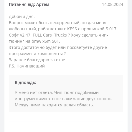
Питання від: Артем
14.08.2024
Добрый дня.
Вопрос может быть некорректный, но для меня
любопытный, работает ли с KESS с прошивкой 5.017.
Софт v2.47. FULL Cars+Trucks ? Хочу сделать чип-
тюнинг на bmw x6m 50i .
Этого достаточно будет или посоветуете другие
программы и компоненты ?
Заранее благодарю за ответ.
P.S. Начинающий
Відповідь:
У меня нет ответа. Чип-тюнг подобными
инструментами это не нажимание двух кнопок.
Между ними находится целая область.