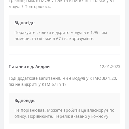
І різниця між KTMOBD 1.95 та KTM 67 in 1 тільки у 51
модулі? Повторююсь.
Відповідь:
Порахуйте скільки відкрито модулів в 1,95 і які
номери, та скільки в 67 і все зрозумієте.
Питання від: Андрій
12.01.2023
Тоді додаткове запитання. Чи є модулі у KTMOBD 1.20,
які не відкриті у KTM 67 in 1?
Відповідь:
Не порівнював. Можете зробити це власноруч по
опису. Порівнюйте. Перелік вказано у кожному