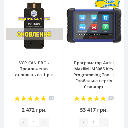
VCP CAN PRO -
Програматор Autel
Продовження
MaxiIM IM508S Key
оновлень на 1 рік
Programming Tool |
Глобальна версія
Стандарт
21
15
2 472 грн.
53 417 грн.
-
+
-
+