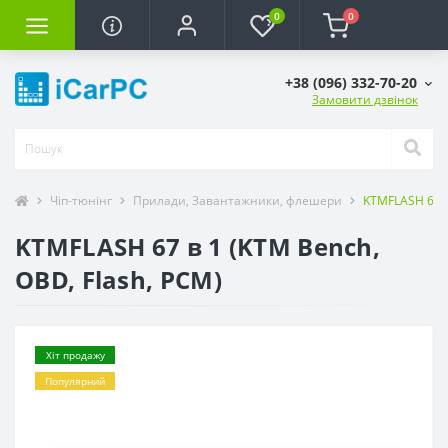
0
0
+38 (096) 332-70-20
Замовити дзвінок
Чіп-тюнінг
Прилади, Завантажники, флешери
KTMFLASH 67 в
KTMFLASH 67 в 1 (KTM Bench,
OBD, Flash, PCM)
Хіт продажу
Популярний