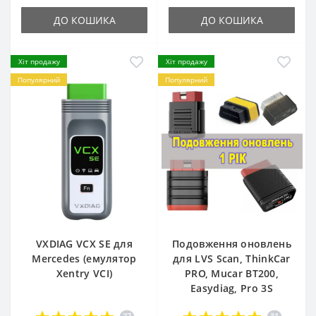
ДО КОШИКА
ДО КОШИКА
Хіт продажу
Хіт продажу
Популярний
Популярний
VXDIAG VCX SE для
Подовження оновлень
Mercedes (емулятор
для LVS Scan, ThinkCar
Xentry VCI)
PRO, Mucar BT200,
Easydiag, Pro 3S
27
31