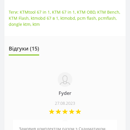
Теги:
KTMtool 67 in 1
,
KTM 67 in 1
,
KTM OBD
,
KTM Bench
,
KTM Flash
,
ktmobd 67 в 1
,
ktmobd
,
pcm flash
,
pcmflash
,
dongle ktm
,
ktm
Відгуки (
15
)
Fyder
27.08.2023
Замовив комплектом разом з Сканматиком.