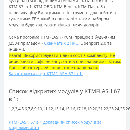
зустрічається під іншими іменами - KTMtool 67 in 1,
KTM 67 in 1, KTM OBD, KTM Bench, KTM Flash. За
невелику ціну Ви отримаєте інструмент для роботи з
сучасними ЕБУ, який в оригіналі з таким набором
модулів буде коштувати кілька тисяч доларів.
Сама програма KTMFLASH (PCM) працює з будь-яким
J2534 приладом -
Сканматик 2 ПРО
, Openport 2.0 та
іншими.
Увага! Використовувати тільки софт з комплекту! Не
оновлювати софт, не запускати з оригінальним софтом.
Донгл або інтерфейс перестане працювати.
Завантажити софт KTMFLASH 67 in 1.
Список відкритих модулів у KTMFLASH 67
в 1:
1,2,3,4,5,6,7,8,9,10,11,12,13,14,15,16,17,18,19,20,21,22,23,24,25,
KTMFLASH 67 в 1 докладний список модулів за
моделями авто