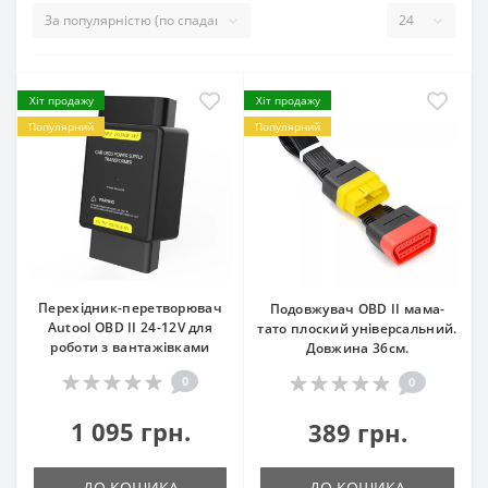
Хіт продажу
Хіт продажу
Популярний
Популярний
Перехідник-перетворювач
Подовжувач OBD II мама-
Autool OBD II 24-12V для
тато плоский універсальний.
роботи з вантажівками
Довжина 36см.
0
0
1 095 грн.
389 грн.
ДО КОШИКА
ДО КОШИКА