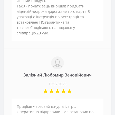
якісний продукт.
Так,як початківець вирішив придбати
ліцензійне,трохи дорого,але того варте.В
упаковці є інструкція по реєстрації та
встановлені ПО,гарантійка та
тов.чек.Сподіваюсь на подальшу
співпрацю.Дякую.
Залізний Любомир Зеновійович
10.02.2020
Придбав черговий шнур в icarpc.
Оперативно відправили. Все встановив по