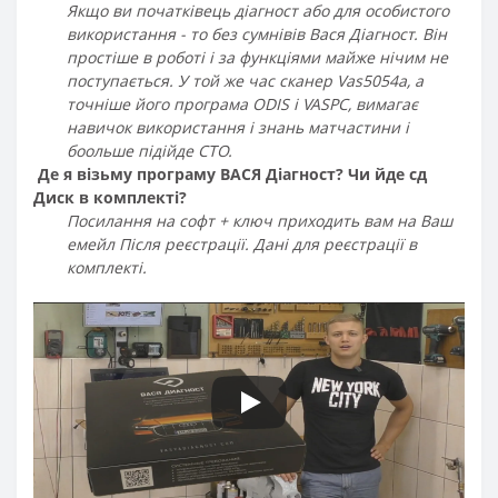
Якщо ви початківець діагност або для особистого
використання - то без сумнівів Вася Діагност. Він
простіше в роботі і за функціями майже нічим не
поступається. У той же час сканер Vas5054a, а
точніше його програма ODIS і VASPC, вимагає
навичок використання і знань матчастини і
боольше підійде СТО.
Де я візьму програму ВАСЯ Діагност? Чи йде сд
Диск в комплекті?
Посилання на софт + ключ приходить вам на Ваш
емейл Після реєстрації. Дані для реєстрації в
комплекті.