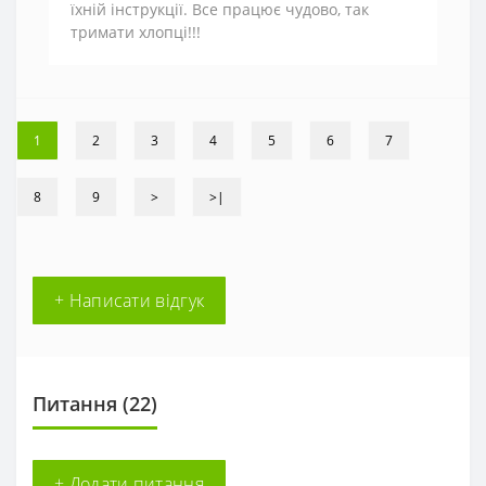
їхній інструкції. Все працює чудово, так
тримати хлопці!!!
1
2
3
4
5
6
7
8
9
>
>|
+ Написати відгук
Питання
(22)
+ Додати питання