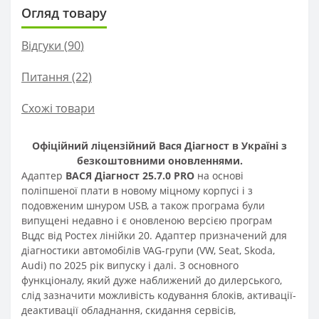
Огляд товару
Відгуки (
90
)
Питання
(22)
Схожі товари
Офіційний ліцензійний Вася Діагност в Україні з
безкоштовними оновленнями.
Адаптер
ВАСЯ Діагност 25.7.0 PRO
на основі
поліпшеної плати в новому міцному корпусі і з
подовженим шнуром USB, а також програма були
випущені недавно і є оновленою версією програм
Вцдс від Ростех лінійки 20. Адаптер призначений для
діагностики автомобілів VAG-групи (VW, Seat, Skoda,
Audi) по 2025 рік випуску і далі. З основного
функціоналу, який дуже наближений до дилерського,
слід зазначити можливість кодування блоків, активації-
деактивації обладнання, скидання сервісів,