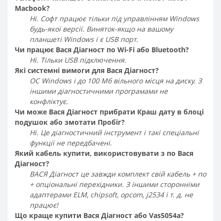
Macbook?
Ні. Софт працює тільки під управлінням Windows
будь-якої версії. Виняток-якщо на вашому
планшеті Windows і є USB порт.
Чи працює Вася Діагност по Wi-Fi або Bluetooth?
Ні. Тільки USB підключення.
Які системні вимоги для Вася Діагност?
ОС Windows і до 100 Мб вільного місця на диску. З
іншими діагностичними програмами не
конфліктує.
Чи може Вася Діагност прибрати Краш дату в блоці
подушок або змотати Пробіг?
Ні. Це діагностичний інструмент і такі спеціальні
функції не передбачені
.
Який кабель купити, використовувати з по Вася
Діагност?
ВАСЯ Діагност це завжди комплект свій кабель + по
+ опціональні перехідники. З іншими сторонніми
адаптерами ELM, chipsoft, opcom, j2534 і т. д. не
працює!
Що краще купити Вася Діагност або Vas5054a?