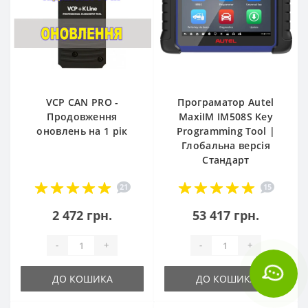
VCP CAN PRO -
Програматор Autel
Продовження
MaxiIM IM508S Key
оновлень на 1 рік
Programming Tool |
Глобальна версія
Стандарт
21
15
2 472 грн.
53 417 грн.
-
+
-
+
ДО КОШИКА
ДО КОШИКА