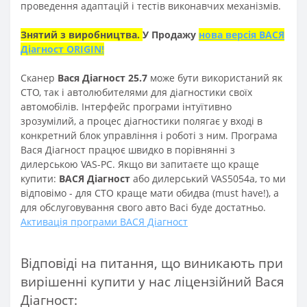
проведення адаптацій і тестів виконавчих механізмів.
Знятий з виробництва.
У Продажу
нова версія ВАСЯ
Діагност ORIGIN!
Сканер
Вася Діагност 25.7
може бути використаний як
СТО, так і автолюбителями для діагностики своїх
автомобілів. Інтерфейс програми інтуїтивно
зрозумілий, а процес діагностики полягає у вході в
конкретний блок управління і роботі з ним. Програма
Вася Діагност працює швидко в порівнянні з
дилерською VAS-PC. Якщо ви запитаєте що краще
купити:
ВАСЯ Діагност
або дилерський VAS5054a, то ми
відповімо - для СТО краще мати обидва (must have!), а
для обслуговування свого авто Васі буде достатньо.
Активація програми ВАСЯ Діагност
Відповіді на питання, що виникають при
вирішенні купити у нас ліцензійний Вася
Діагност: