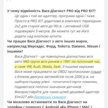
У чому відмінність Вася Діагност PRO від PRO KIT?
Це один і той же адаптер, програма одна і таже.
Просто в PRO KIT додатково в комплекті перехідник
2х2 для старих авто до 96г.в. і активний USB
подовжувач 5 метрів. Ви можете тут же його
додати над кнопкою купити.
Чи працює Вася Діагност з авто інших марок,
наприклад Мерседес, Форд, Тойота, Daewoo, Nissan і
іншими?
Вася Діагност - це повноцінна діагностика всіх
авто
VAG групи всіх ринків з 1991 по поточний час,
а саме VW, Audi, Skoda, Seat
. З іншими марками
Вася може працювати за OBD2 протоколами
тільки
з блоком двигуна автомобілів після 2000 р.в. на
найпростішому рівні - почитати/стерти помилки,
подивитися поточні значення датчиків.
Використовуйте для таких цілей дешевий адаптер
Elm327 або
Дилерські сканери
.
Чи можливо встановити по Вася Діагност на
телефон / планшет C Android або iPhone / MAC /