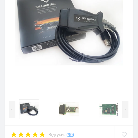
<
>
Відгуки:
(
90
)