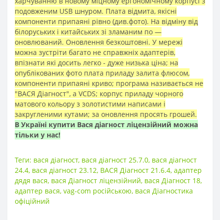
харчуванню в новому міцному ергономічному корпусі з
подовженим USB шнуром. Плата відмита, якісні
компоненти припаяні рівно (див.фото). На відміну від
білоруських і китайських зі зламаним по —
оновлюваний. Оновлення безкоштовні. У мережі
можна зустріти багато не справжніх адаптерів,
впізнати які досить легко - дуже низька ціна; на
опублікованих фото плата приладу залита флюсом,
компоненти припаяні криво; програма називається не
"ВАСЯ Діагност", а VCDS; корпус приладу чорного
матового кольору з золотистими написами і
закругленими кутами; за оновлення просять грошей.
В Україні купити Вася діагност ліцензійний можна
тільки у нас!
Теги:
вася діагност
,
вася діагност 25.7.0
,
вася діагност
24.4
,
вася діагност 23.12
,
ВАСЯ Діагност 21.6.4
,
адаптер
дядя вася
,
вася Діагност ліцензійний
,
вася Діагност 18
,
адаптер вася
,
vag-com російською
,
вася Діагностика
офіційний