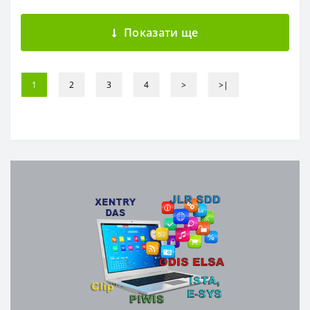
Показати ще
1
2
3
4
>
>|