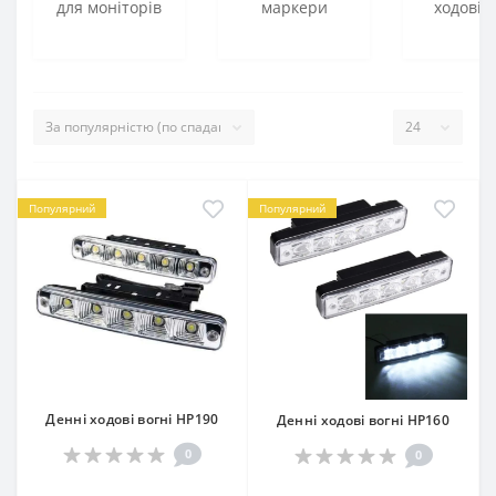
для моніторів
маркери
ходові в
Популярний
Популярний
Денні ходові вогні HP190
Денні ходові вогні HP160
0
0