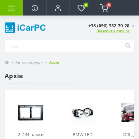
0
0
+38 (096) 332-70-20
Замовити дзвінок
Автоаксесуари
Архів
Архів
2 DIN рамки
BMW LED
DRL, де