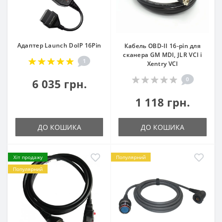
Адаптер Launch DoIP 16Pin
Кабель OBD-II 16-pin для
сканера GM MDI, JLR VCI і
1
Xentry VCI
0
6 035 грн.
1 118 грн.
ДО КОШИКА
ДО КОШИКА
Хіт продажу
Популярний
Популярний