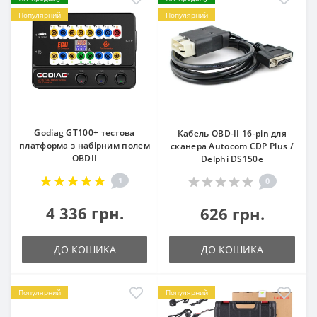
Популярний
Популярний
Godiag GT100+ тестова
Кабель OBD-II 16-pin для
платформа з набірним полем
сканера Autocom CDP Plus /
OBDII
Delphi DS150e
1
0
4 336 грн.
626 грн.
ДО КОШИКА
ДО КОШИКА
Популярний
Популярний