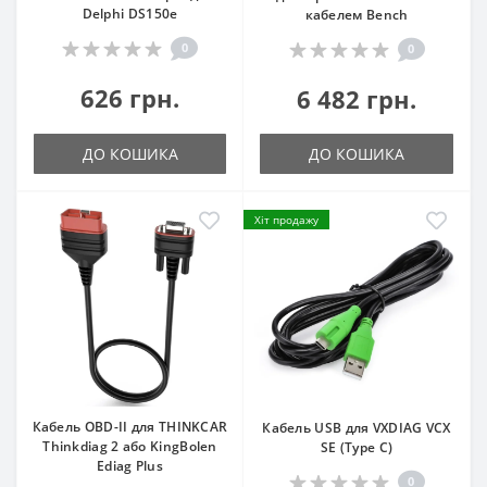
Delphi DS150e
кабелем Bench
0
0
626 грн.
6 482 грн.
ДО КОШИКА
ДО КОШИКА
Хіт продажу
Кабель OBD-II для THINKCAR
Кабель USB для VXDIAG VCX
Thinkdiag 2 або KingBolen
SE (Type C)
Ediag Plus
0