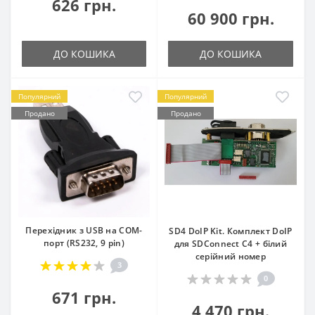
626 грн.
60 900 грн.
ДО КОШИКА
ДО КОШИКА
Популярний
Популярний
Продано
Продано
Перехідник з USB на COM-
SD4 DoIP Kit. Комплект DoIP
порт (RS232, 9 pin)
для SDConnect C4 + білий
серійний номер
3
0
671 грн.
4 470 грн.