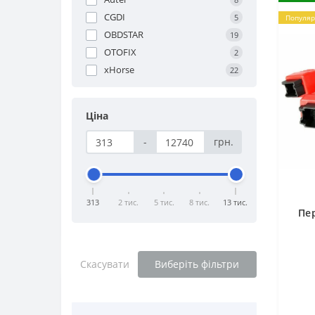
CGDI
5
Популяр
OBDSTAR
19
OTOFIX
2
xHorse
22
Ціна
-
грн.
313
2 тис.
5 тис.
8 тис.
13 тис.
Пер
Скасувати
Виберіть фільтри