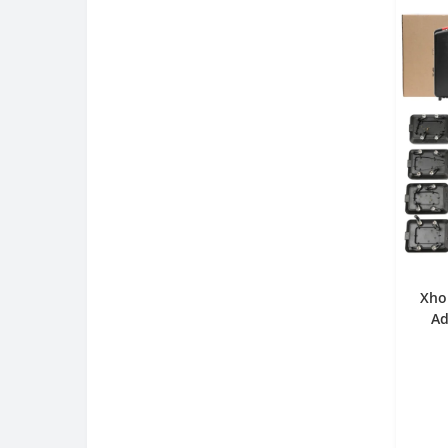
Накладки на пороги C LED
підсвічуванням
Решітка радіатора
Різне
Xho
Ad