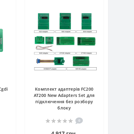
Cgdi
Комплект адаптерів FC200
AT200 New Adapters Set для
підключення без розбору
блоку
0
4 917 грн.