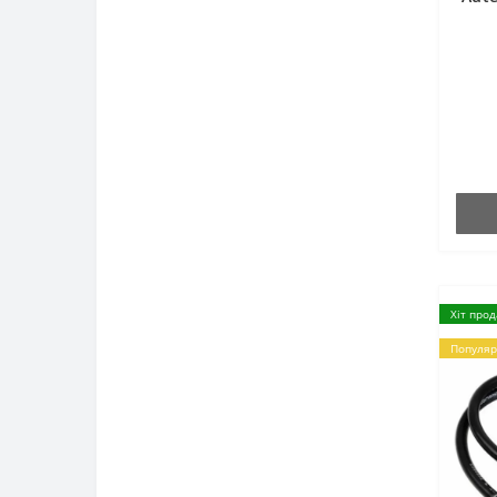
Хіт про
Популяр