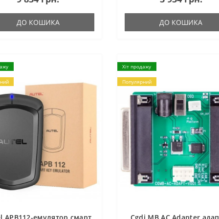
ДО КОШИКА
ДО КОШИКА
дажу
Хіт продажу
ний
Популярний
el APB112-емулятор смарт
Cgdi MB AC Adapter ада