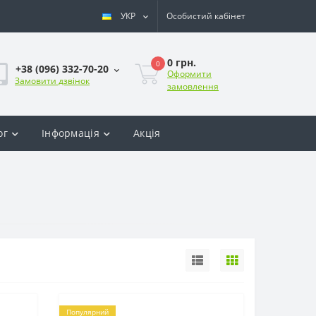
УКР
Особистий кабінет
0 грн.
0
+38 (096) 332-70-20
Оформити
Замовити дзвінок
замовлення
ог
Інформація
Акція
Популярний