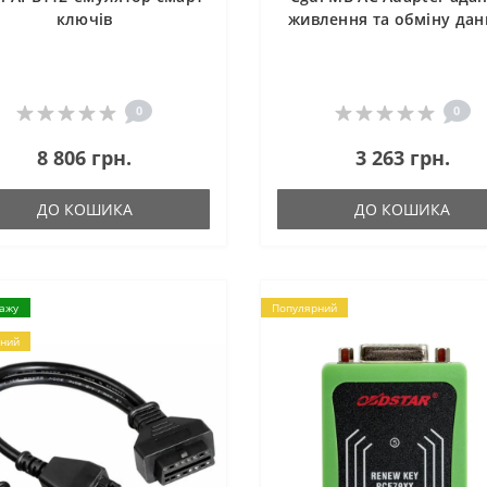
ключів
живлення та обміну да
0
0
8 806 грн.
3 263 грн.
ДО КОШИКА
ДО КОШИКА
дажу
Популярний
ний