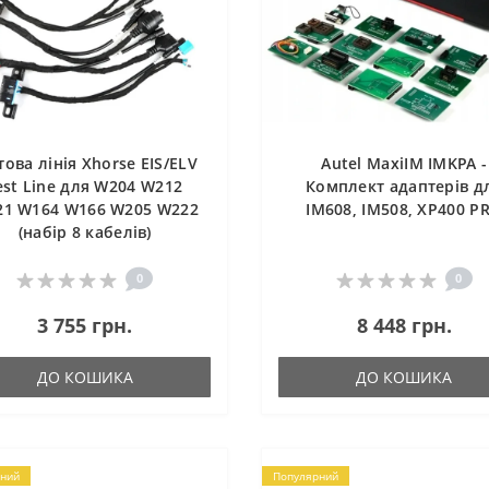
това лінія Xhorse EIS/ELV
Autel MaxiIM IMKPA -
est Line для W204 W212
Комплект адаптерів д
1 W164 W166 W205 W222
IM608, IM508, XP400 P
(набір 8 кабелів)
0
0
3 755 грн.
8 448 грн.
ДО КОШИКА
ДО КОШИКА
ний
Популярний