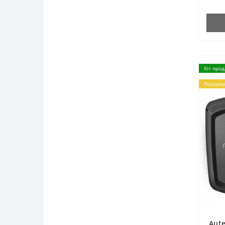
Хіт про
Популяр
Aut