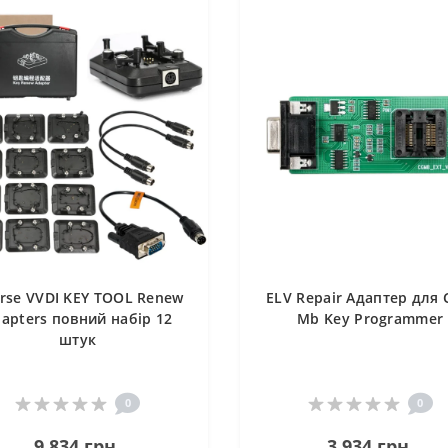
rse VVDI KEY TOOL Renew
ELV Repair Адаптер для 
apters повний набір 12
Mb Key Programmer
штук
0
0
9 834 грн.
3 934 грн.