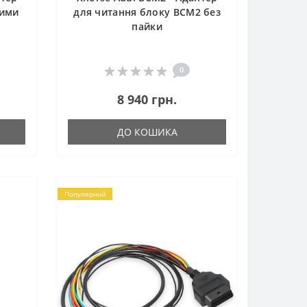
ними
для читання блоку BCM2 без
пайки
0
8 940 грн.
ДО КОШИКА
Популярний