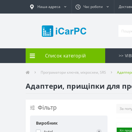
Наша адреса
Час роботи
Доставк
Список категорій
>> VI
Програматори ключів, мікросхем, SRS
Адаптер
Адаптери, прищіпки для пр
Фільтр
Виробник
Хіт про
Autel
8