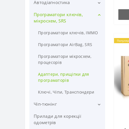
Автодіагностика
Програматори ключів,
Дилерські сканери
мікросхем, SRS
Марочні адаптери для ПК
Програматори ключів, ІММО
Мультимарочні сканери
Популяр
Програматори AirBag, SRS
Діагностичні сканери для
вантажних авто
Програматори мікросхем,
процесорів
Сканери для С/Г і
Спецтехники
Адаптери, прищіпки для
програматорів
Ноутбуки та планшети для
діагностики
Ключі, Чіпи, Транспондери
OBD-роз'єми і перехідники
Чіп-тюнінг
Ендоскопи
Прилади для корекції
Прилади, Завантажники,
флешери
одометрів
Кабелі (штатні) до сканерів і