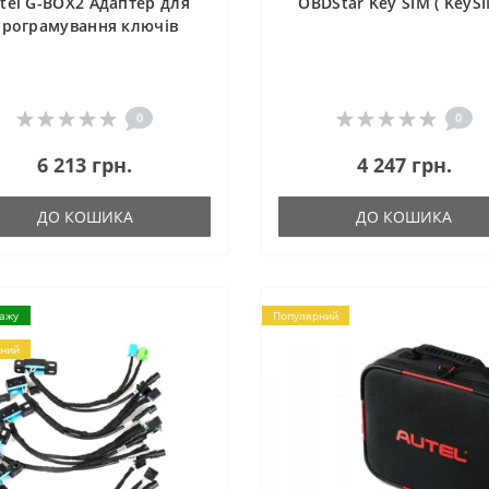
tel G-BOX2 Адаптер для
OBDStar Key SIM ( KeySI
програмування ключів
0
0
6 213 грн.
4 247 грн.
ДО КОШИКА
ДО КОШИКА
дажу
Популярний
ний