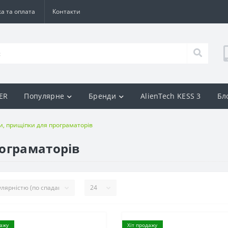
а та оплата
Контакти
BER
Популярне
Бренди
AlienTech KESS 3
Бл
и, прищіпки для програматорів
ограматорів
дажу
Хіт продажу