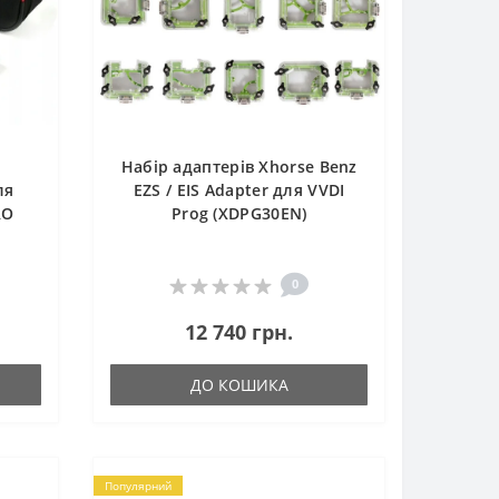
Набір адаптерів Xhorse Benz
ля
EZS / EIS Adapter для VVDI
RO
Prog (XDPG30EN)
0
12 740 грн.
ДО КОШИКА
Популярний