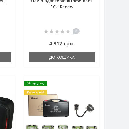
M )
Набір адаптерів xHorse Benz
ECU Renew
0
4 917 грн.
ДО КОШИКА
Хіт продажу
Популярний