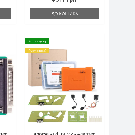
ДО КОШИКА
Хіт продажу
Популярний
птер
Xhorse Audi BCM2 - Адаптер