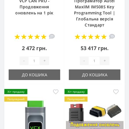
VCP CAN PRO -
Програматор Autel
Продовження
MaxiIM IM508S Key
оновлень на 1 рік
Programming Tool |
Глобальна версія
Стандарт
21
15
2 472 грн.
53 417 грн.
-
+
-
+
ДО КОШИКА
ДО КОШИКА
Хіт продажу
Хіт продажу
Популярний
Популярний