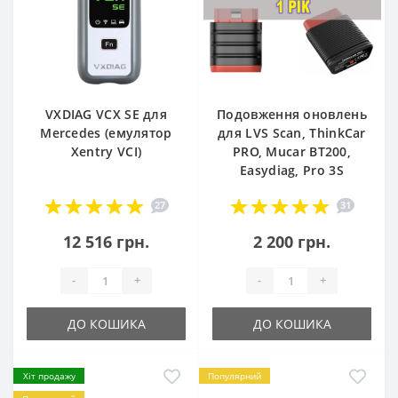
VXDIAG VCX SE для
Подовження оновлень
Mercedes (емулятор
для LVS Scan, ThinkCar
Xentry VCI)
PRO, Mucar BT200,
Easydiag, Pro 3S
27
31
12 516 грн.
2 200 грн.
-
+
-
+
ДО КОШИКА
ДО КОШИКА
Хіт продажу
Популярний