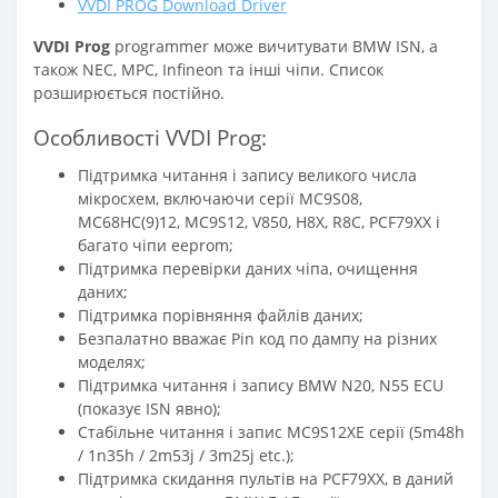
VVDI PROG Download Driver
VVDI Prog
programmer може вичитувати BMW ISN, а
також NEC, MPC, Infineon та інші чіпи. Список
розширюється постійно.
Особливості VVDI Prog:
Підтримка читання і запису великого числа
мікросхем, включаючи серії MC9S08,
MC68HC(9)12, MC9S12, V850, H8X, R8C, PCF79XX і
багато чіпи eeprom;
Підтримка перевірки даних чіпа, очищення
даних;
Підтримка порівняння файлів даних;
Безпалатно вважає Pin код по дампу на різних
моделях;
Підтримка читання і запису BMW N20, N55 ECU
(показує ISN явно);
Стабільне читання і запис MC9S12XE серії (5m48h
/ 1n35h / 2m53j / 3m25j etc.);
Підтримка скидання пультів на PCF79XX, в даний