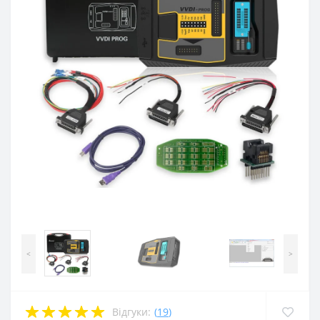
<
>
Відгуки:
(
19
)