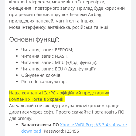
кількості мікросхем, можливістю їх перевірки,
очищення і повторного запису. Прилад буде корисний
при ремонті блоків подушок безпеки Airbag,
приладових панелей, магнітол та інших.
Мова інтерфейсу: англійська, російська та інші.
Основні функції:
Читання, запис EEPROM;
Читання, запис FLASH;
Читання, запис MCU (+Дод. функції);
Читання, запис ECU (+Дод. функції);
Обнулення ключів;
Pin code калькулятор.
Наша компанія iCarPC - офіційний представник
компанії xHorse в Україні!
Актуальний список підтримуваних мікросхем краще
дивитися через софт. Просто скачайте і встановіть ПО
для огляду:
Завантажити ПО
Xhorse VVDI Prog V5.3.4 software
download
Password:123456