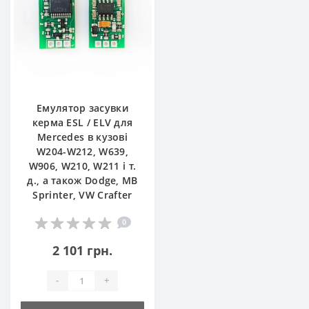
Емулятор засувки
керма ESL / ELV для
Mercedes в кузові
W204-W212, W639,
W906, W210, W211 і т.
д., а також Dodge, MB
Sprinter, VW Crafter
0
2 101 грн.
-
+