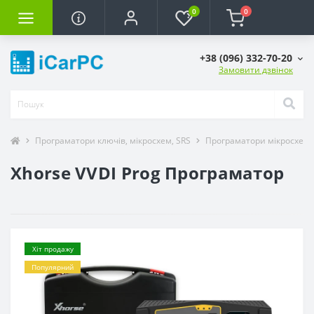
0
0
+38 (096) 332-70-20
Замовити дзвінок
Програматори ключів, мікросхем, SRS
Програматори мікросхем,
Xhorse VVDI Prog Програматор
Хіт продажу
Популярний