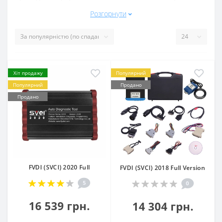
оновленнями.
Розгорнути
Виконуємо оновлення сканерів і програматорів,
встановлюємо програми для роботи з ними, продаємо
підписку на оновлення для розширення
функціональних можливостей ваших приладів.
Хіт продажу
Популярний
Популярний
Продано
Продано
FVDI (SVCI) 2020 Full
FVDI (SVCI) 2018 Full Version
5
0
16 539 грн.
14 304 грн.