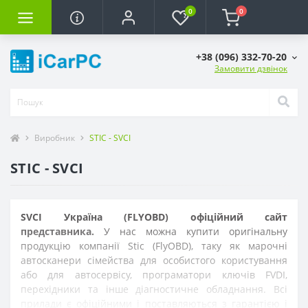
0
0
+38 (096) 332-70-20
Замовити дзвінок
Виробник
STIC - SVCI
STIC - SVCI
SVCI Україна (FLYOBD) офіційний сайт
представника.
У нас можна купити оригінальну
продукцію компанії Stic (FlyOBD), таку як марочні
автосканери сімейства для особистого користування
або для автосервісу, програматори ключів FVDI,
перехідники та інше діагностичне обладнання. Всі
прилади є офіційними і поставляються з гарантією і