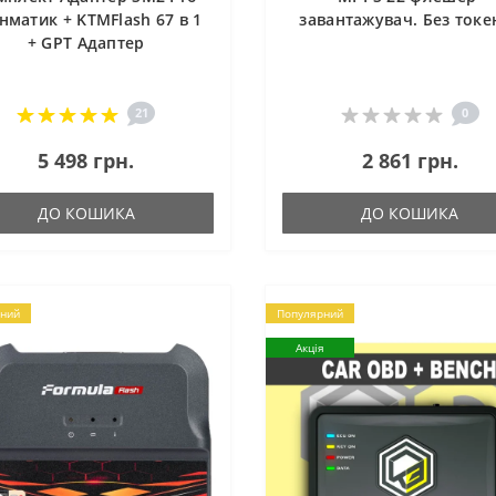
нматик + KTMFlash 67 в 1
завантажувач. Без токен
+ GPT Адаптер
21
0
5 498 грн.
2 861 грн.
ДО КОШИКА
ДО КОШИКА
ний
Популярний
Акція