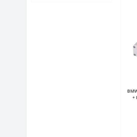
Накладки на пороги C LED
підсвічуванням
Решітка радіатора
Різне
BMW
+