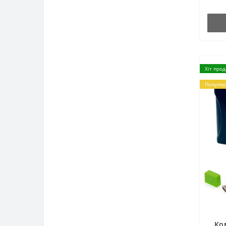
Хіт про
Популяр
Ко