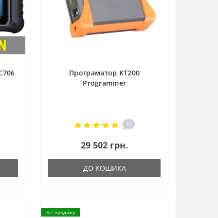
C706
Програматор KT200
Programmer
11
29 502 грн.
ДО КОШИКА
Хіт продажу