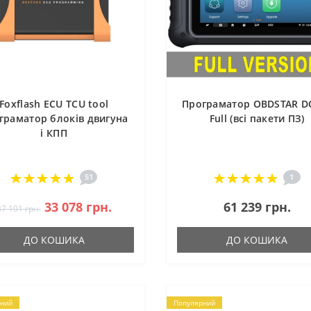
Foxflash ECU TCU tool
Програматор OBDSTAR D
граматор блоків двигуна
Full (всі пакети ПЗ)
і КПП
51
1
33 078 грн.
61 239 грн.
37 101 грн.
ДО КОШИКА
ДО КОШИКА
ний
Популярний