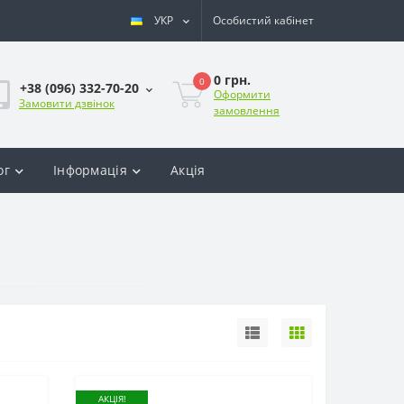
УКР
Особистий кабінет
0 грн.
0
+38 (096) 332-70-20
Оформити
Замовити дзвінок
замовлення
ог
Інформація
Акція
АКЦІЯ!