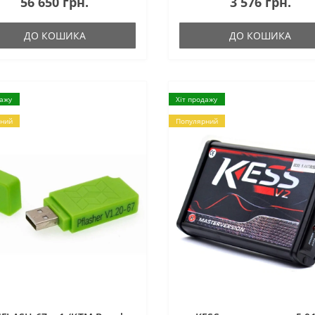
56 650 грн.
3 576 грн.
ДО КОШИКА
ДО КОШИКА
дажу
Хіт продажу
ний
Популярний