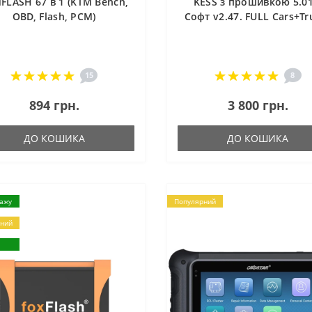
FLASH 67 в 1 (KTM Bench,
KESS з прошивкою 5.01
OBD, Flash, PCM)
Софт v2.47. FULL Cars+Tr
15
8
894 грн.
3 800 грн.
ДО КОШИКА
ДО КОШИКА
дажу
Популярний
ний
я