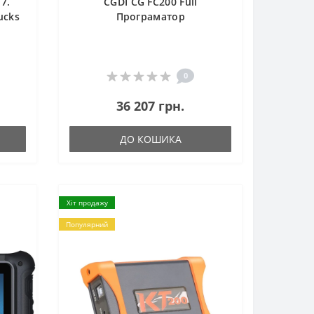
7.
CGDI CG FC200 Full
ucks
Програматор
0
36 207 грн.
ДО КОШИКА
Хіт продажу
Популярний