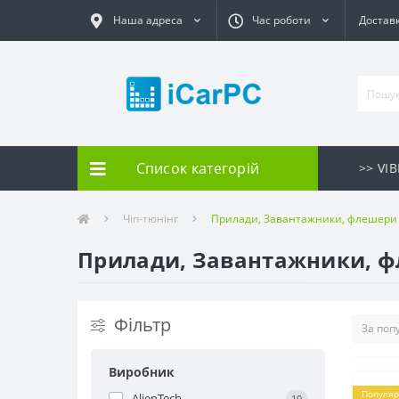
Наша адреса
Час роботи
Доставк
Список категорій
>> VI
Чіп-тюнінг
Прилади, Завантажники, флешери
Прилади, Завантажники, 
Фільтр
Виробник
Популяр
AlienTech
10