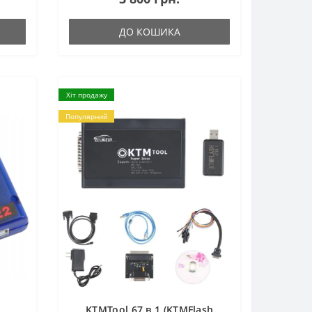
ДО КОШИКА
Хіт продажу
Популярний
KTMTool 67 в 1 (KTMFlash