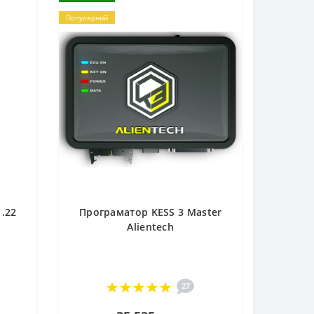
Популярний
.22
Програматор KESS 3 Master
Alientech
27