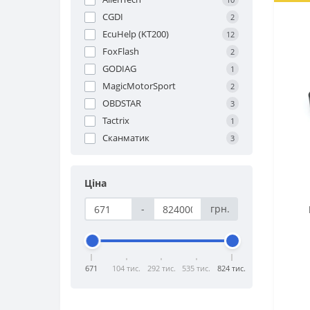
CGDI
2
EcuHelp (KT200)
12
FoxFlash
2
GODIAG
1
MagicMotorSport
2
OBDSTAR
3
Tactrix
1
Сканматик
3
Ціна
-
грн.
671
104 тис.
292 тис.
535 тис.
824 тис.