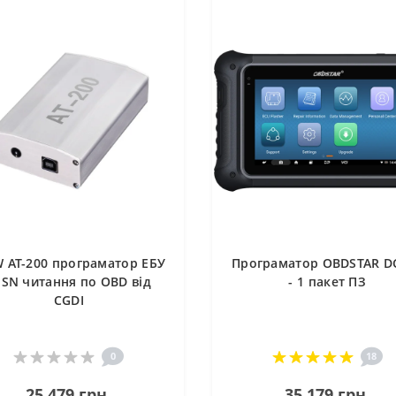
 AT-200 програматор ЕБУ
Програматор OBDSTAR D
 ISN читання по OBD від
- 1 пакет ПЗ
CGDI
0
18
25 479 грн.
35 179 грн.