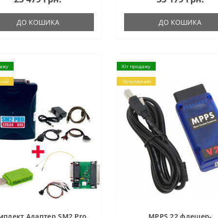
ДО КОШИКА
ДО КОШИКА
дажу
Хіт продажу
ний
Популярний
мплект Адаптер SM2 Pro
MPPS 22 флешер-