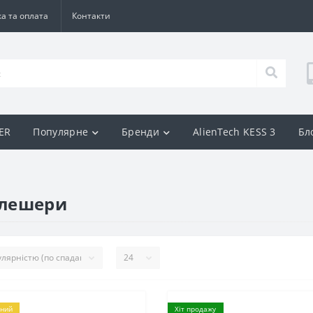
а та оплата
Контакти
BER
Популярне
Бренди
AlienTech KESS 3
Бл
флешери
ний
Хіт продажу