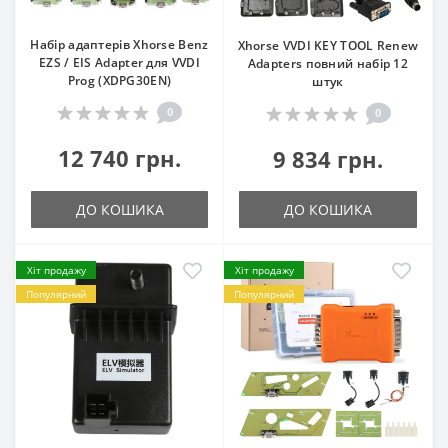
Набір адаптерів Xhorse Benz
Xhorse VVDI KEY TOOL Renew
EZS / EIS Adapter для VVDI
Adapters повний набір 12
Prog (XDPG30EN)
штук
0
0
12 740 грн.
9 834 грн.
ДО КОШИКА
ДО КОШИКА
Хіт продажу
Хіт продажу
Популярний
Популярний