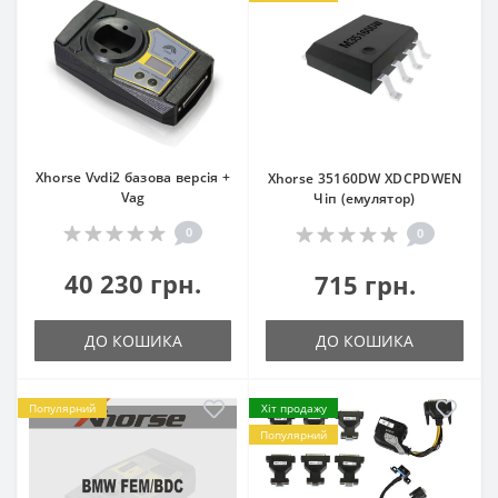
Xhorse Vvdi2 базова версія +
Xhorse 35160DW XDCPDWEN
Vag
Чіп (емулятор)
0
0
40 230 грн.
715 грн.
ДО КОШИКА
ДО КОШИКА
Популярний
Хіт продажу
Популярний