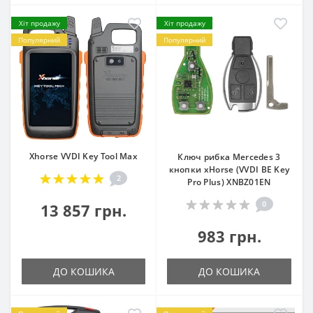
Хіт продажу
Хіт продажу
Популярний
Популярний
Xhorse VVDI Key Tool Max
Ключ рибка Mercedes 3
кнопки xHorse (VVDI BE Key
2
Pro Plus) XNBZ01EN
0
13 857 грн.
983 грн.
ДО КОШИКА
ДО КОШИКА