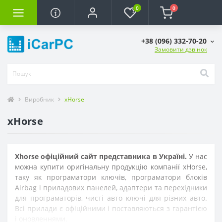
0
0
+38 (096) 332-70-20
Замовити дзвінок
Виробник
xHorse
xHorse
Xhorse
офіційний сайт представника в Україні.
У нас
можна купити оригінальну продукцію компанії xHorse,
таку як програматори ключів, програматори блоків
Airbag і приладових панелей, адаптери та перехідники
для програматорів, чисті авто ключі для різних авто.
Всі прилади є офіційними і поставляються з гарантією
і оновленнями.