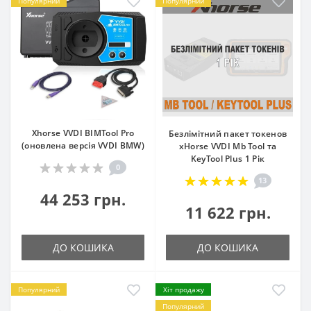
Популярний
Популярний
Xhorse VVDI BIMTool Pro
Безлімітний пакет токенов
(оновлена версія VVDI BMW)
xHorse VVDI Mb Tool та
KeyTool Plus 1 Рік
0
13
44 253 грн.
11 622 грн.
ДО КОШИКА
ДО КОШИКА
Популярний
Хіт продажу
Популярний