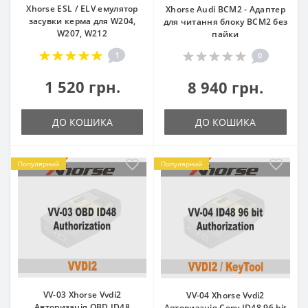
Xhorse ESL / ELV емулятор
Xhorse Audi BCM2 - Адаптер
засувки керма для W204,
для читання блоку BCM2 без
W207, W212
пайки
1
0
1 520 грн.
8 940 грн.
ДО КОШИКА
ДО КОШИКА
Популярний
Популярний
VV-03 Xhorse Vvdi2
VV-04 Xhorse Vvdi2
Авторизація OBD ID48
Авторизація Copy ID48 96 bit