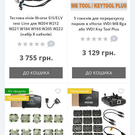
Тестова лінія Xhorse EIS/ELV
5 токенів для перерахунку
test Line для W204 W212
пароля в xHorse VVDI MB Bga
W221 W164 W166 W205 W222
або VVDI Key Tool Plus
(набір 8 кабелів)
0
0
3 129 грн.
3 755 грн.
ДО КОШИКА
ДО КОШИКА
Хіт продажу
Популярний
Популярний