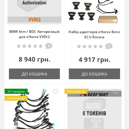
BMW fem / BDC Авторизація
Набір адаптерів xHorse Benz
для xHorse VVDI2
ECU Renew
0
0
8 940 грн.
4 917 грн.
ДО КОШИКА
ДО КОШИКА
Хіт продажу
Популярний
Популярний