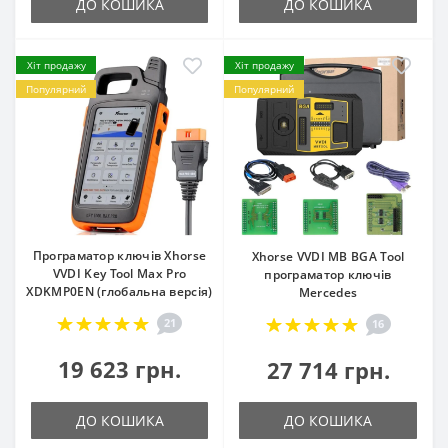
ДО КОШИКА
ДО КОШИКА
Хіт продажу
Хіт продажу
Популярний
Популярний
Програматор ключів Xhorse
Xhorse VVDI MB BGA Tool
VVDI Key Tool Max Pro
програматор ключів
XDKMP0EN (глобальна версія)
Mercedes
21
16
19 623 грн.
27 714 грн.
ДО КОШИКА
ДО КОШИКА