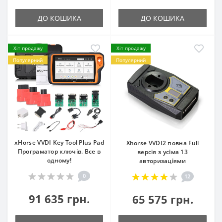
ДО КОШИКА
ДО КОШИКА
Хіт продажу
Хіт продажу
Популярний
Популярний
xHorse VVDI Key Tool Plus Pad
Xhorse VVDI2 повна Full
Програматор ключів. Все в
версія з усіма 13
одному!
авторизаціями
0
12
91 635 грн.
65 575 грн.