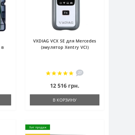
VXDIAG VCX SE для Mercedes
 в
(эмулятор Xentry VCI)
27
12 516 грн.
В КОРЗИНУ
Хит продаж