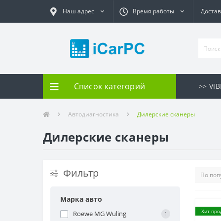
Наш адрес
Время работы
Достав
Список категорий
>> VI
Автодиагностика
Дилерские сканеры
Дилерские сканеры
Фильтр
Марка авто
Хит про
Roewe MG Wuling
1