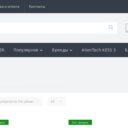
ка и оплата
Контакты
BER
Популярное
Бренды
AlienTech KESS 3
Б
даж
Хит продаж