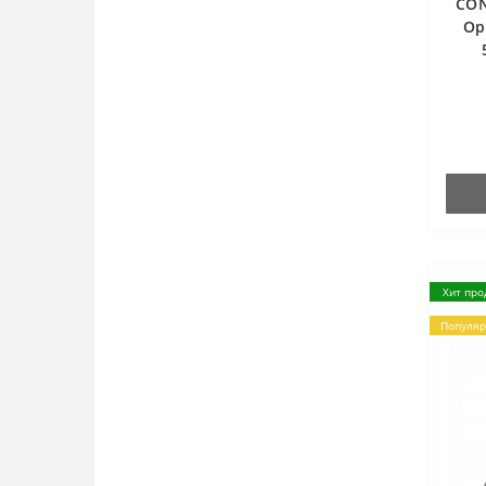
CON
Электронное реле поворотов
Op
Разное
Хит про
Популя