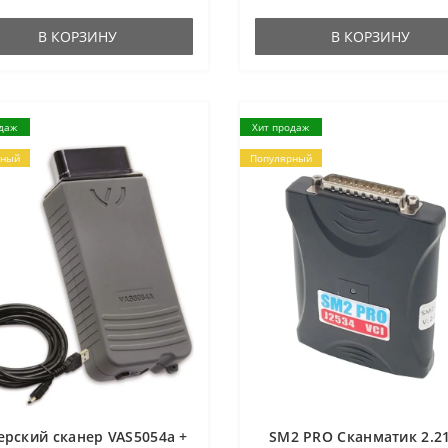
В КОРЗИНУ
В КОРЗИНУ
даж
Хит продаж
рный
Популярный
ерский сканер VAS5054a +
SM2 PRO Сканматик 2.21