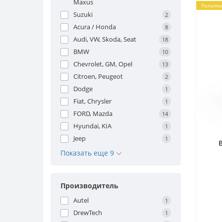
Maxus
Популя
Suzuki
2
Acura / Honda
8
Audi, VW, Skoda, Seat
18
BMW
10
Chevrolet, GM, Opel
13
Citroen, Peugeot
2
Dodge
1
Fiat, Chrysler
1
FORD, Mazda
14
Hyundai, KIA
1
Jeep
1
Показать еще 9
Производитель
Autel
1
DrewTech
1