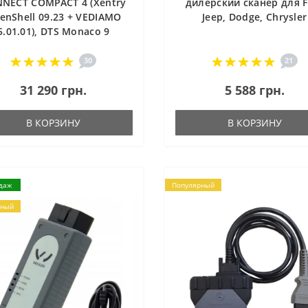
NECT COMPACT 4 (Xentry
дилерский сканер для Fi
enShell 09.23 + VEDIAMO
Jeep, Dodge, Chrysler
5.01.01), DTS Monaco 9
30
21
31 290 грн.
5 588 грн.
В КОРЗИНУ
В КОРЗИНУ
даж
Популярный
рный