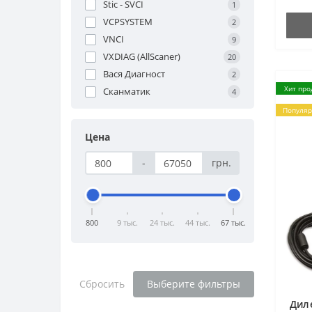
Stic - SVCI
1
VCPSYSTEM
2
VNCI
9
VXDIAG (AllScaner)
20
Вася Диагност
2
Хит про
Сканматик
4
Популя
Цена
-
грн.
800
9 тыс.
24 тыс.
44 тыс.
67 тыс.
Сбросить
Выберите фильтры
Дил