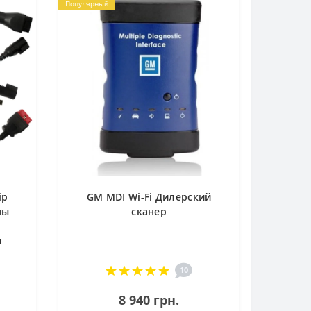
Популярный
ip
GM MDI Wi-Fi Дилерский
мы
сканер
е
и
10
8 940 грн.