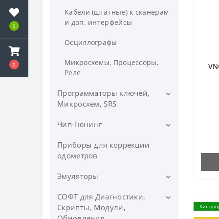
Кабели (штатные) к сканерам
и доп. интерфейсы
0
Осциллографы
Микросхемы, Процессоры,
0
VN
Реле
Программаторы ключей,
Микросхем, SRS
Чип-Тюнинг
Программаторы ключей,
ИММО
Приборы для коррекции
Приборы, Загрузчики,
Программаторы AirBag, SRS
Флешеры
одометров
Программаторы микросхем,
Программы для Чип-Тюнинга
Эмуляторы
процессоров
Панели, Адаптеры, Доп.
СОФТ для Диагностики,
Эмуляторы ADBlue SCR
Адаптеры, прищепки для
интерфейсы
Скрипты, Модули,
Хит про
программаторов
Эмуляторы ИММО, Датчика
Обновления