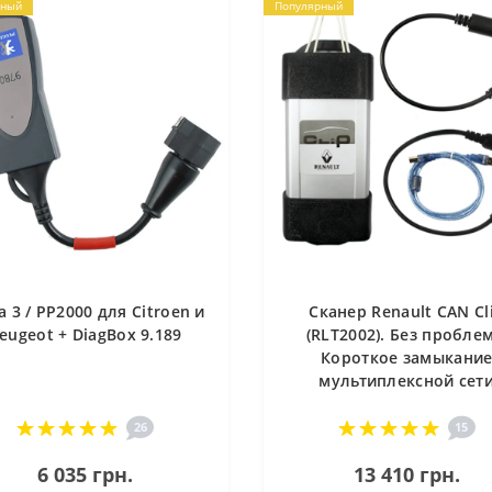
рный
Популярный
a 3 / PP2000 для Citroen и
Сканер Renault CAN Cl
eugeot + DiagBox 9.189
(RLT2002). Без пробле
Короткое замыкани
мультиплексной сет
26
15
6 035 грн.
13 410 грн.