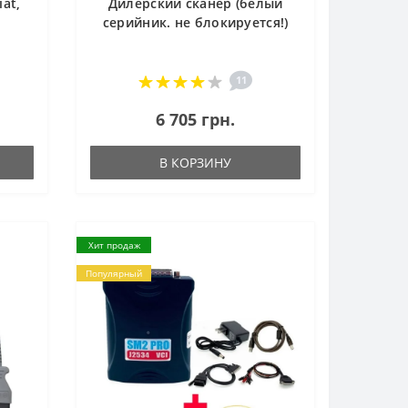
at,
Дилерский сканер (белый
серийник. не блокируется!)
11
6 705 грн.
В КОРЗИНУ
Хит продаж
Популярный