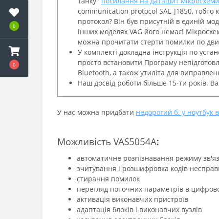
танку"
посилання на даташит мікросхем
communication protocol SAE-J1850, тобто 
протокол? Він був присутній в єдиній мод
0
інших моделях VAG його немає! Мікросхем
можна прочитати стерти помилки по дви
У комплекті докладна інструкція по уста
просто встановити Програму непідготовл
0
Bluetooth, а також утиліта для виправлен
Наш досвід роботи більше 15-ти років. 
У нас можна придбати
недорогий б. у ноутбук
Можливість
VAS5054A
:
автоматичне розпізнавання режиму зв'яз
зчитування і розшифровка кодів неспра
стирання помилок
перегляд поточних параметрів в цифровом
активація виконавчих пристроїв
адаптація блоків і виконавчих вузлів