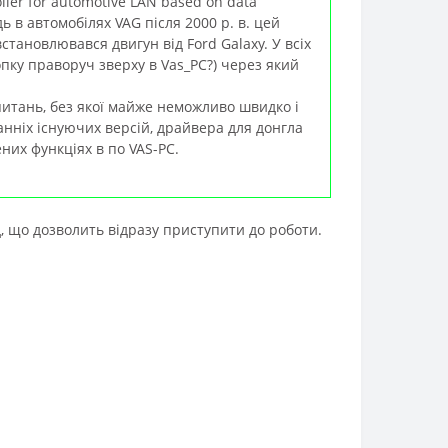
ller for automotive LAN based on data
ь в автомобілях VAG після 2000 р. в. цей
становлювався двигун від Ford Galaxy. У всіх
пку праворуч зверху в Vas_PC?) через який
питань, без якої майже неможливо швидко і
нніх існуючих версій, драйвера для донгла
ених функціях в по VAS-PC.
, що дозволить відразу приступити до роботи.