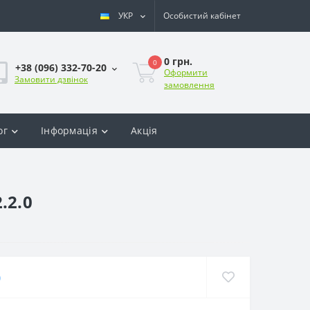
УКР
Особистий кабінет
0 грн.
0
+38 (096) 332-70-20
Оформити
Замовити дзвінок
замовлення
ог
Інформація
Акція
.2.0
)