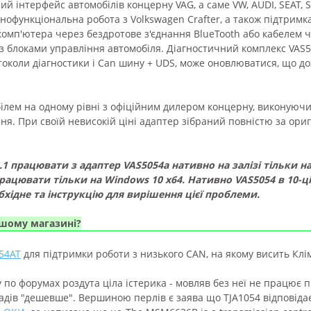
й інтерфейс автомобілів концерну VAG, а саме VW, AUDI, SEAT, S
офункціональна робота з Volkswagen Crafter, а також підтримк
комп'ютера через бездротове з'єднання BlueTooth або кабелем ч
 з блоками управління автомобіля. Діагностичний комплекс VAS5
токоли діагностики і Can шину + UDS, може оновлюватися, що д
лем на одному рівні з офіційним дилером концерну, виконуючи 
ння. При своїй невисокій ціні адаптер зібраний повністю за ори
2.1
працювати
з
адаптер
VAS5054a нативно на залізі
тільки
н
рацювати
тільки н
а
Windows
10 x64. Нативно VAS5054 в 10-ці
бхідне та інструкцію для вирішення цієї проблеми.
ншому магазині?
54AT
для підтримки роботи з низького CAN, на якому висить Кліма
 по форумах роздута ціла істерика - мовляв без неї не працює п
адів "дешевше". Вершиною перлів є заява що TJA1054 відповідає