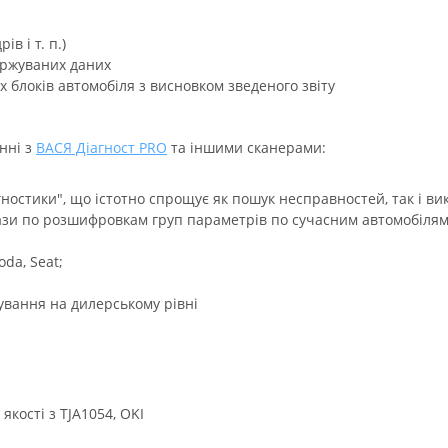
в і т. п.)
ержуваних даних
 блоків автомобіля з висновком зведеного звіту
нні з
ВАСЯ Діагност PRO
та іншими сканерами:
гностики", що істотно спрощує як пошук несправностей, так і ви
бази по розшифровкам груп параметрів по сучасним автомобілям 
da, Seat;
вання на дилерському рівні
кості з TJA1054, OKI