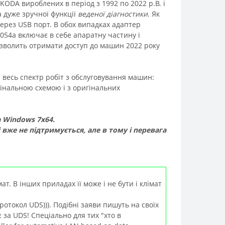
KODA вироблених в період з 1992 по 2022 р.В. і
а дуже зручної функції
веденої діагностики
. Як
ерез USB порт. В обох випадках адаптер
054a включає в себе апаратну частину і
озволить отримати доступ до машин 2022 року
весь спектр робіт з обслуговування машин:
гінальною схемою і з оригінальних
а
Windows 7x64
.
 вже не підтримується, але в тому і перевага
т. В інших приладах її може і не бути і клімат
ротокол UDS))). Подібні заяви пишуть на своїх
 за UDS! Спеціально для тих "хто в