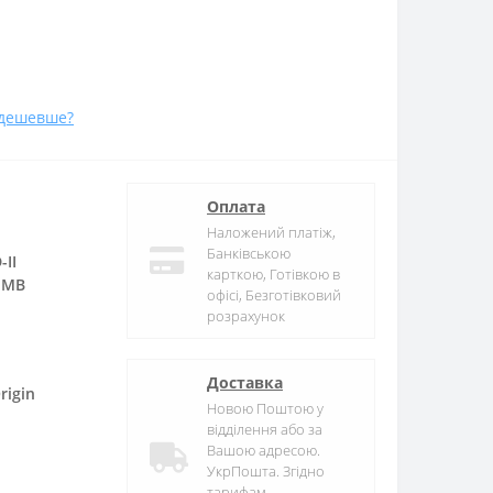
дешевше?
Оплата
Наложений платіж,
Банківською
II
карткою, Готівкою в
n MB
офісі, Безготівковий
розрахунок
Доставка
rigin
Новою Поштою у
відділення або за
Вашою адресою.
УкрПошта. Згідно
,
тарифам