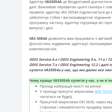
Адаптер
VAS5054A
це бездротовий діагностични
далі. Важливою перевагою цього сканера є повн
правило, адаптер VAS 5054A підключається до 
забезпечує стійке і високошвидкісне з'єднання
програмну частину. Адаптер підтримує всі про
випуску і далі.
VAS 5054A
дозволить вам працювати з автомобі
Діагностика, кодування, адаптації, програмува
комплектуючих.
ODIS Service 6.x
і
ODIS Engineering 9.x, 11.x і 1
ODIS Service 7.x
і
ODIS Engineering 12.2 і далі
п
купити VAS5054a у нас, що ми даємо все нео
Чому краще VAS5054A купити у нас, а не в і
Прилад найкращої якості на ринку!
У приладі присутні мікросхема
NXP TJA10
читатися не буде)).
Присутній мікросхема OKI 6636, через яку
сторінках і некомпетентні продавці прил