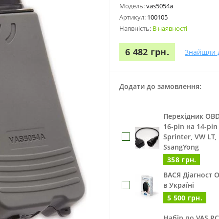
Модель:
vas5054a
Артикул:
100105
Наявність:
В наявності
6 482 грн.
Знайшли 
Додати до замовлення:
Перехідник OBD-
16-pin на 14-pi
Sprinter, VW LT,
SsangYong
358 грн.
ВАСЯ Діагност O
в Україні
5 500 грн.
Набір по VAS PC