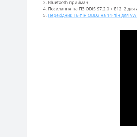
Bluetooth приймач
Посилання на ПЗ ODIS S7.2.0 + E12. 2 для 
Перехідник 16-пін OBD2 на 14-пін для VW