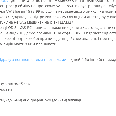
и ОКИ
, де написано що це-The MSM6636B is a transmission contro
контролер обміну по протоколу SAE-J1850. Ви зустрічали де небуд
елі VW Sharan 1998-99 р. В.для американського ринку і на який в
а ОКІ додана для підтримки режиму OBDII (пам'ятаєте другу кно
гуну на не VAG машинах на рівні ELM327.
новці ODIS і VAS-PC, написана нами виходячи з часто-задаваних 
еній людині. Даємо посилання на софт ODIS + Engeniereeng оста
ня косяків (кракозябр) при виведенні дійсних значень і при вед
Вам вирішувати з ким працювати.
 відразу з встановленими програмами
під цей (або інший) прилад
ку з автомобілем
вностей
у (до 8-ми) або графічному (до 6-ти) вигляді