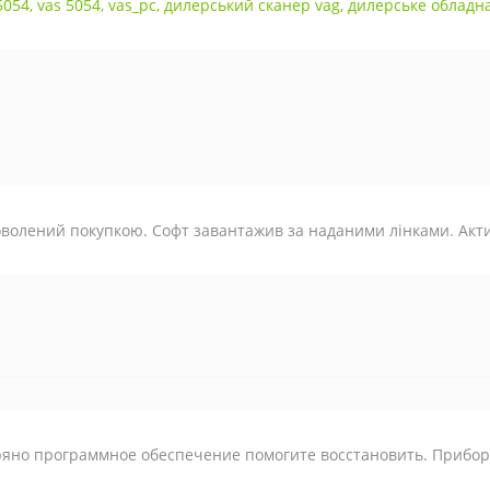
5054
,
vas 5054
,
vas_pc
,
дилерський сканер vag
,
дилерське обладн
волений покупкою. Софт завантажив за наданими лінками. Актив
яно программное обеспечение помогите восстановить. Прибор 