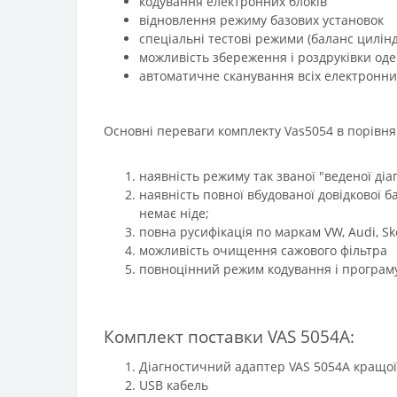
кодування електронних блоків
відновлення режиму базових установок
спеціальні тестові режими (баланс циліндрі
можливість збереження і роздруківки од
автоматичне сканування всіх електронних
Основні переваги комплекту Vas5054 в порівня
наявність режиму так званої "веденої діа
наявність повної вбудованої довідкової 
немає ніде;
повна русифікація по маркам VW, Audi, Sko
можливість очищення сажового фільтра
повноцінний режим кодування і програму
Комплект поставки
VAS 5054A:
Діагностичний адаптер VAS 5054A кращої я
USB кабель