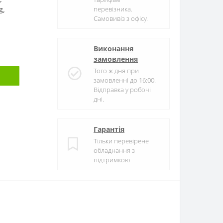
g,
перевізника.
Самовивіз з офісу.
ol,
Виконання
замовлення
DPF
Того ж дня при
замовленні до 16:00.
Відправка у робочі
дні.
AG
Гарантія
.0
Тільки перевірене
обладнання з
підтримкою