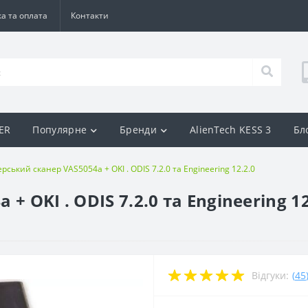
а та оплата
Контакти
BER
Популярне
Бренди
AlienTech KESS 3
Бл
рський сканер VAS5054a + OKI . ODIS 7.2.0 та Engineering 12.2.0
 OKI . ODIS 7.2.0 та Engineering 12
Відгуки:
(
45