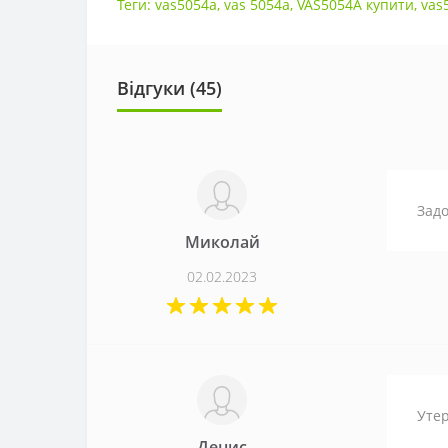
Теги:
vas5054a
,
vas 5054a
,
VAS5054A купити
,
vas
Відгуки (
45
)
Задо
Миколай
02.02.2023
Утер
Денис