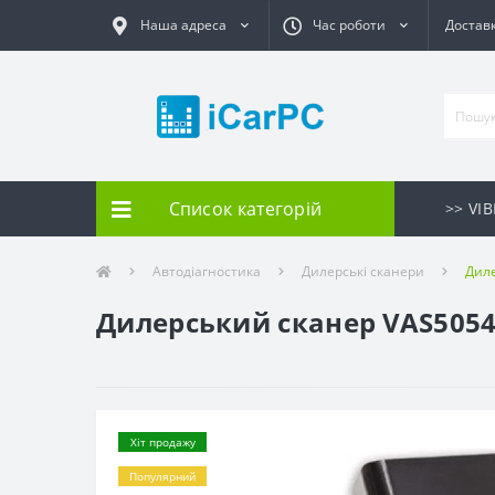
Наша адреса
Час роботи
Доставк
Список категорій
>> VI
Автодіагностика
Дилерські сканери
Диле
Дилерський сканер VAS5054a +
Хіт продажу
Популярний