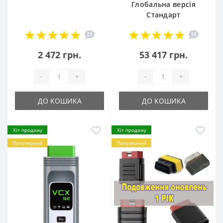
Глобальна версія
Стандарт
21
15
2 472 грн.
53 417 грн.
-
+
-
+
ДО КОШИКА
ДО КОШИКА
Хіт продажу
Хіт продажу
Популярний
Популярний