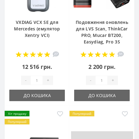
VXDIAG VCX SE для
Подовження оновлень
Mercedes (емулятор
для LVS Scan, ThinkCar
Xentry VCI)
PRO, Mucar BT200,
Easydiag, Pro 3S
27
31
12 516 грн.
2 200 грн.
-
+
-
+
ДО КОШИКА
ДО КОШИКА
Хіт продажу
Популярний
Популярний