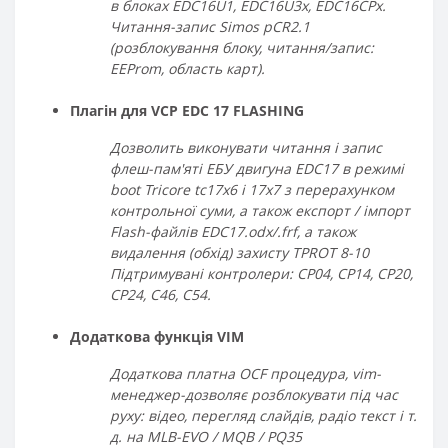
в блоках EDC16U1, EDC16U3x, EDC16CPx.
Читання-запис Simos pCR2.1
(розблокування блоку, читання/запис:
EEProm, область карт).
Плагін для VCP EDC 17 FLASHING
Дозволить виконувати читання і запис
флеш-пам'яті ЕБУ двигуна EDC17 в режимі
boot Tricore tc17x6 і 17x7 з перерахунком
контрольної суми, а також експорт / імпорт
Flash-файлів EDC17.odx/.frf, а також
видалення (обхід) захисту TPROT 8-10
Підтримувані контролери: CP04, CP14, CP20,
CP24, C46, C54.
Додаткова функція VIM
Додаткова платна OCF процедура, vim-
менеджер-дозволяє розблокувати під час
руху: відео, перегляд слайдів, радіо текст і т.
д. на MLB-EVO / MQB / PQ35