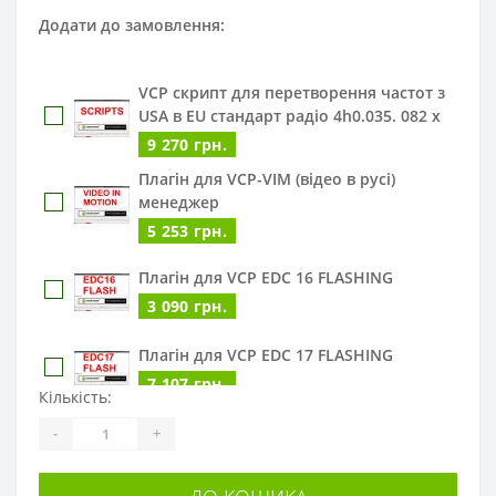
Додати до замовлення:
VCP скрипт для перетворення частот з
USA в EU стандарт радіо 4h0.035. 082 x
9 270 грн.
Плагін для VCP-VIM (відео в русі)
менеджер
5 253 грн.
Плагін для VCP EDC 16 FLASHING
3 090 грн.
Плагін для VCP EDC 17 FLASHING
7 107 грн.
Кількість:
Плагін для VCP кодування ESP
-
+
5 665 грн.