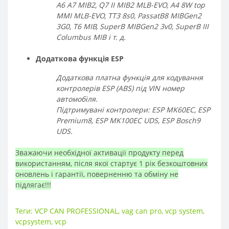
A6 A7 MIB2, Q7 II MIB2 MLB-EVO, A4 8W top
MMI MLB-EVO, TT3 8s0, PassatB8 MIBGen2
3G0, T6 MIB, SuperB MIBGen2 3v0, SuperB III
Columbus MIB і т. д.
Додаткова функція ESP
Додаткова платна функція для кодування
контролерів ESP (ABS) під VIN номер
автомобіля.
Підтримувані контролери: ESP MK60EC, ESP
Premium8, ESP MK100EC UDS, ESP Bosch9
UDS.
Зважаючи необхідної активації продукту перед
використанням, після якої стартує 1 рік безкоштовних
оновлень і гарантії, поверненню та обміну не
підлягає!!!
Теги:
VCP CAN PROFESSIONAL
,
vag can pro
,
vcp system
,
vcpsystem
,
vcp