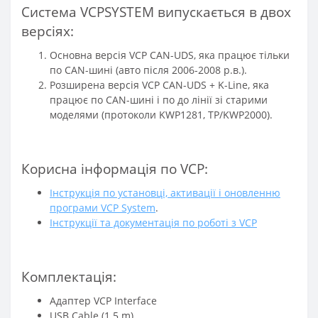
Система VCPSYSTEM випускається в двох
версіях:
Основна версія VCP CAN-UDS, яка працює тільки
по CAN-шині (авто після 2006-2008 р.в.).
Розширена версія VCP CAN-UDS + K-Line, яка
працює по CAN-шині і по до лінії зі старими
моделями (протоколи KWP1281, TP/KWP2000).
Корисна інформація по VCP:
Інструкція по установці, активації і оновленню
програми VCP System
.
Інструкції та документація по роботі з VCP
Комплектація:
Адаптер VCP Interface
USB Cable (1.5 m)