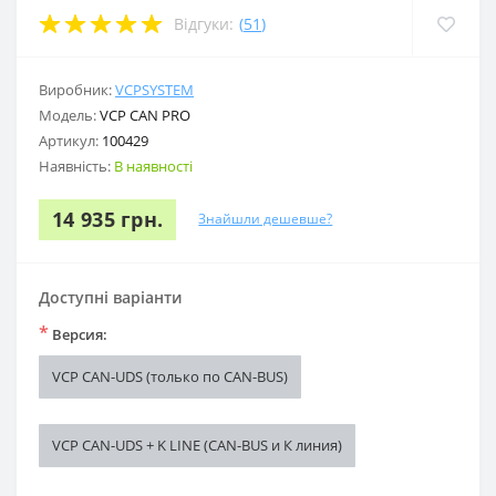
Відгуки:
(
51
)
Виробник:
VCPSYSTEM
Модель:
VCP CAN PRO
Артикул:
100429
Наявність:
В наявності
14 935 грн.
Знайшли дешевше?
Доступні варіанти
*
Версия:
VCP CAN-UDS (только по CAN-BUS)
VCP CAN-UDS + K LINE (CAN-BUS и К линия)