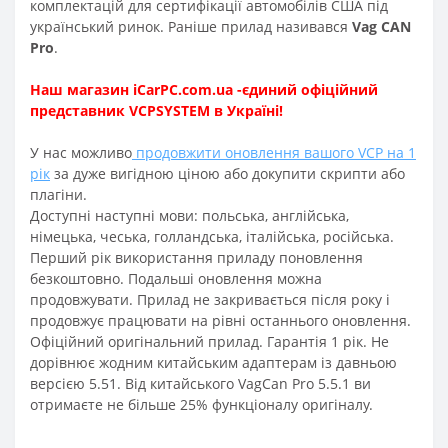
комплектацій для сертифікації автомобілів США під
український ринок. Раніше прилад називався
Vag CAN
Pro
.
Наш магазин iCarPC.com.ua -єдиний офіційний
представник VCPSYSTEM в Україні!
У нас можливо
продовжити оновлення вашого VCP на 1
рік
за дуже вигідною ціною або докупити скрипти або
плагіни.
Доступні наступні мови: польська, англійська,
німецька, чеська, голландська, італійська, російська.
Перший рік використання приладу поновлення
безкоштовно. Подальші оновлення можна
продовжувати. Прилад не закривається після року і
продовжує працювати на рівні останнього оновлення.
Офіційний оригінальний прилад. Гарантія 1 рік. Не
дорівнює жодним китайським адаптерам із давньою
версією 5.51. Від китайського VagCan Pro 5.5.1 ви
отримаєте не більше 25% функціоналу оригіналу.