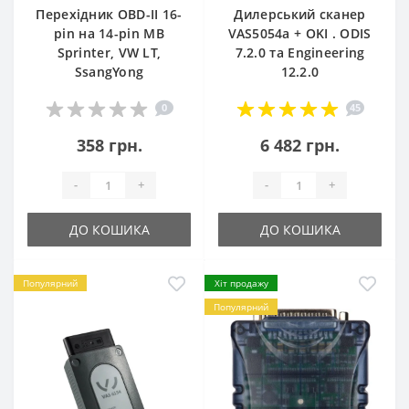
Перехідник OBD-II 16-
Дилерський сканер
pin на 14-pin MB
VAS5054a + OKI . ODIS
Sprinter, VW LT,
7.2.0 та Engineering
SsangYong
12.2.0
0
45
358 грн.
6 482 грн.
-
+
-
+
ДО КОШИКА
ДО КОШИКА
Популярний
Хіт продажу
Популярний