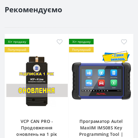
Рекомендуємо
Хіт продажу
Хіт продажу
Популярний
Популярний
VCP CAN PRO -
Програматор Autel
Продовження
MaxiIM IM508S Key
оновлень на 1 рік
Programming Tool |