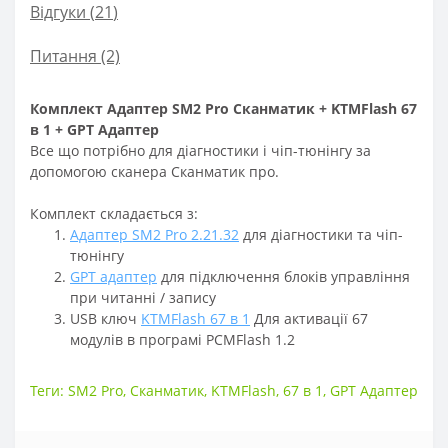
Відгуки (
21
)
Питання
(2)
Комплект Адаптер SM2 Pro Сканматик + KTMFlash 67
в 1 + GPT Адаптер
Все що потрібно для діагностики і чіп-тюнінгу за
допомогою сканера Сканматик про.
Комплект складається з:
Адаптер SM2 Pro 2.21.32
для діагностики та чіп-
тюнінгу
GPT адаптер
для підключення блоків управління
при читанні / запису
USB ключ
KTMFlash 67 в 1
Для активації 67
модулів в програмі PCMFlash 1.2
Теги:
SM2 Pro
,
Сканматик
,
KTMFlash
,
67 в 1
,
GPT Адаптер