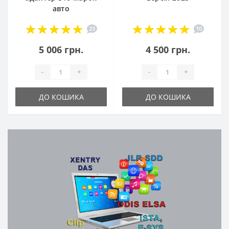
авто
23
10
5 006 грн.
4 500 грн.
-
+
-
+
ДО КОШИКА
ДО КОШИКА