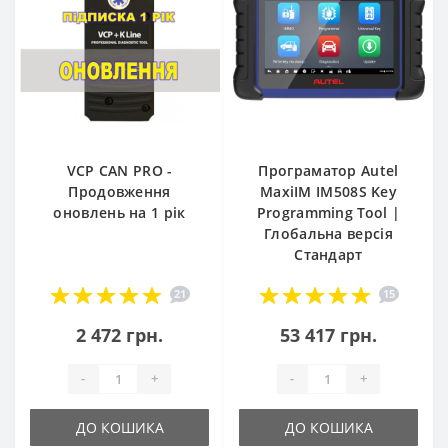
VCP CAN PRO -
Програматор Autel
Продовження
MaxiIM IM508S Key
оновлень на 1 рік
Programming Tool |
Глобальна версія
Стандарт
21
15
2 472 грн.
53 417 грн.
-
+
-
+
ДО КОШИКА
ДО КОШИКА