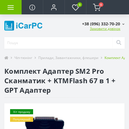
0
0
+38 (096) 332-70-20
Замовити дзвінок
Чіп-тюнінг
Прилади, Завантажники, флешери
Комплект Адап
Комплект Адаптер SM2 Pro
Сканматик + KTMFlash 67 в 1 +
GPT Адаптер
Хіт продажу
Популярний