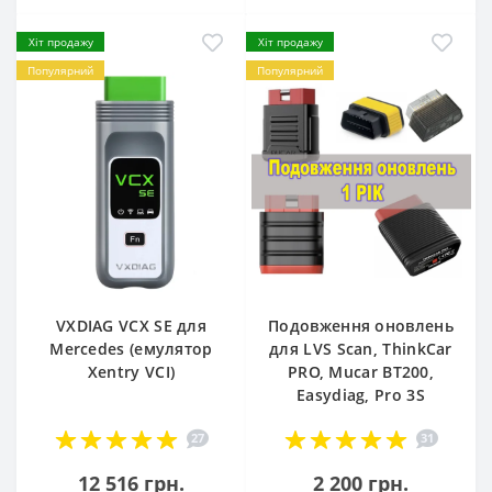
Хіт продажу
Хіт продажу
Популярний
Популярний
VXDIAG VCX SE для
Подовження оновлень
Mercedes (емулятор
для LVS Scan, ThinkCar
Xentry VCI)
PRO, Mucar BT200,
Easydiag, Pro 3S
27
31
12 516 грн.
2 200 грн.