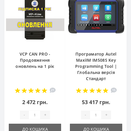
VCP CAN PRO -
Програматор Autel
Продовження
MaxiIM IM508S Key
оновлень на 1 рік
Programming Tool |
Глобальна версія
Стандарт
21
15
2 472 грн.
53 417 грн.
-
+
-
+
ДО КОШИКА
ДО КОШИКА