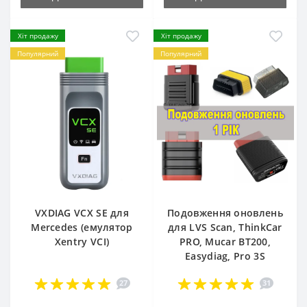
Хіт продажу
Хіт продажу
Популярний
Популярний
VXDIAG VCX SE для
Подовження оновлень
Mercedes (емулятор
для LVS Scan, ThinkCar
Xentry VCI)
PRO, Mucar BT200,
Easydiag, Pro 3S
27
31