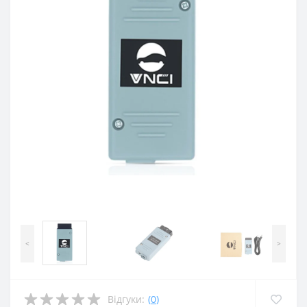
<
>
Відгуки:
(
0
)