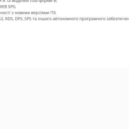
 A та моделей платформи B;
WEB SPS;
ності з новими версіями ПЗ.
S2, RDS, DPS, SPS та іншого автономного програмного забезпече