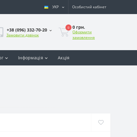
УКР
Особистий кабінет
0 грн.
0
+38 (096) 332-70-20
Оформити
Замовити дзвінок
замовлення
ог
Інформація
Акція