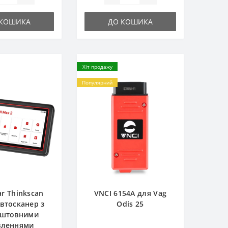
 КОШИКА
ДО КОШИКА
Хіт продажу
Популярний
ar Thinkscan
VNCI 6154A для Vag
Автосканер з
Odis 25
оштовними
вленнями