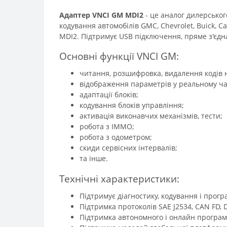
Адаптер VNCI GM MDI2
- це аналог дилерськог
кодування автомобілів GMC, Chevrolet, Buick, Ca
MDI2. Підтримує USB підключення, пряме з'єдна
Основні функції VNCI GM:
читання, розшифровка, видалення кодів 
відображення параметрів у реальному ча
адаптації блоків;
кодування блоків управління;
активація виконавчих механізмів, тести;
робота з ІММО;
робота з одометром;
скиди сервісних інтервалів;
та інше.
Технічні характеристики:
Підтримує діагностику, кодування і програ
Підтримка протоколів SAE J2534, CAN FD, 
Підтримка автономного і онлайн програм