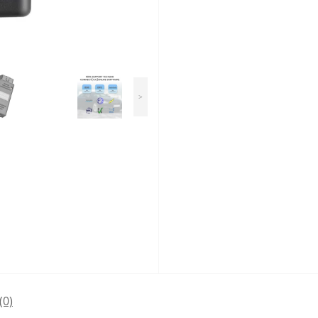
>
(0)