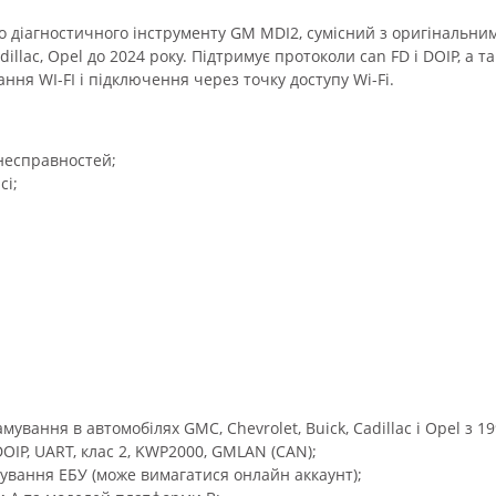
о діагностичного інструменту GM MDI2, сумісний з оригінальни
dillac, Opel до 2024 року. Підтримує протоколи can FD і DOIP, а 
ння WI-FI і підключення через точку доступу Wi-Fi.
несправностей;
сі;
мування в автомобілях GMC, Chevrolet, Buick, Cadillac і Opel з 1
DOIP, UART, клас 2, KWP2000, GMLAN (CAN);
ування ЕБУ (може вимагатися онлайн аккаунт);