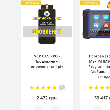
Популярний
Популярний
VCP CAN PRO -
Програмато
Продовження
MaxiIM IM5
оновлень на 1 рік
Programming
Глобальна
Станд
21
2 472 грн.
53 417 
-
+
-