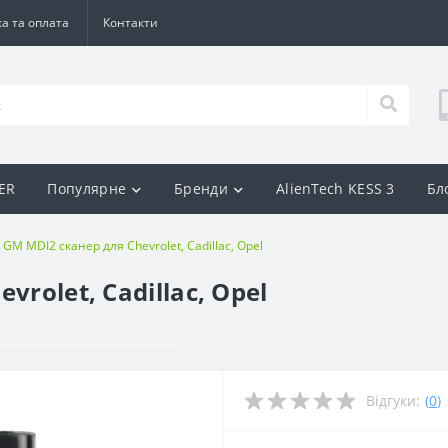
а та оплата
Контакти
BER
Популярне
Бренди
AlienTech KESS 3
Бл
 GM MDI2 сканер для Chevrolet, Cadillac, Opel
rolet, Cadillac, Opel
Відгуки:
(
0
)