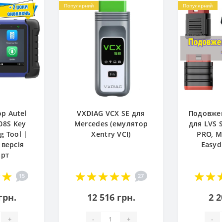
Популярний
Популярний
р Autel
VXDIAG VCX SE для
Подовже
08S Key
Mercedes (емулятор
для LVS 
 Tool |
Xentry VCI)
PRO, M
 версія
Easyd
арт
15
27
грн.
12 516 грн.
2 2
+
-
+
-