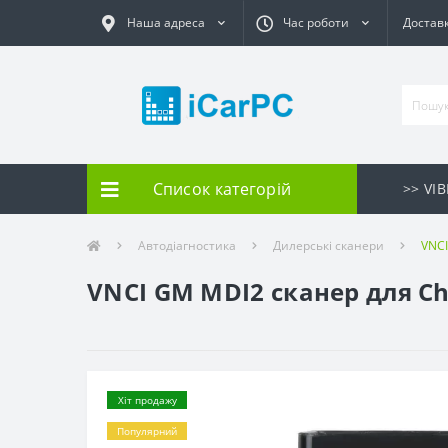
Наша адреса
Час роботи
Доставк
Список категорій
>> VI
Автодіагностика
Дилерські сканери
VNCI
VNCI GM MDI2 сканер для Chev
Хіт продажу
Популярний