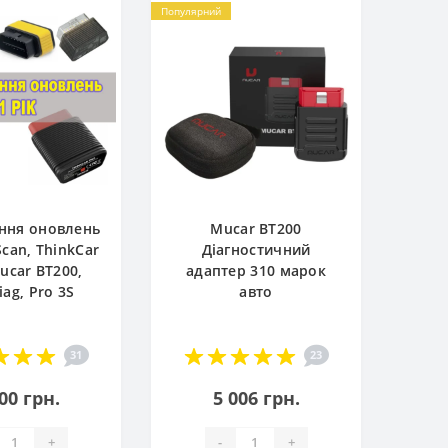
Популярний
ння оновлень
Mucar BT200
Scan, ThinkCar
Діагностичний
ucar BT200,
адаптер 310 марок
iag, Pro 3S
авто
31
23
00 грн.
5 006 грн.
+
-
+