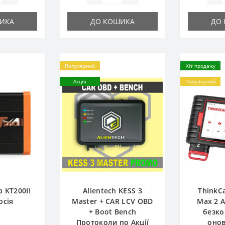
ИКА
ДО КОШИКА
ДО
Популярний
Хіт продажу
Акція
Популярний
 KT200II
Alientech KESS 3
ThinkC
рсія
Master + CAR LCV OBD
Max 2 
+ Boot Bench
безк
Протоколи по Акції
оно