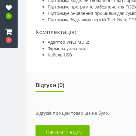
Підтримка моделей глобальної платформи
Підтримує програмне забезпечення TIS2
Підтримує оновлення прошивки для суміс
0
Підтримка будь-яких версій Tech2win, GD
Комплектація:
0
Адаптер VNCI MDI2;
Фірмова упаковка;
Кабель USB.
Відгуки (
0
)
Відгуків про цей товар ще не було.
+ Написати відгук