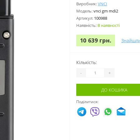
Виробник:
VNCI
Модель:
vnci gm mdi2
Артикул:
100988
Наявність:
В наявності
10 639 грн.
Знайшл
Кількість:
-
+
ДО КОШИКА
Поділитися: