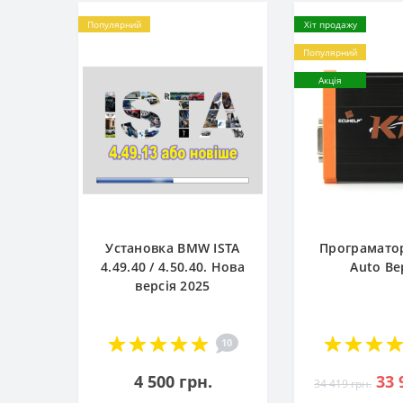
Популярний
Хіт продажу
Популярний
Акція
Установка BMW ISTA
Програматор
4.49.40 / 4.50.40. Нова
Auto Ве
версія 2025
10
4 500 грн.
33 
34 419 грн.