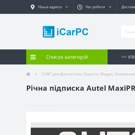
Наша адреса
Час роботи
Доставк
Список категорій
>> VI
СОФТ для Діагностики, Скрипти, Модулі, Оновлення
Річна підписка Autel MaxiP