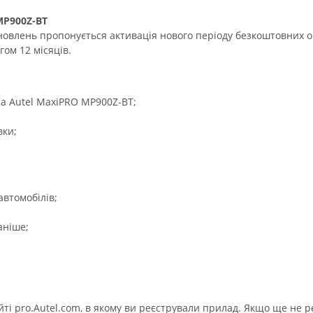
MP900Z-BT
овлень пропонується активація нового періоду безкоштовних 
ом 12 місяців.
а Autel MaxiPRO MP900Z-BT;
вки;
втомобілів;
аніше;
айті pro.Autel.com, в якому ви реєстрували прилад. Якщо ще не 