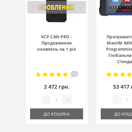
VCP CAN PRO -
Програмато
Продовження
MaxiIM IM5
оновлень на 1 рік
Programming
Глобальна
Станд
21
2 472 грн.
53 417 
-
+
-
ДО КОШИКА
ДО КОШ