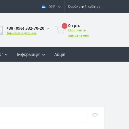
УКР
Особистий кабінет
0 грн.
0
+38 (096) 332-70-20
Оформити
Замовити дзвінок
замовлення
ог
Інформація
Акція