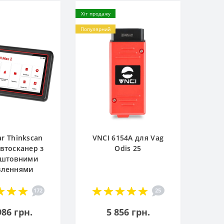
Хіт продажу
Популярний
ar Thinkscan
VNCI 6154A для Vag
Автосканер з
Odis 25
оштовними
вленнями
172
25
986 грн.
5 856 грн.