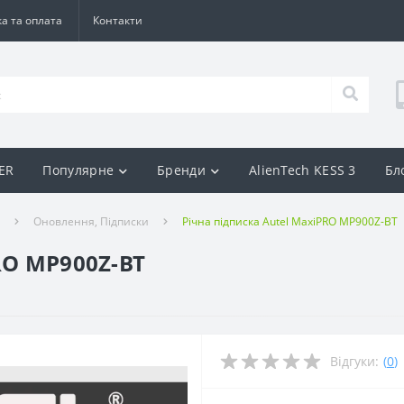
а та оплата
Контакти
BER
Популярне
Бренди
AlienTech KESS 3
Бл
Оновлення, Підписки
Річна підписка Autel MaxiPRO MP900Z-BT
RO MP900Z-BT
Відгуки:
(
0
)