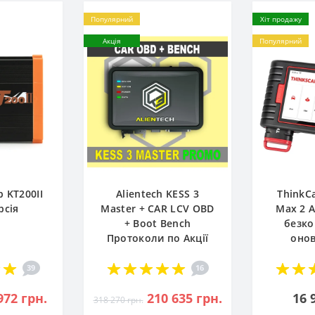
Популярний
Хіт продажу
Акція
Популярний
 KT200II
Alientech KESS 3
ThinkC
рсія
Master + CAR LCV OBD
Max 2 
+ Boot Bench
безк
Протоколи по Акції
оно
39
16
972 грн.
210 635 грн.
16 
318 270 грн.