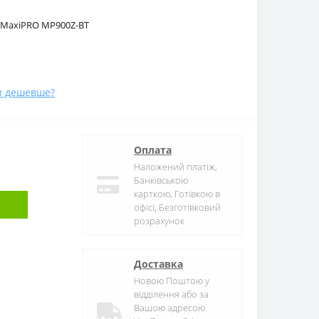
l MaxiPRO MP900Z-BT
и дешевше?
Оплата
Наложений платіж,
Банківською
карткою, Готівкою в
офісі, Безготівковий
розрахунок
Доставка
Новою Поштою у
відділення або за
Вашою адресою.