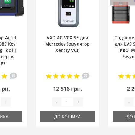
р Autel
VXDIAG VCX SE для
Подовже
08S Key
Mercedes (емулятор
для LVS 
 Tool |
Xentry VCI)
PRO, M
 версія
Easyd
арт
15
27
грн.
12 516 грн.
2 2
+
-
+
-
ИКА
ДО КОШИКА
ДО