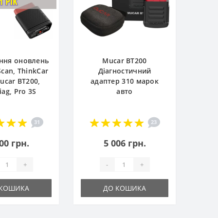
ння оновлень
Mucar BT200
Scan, ThinkCar
Діагностичний
ucar BT200,
адаптер 310 марок
iag, Pro 3S
авто
31
23
00 грн.
5 006 грн.
+
-
+
 КОШИКА
ДО КОШИКА