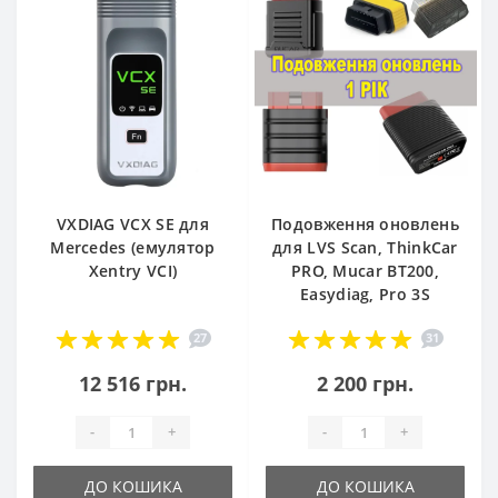
VXDIAG VCX SE для
Подовження оновлень
Mercedes (емулятор
для LVS Scan, ThinkCar
Xentry VCI)
PRO, Mucar BT200,
Easydiag, Pro 3S
27
31
12 516 грн.
2 200 грн.
-
+
-
+
ДО КОШИКА
ДО КОШИКА