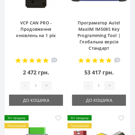
VCP CAN PRO -
Програматор Autel
Продовження
MaxiIM IM508S Key
оновлень на 1 рік
Programming Tool |
Глобальна версія
Стандарт
21
15
2 472 грн.
53 417 грн.
-
+
-
+
ДО КОШИКА
ДО КОШИКА
Хіт продажу
Хіт продажу
Популярний
Популярний