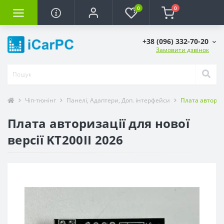
0
0
+38 (096) 332-70-20
Замовити дзвінок
Чіп-тюнінг
Панелі, Адаптери, Доп. інтерфейси
Плата авториза
Плата авторизації для нової
версії KT200II 2026