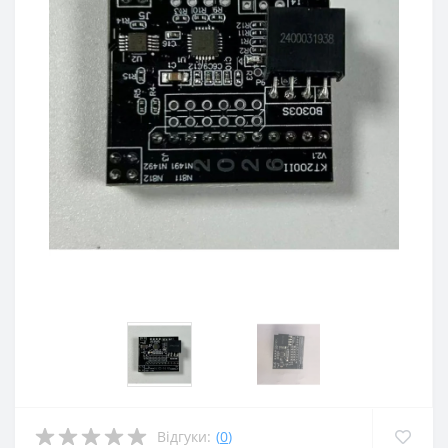
Відгуки:
(
0
)