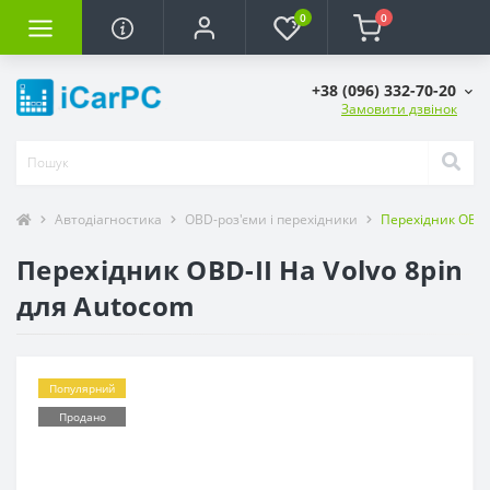
0
0
+38 (096) 332-70-20
Замовити дзвінок
Автодіагностика
OBD-роз'єми і перехідники
Перехідник OBD-I
Перехідник OBD-II На Volvo 8pin
для Autocom
Популярний
Продано