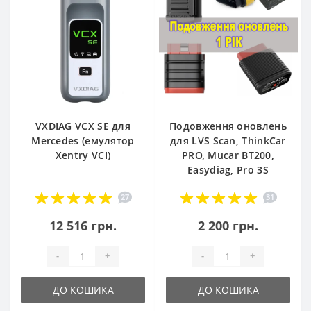
VXDIAG VCX SE для
Подовження оновлень
Mercedes (емулятор
для LVS Scan, ThinkCar
Xentry VCI)
PRO, Mucar BT200,
Easydiag, Pro 3S
27
31
12 516 грн.
2 200 грн.
-
+
-
+
ДО КОШИКА
ДО КОШИКА