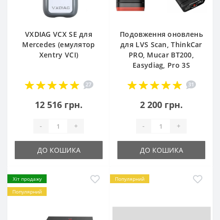
VXDIAG VCX SE для
Подовження оновлень
Mercedes (емулятор
для LVS Scan, ThinkCar
Xentry VCI)
PRO, Mucar BT200,
Easydiag, Pro 3S
27
31
12 516 грн.
2 200 грн.
-
+
-
+
ДО КОШИКА
ДО КОШИКА
Хіт продажу
Популярний
Популярний