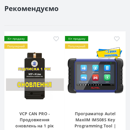
Рекомендуємо
Хіт продажу
Хіт продажу
Популярний
Популярний
VCP CAN PRO -
Програматор Autel
Продовження
MaxiIM IM508S Key
оновлень на 1 рік
Programming Tool |