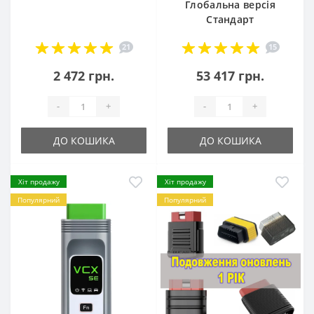
Глобальна версія
Стандарт
21
15
2 472 грн.
53 417 грн.
-
+
-
+
ДО КОШИКА
ДО КОШИКА
Хіт продажу
Хіт продажу
Популярний
Популярний