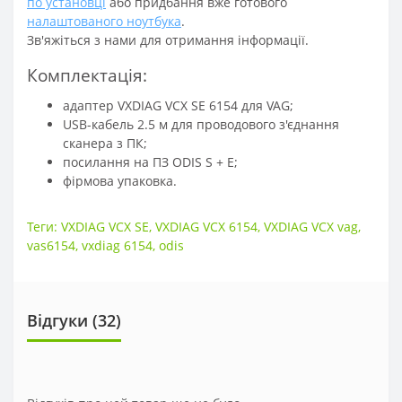
по установці
або придбання вже готового
налаштованого ноутбука
.
Зв'яжіться з нами для отримання інформації.
Комплектація:
адаптер VXDIAG VCX SE 6154 для VAG;
USB-кабель 2.5 м для проводового з'єднання
сканера з ПК;
посилання на ПЗ ODIS S + E;
фірмова упаковка.
Теги:
VXDIAG VCX SE
,
VXDIAG VCX 6154
,
VXDIAG VCX vag
,
vas6154
,
vxdiag 6154
,
odis
Відгуки (
32
)