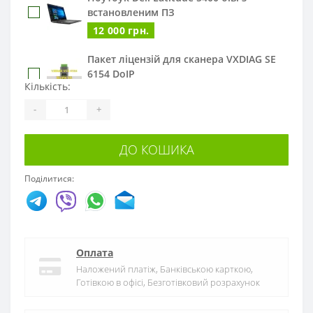
встановленим ПЗ
12 000 грн.
Пакет ліцензій для сканера VXDIAG SE
6154 DoIP
Кількість:
15 645 грн.
-
+
Ліцензія (авторизація) Ford/Mazda для
VXDIAG
ДО КОШИКА
4 470 грн.
Поділитися:
Ліцензія (авторизація) BMW для VXDIAG
6 482 грн.
Ліцензія (авторизація) PIWIS 3 PT3G для
VXDIAG
Оплата
16 763 грн.
Наложений платіж, Банківською карткою,
Готівкою в офісі, Безготівковий розрахунок