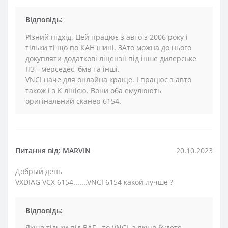
Відповідь:
РІзний підхід. Цей працює з авто з 2006 року і
тільки ті що по КАН шині. ЗАто можна до нього
докупляти додаткові ліцензії під інше дилерське
ПЗ - мерседес, бмв та інші.
VNCI наче для онлайна краще. І працює з авто
також і з К лінією. Вони оба емулюють
оригінальний сканер 6154.
Питання від: MARVIN
20.10.2023
Добрый день
VXDIAG VCX 6154.......VNCI 6154 какой лучше ?
Відповідь:
Якщо тільки під ВАГ - то VNCI, а якщо будете