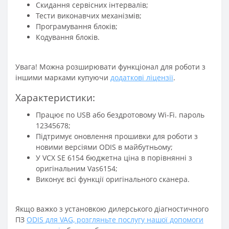
Скидання сервісних інтервалів;
Тести виконавчих механізмів;
Програмування блоків;
Кодування блоків.
Увага! Можна розширювати функціонал для роботи з
іншими марками купуючи
додаткові ліцензії
.
Характеристики:
Працює по USB або бездротовому Wi-Fi. пароль
12345678;
Підтримує оновлення прошивки для роботи з
новими версіями ODIS в майбутньому;
У VCX SE 6154 бюджетна ціна в порівнянні з
оригінальним Vas6154;
Виконує всі функції оригінального сканера.
Якщо важко з установкою дилерського діагностичного
ПЗ
ODIS для VAG, розгляньте послугу нашої допомоги