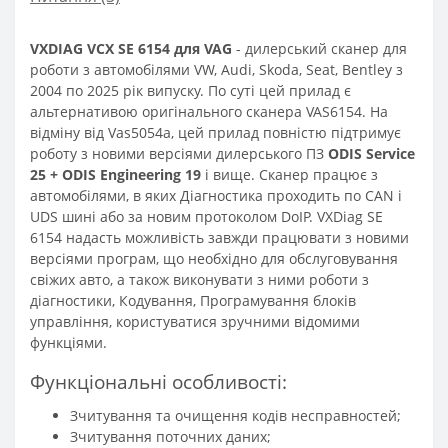
VXDIAG VCX SE 6154 для VAG
- дилерський сканер для
роботи з автомобілями VW, Audi, Skoda, Seat, Bentley з
2004 по 2025 рік випуску. По суті цей прилад є
альтернативою оригінального сканера VAS6154. На
відміну від Vas5054a, цей прилад повністю підтримує
роботу з новими версіями дилерського ПЗ
ODIS Service
25 + ODIS Engineering 19
і вище. Сканер працює з
автомобілями, в яких Діагностика проходить по CAN і
UDS шині або за новим протоколом DoIP. VXDiag SE
6154 надасть можливість завжди працювати з новими
версіями програм, що необхідно для обслуговування
свіжих авто, а також виконувати з ними роботи з
діагностики, Кодування, Програмування блоків
управління, користуватися зручними відомими
функціями.
Функціональні особливості:
Зчитування та очищення кодів несправностей;
Зчитування поточних даних;