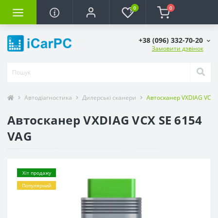
0
0
+38 (096) 332-70-20
Замовити дзвінок
Автодіагностика
Дилерські сканери
Автосканер VXDIAG VCX 
Автосканер VXDIAG VCX SE 6154
VAG
Хіт продажу
Популярний