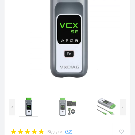
<
>
Відгуки:
(
32
)