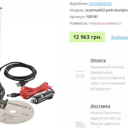
Виробник:
СКАНМАТИК
Модель:
scanmatik2-poln-kompl-
Артикул:
100181
Наявність:
Немає в наявності
12 963 грн.
Знайшл
Оплата
Наложений платіж,
Банківською
карткою, Готівкою в
офісі, Безготівковий
розрахунок
Доставка
Новою Поштою у
відділення або за
Вашою адресою.