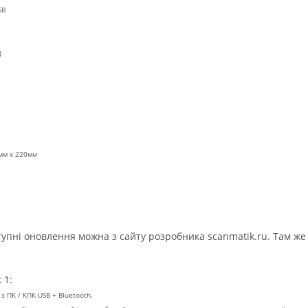
SB
)
0мм x 220мм
упні оновлення можна з сайту розробника scanmatik.ru. Там же 
 1:
з ПК / КПК-USB + Bluetooth.