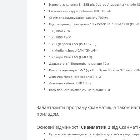
Напруга живлення 5...35В від бортової мережі а / м або U
Споживаний струм, робочий 100..300мА
Струм спрацьовування захисту 700мА
Підтримувані шини даних 13 x ISO-9141 / ISO-14230 (KLINE
1 x J1850 VPW
1 x J1850 PWM
1 x High Speed CAN (ISO-15765)
1 x Medium Speed CAN (GMLAN)
1 x Single Wire CAN (GMLAN)
Дальність дії Bluetooth, не менше 10м
Розміри адаптера SM-2 (д x Ш x В), не більше 970мм x 75
Довжина головного кабелю 1.8 м
Довжина кабелю USB 1.8 м
Вага повного комплекту, не більше 1 кг
Завантажити програму Сканматик, а також наст
приладом.
Основні відмінності
Сканматик 2
від Сканматік
Сучасні високошвидкісні інтерфейси для зв'язку адаптера 