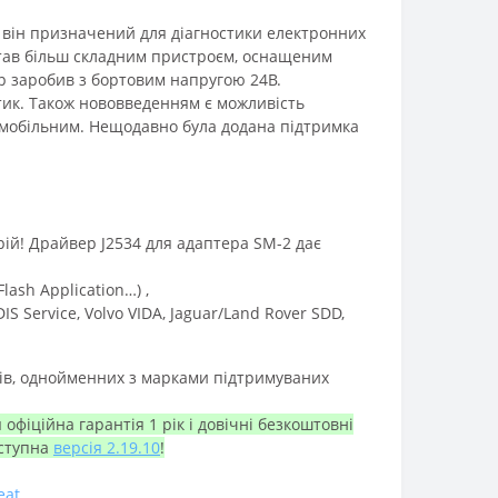
к, він призначений для діагностики електронних
ав більш складним пристроєм, оснащеним
р заробив з бортовим напругою 24В.
тик. Також нововведенням є можливість
 мобільним. Нещодавно була додана підтримка
ій! Драйвер J2534 для адаптера SM-2 дає
Flash Application…)
,
S Service, Volvo VIDA, Jaguar/Land Rover SDD,
лів, однойменних з марками підтримуваних
фіційна гарантія 1 рік і довічні безкоштовні
оступна
версія 2.19.10
!
eat