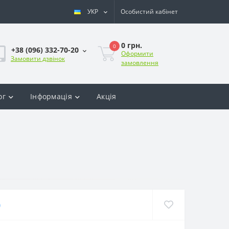
УКР
Особистий кабінет
0 грн.
0
+38 (096) 332-70-20
Оформити
Замовити дзвінок
замовлення
ог
Інформація
Акція
)