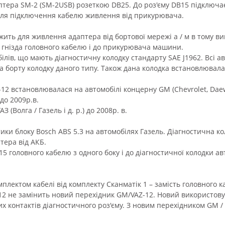
птера SM-2 (SM-2USB) розеткою DB25. До роз'єму DB15 підключає
 для підключення кабелю живлення від прикурювача.
ить для живлення адаптера від бортової мережі а / м в тому ви
 гнізда головного кабелю і до прикурювача машини.
ілів, що мають діагностичну колодку стандарту SAE J1962. Всі а
на борту колодку даного типу. Також дана колодка встановлювалас
-12 встановлювалася на автомобілі концерну GM (Chevrolet, Daewo
до 2009р.в.
АЗ (Волга / Газель і д. р.) до 2008р. в.
ики блоку Bosch ABS 5.3 на автомобілях Газель. Діагностична к
тера від АКБ.
5 головного кабелю з одного боку і до діагностичної колодки ав
лектом кабелі від комплекту Сканматік 1 – замість головного к
-12 не замінить новий перехідник GM/VAZ-12. Новий використовує
 контактів діагностичного роз'єму. З новим перехідником GM / 