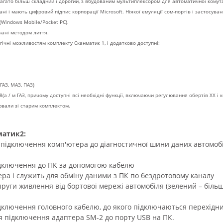
агато більш складний і дорогий, з вбудованим мультиплексором для автоматичної комутац
і і мають цифровий підпис корпорації Microsoft. Ніякої емуляції сом-портів і застосува
 (Windows Mobile/Pocket PC).
онані методом лиття.
ічні можливостям комплекту Сканматик 1, і додатково доступні:
ГАЗ, МАЗ, ПАЗ)
(а / м ГАЗ, причому доступні всі необхідні функції, включаючи регулювання обертів ХХ і 
ювали зі старим комплектом.
атик2:
підключення комп'ютера до діагностичної шини даних автомобіл
ідключення до ПК за допомогою кабелю
ера і служить для обміну даними з ПК по бездротовому каналу
пруги живлення від бортової мережі автомобіля (зелений – більш
ідключення головного кабелю, до якого підключаються перехідни
ля підключення адаптера SM-2 до порту USB на ПК.