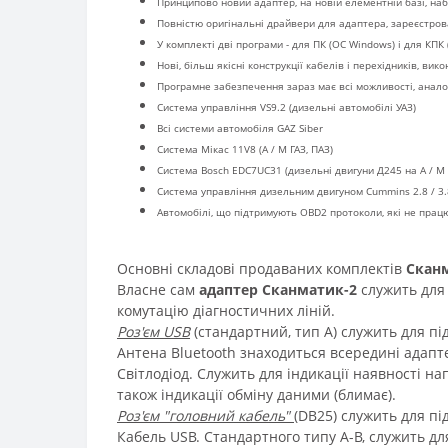
Принципово новий адаптер, на новій елементній базі, наб
Повністю оригінальні драйвери для адаптера, зареєстрован
У комплекті дві програми - для ПК (ОС Windows) і для КПК
Нові, більш якісні конструкції кабелів і перехідників, вик
Програмне забезпечення зараз має всі можливості, аналог
Система управління VS9.2 (дизельні автомобілі УАЗ)
Всі системи автомобіля GAZ Siber
Система Мікас 11V8 (А / М ГАЗ, ПАЗ)
Система Bosch EDC7UC31 (дизельні двигуни Д245 на А / М 
Система управління дизельним двигуном Cummins 2.8 / 3.8
Автомобілі, що підтримують OBD2 протоколи, які не прац
Основні складові продаваних комплектів
Сканм
Власне сам
адаптер Сканматик-2
служить для 
комутацію діагностичних ліній.
Роз'єм USB
(стандартний, тип A) служить для п
Антена Bluetooth знаходиться всередині адапт
Світлодіод. Служить для індикації наявності на
також індикації обміну даними (блимає).
Роз'єм "головний кабель"
(DB25) служить для п
Кабель USB. Стандартного типу A-B, служить д