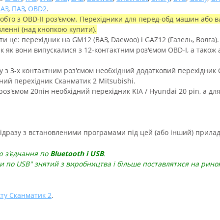
АЗ
,
ПАЗ
,
OBD2
.
 тобто з OBD-II роз'ємом. Перехідники для перед-обд машин або
ленні (над кнопкою купити).
и це: перехідник на GM12 (ВАЗ, Daewoo) і GAZ12 (Газель, Волга).
ак як вони випускалися з 12-контактним роз'ємом OBD-I, а також а
ry з 3-х контактним роз'ємом необхідний додатковий перехідник
дний
перехідник Сканматик 2 Mitsubishi
.
роз'ємом 20пін необхідний перехідник KIA / Hyundai 20 pin, а д
 відразу з встановленими програмами
під цей (або інший) прилад
ю з'єднання по
Bluetooth і USB
.
и по USB" знятий з виробництва і більше поставлятися на ринок
кту Сканматик 2
.