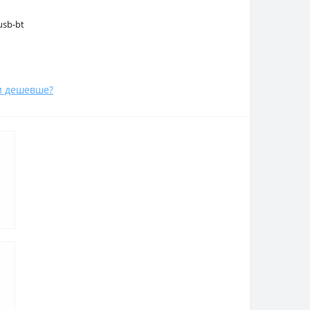
usb-bt
и дешевше?