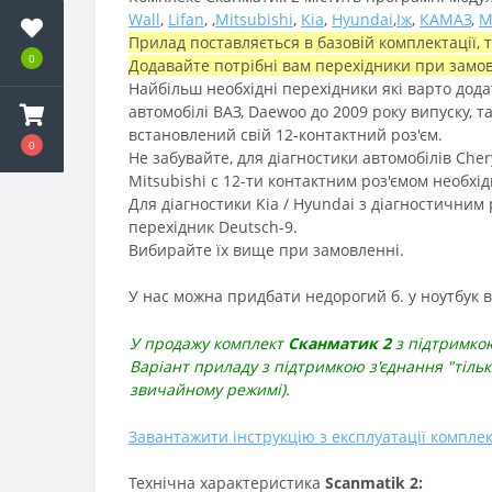
Wall
,
Lifan
, ,
Mitsubishi
,
Kia
,
Hyundai
,
Іж
,
КАМАЗ
,
М
Прилад поставляється в базовій комплектації,
0
Додавайте потрібні вам перехідники при замов
Найбільш необхідні перехідники які варто додат
автомобілі ВАЗ, Daewoo до 2009 року випуску
, т
встановлений свій 12-контактний роз'єм.
0
Не забувайте, для діагностики автомобілів Che
Mitsubishi c 12-ти контактним роз'ємом необхі
Для діагностики Kia / Hyundai з діагностичним 
перехідник Deutsch-9.
Вибирайте їх вище при замовленні.
У нас можна придбати
недорогий б. у ноутбук
У продажу комплект
Сканматик 2
з
підтримко
Варіант приладу з підтримкою з'єднання "тільк
звичайному режимі).
Завантажити інструкцію з експлуатації компле
Технічна характеристика
Scanmatik 2: