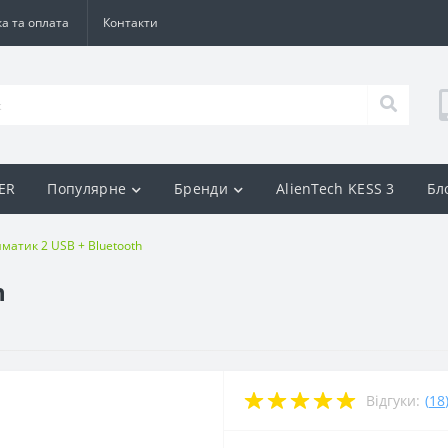
а та оплата
Контакти
BER
Популярне
Бренди
AlienTech KESS 3
Бл
матик 2 USB + Bluetooth
h
Відгуки:
(
18