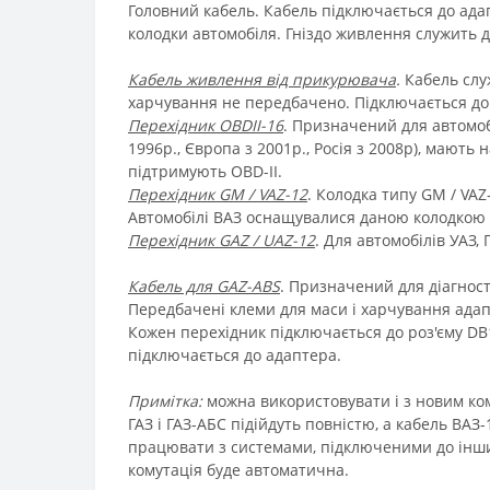
Головний кабель. Кабель підключається до ада
колодки автомобіля. Гніздо живлення служить
Кабель живлення від прикурювача
.
Кабель служ
харчування не передбачено. Підключається до
Перехідник OBDII-16
. Призначений для автомоб
1996р., Європа з 2001р., Росія з 2008р), мають 
підтримують OBD-II.
Перехідник GM / VAZ-12
. Колодка типу GM / VAZ
Автомобілі ВАЗ оснащувалися даною колодкою 
Перехідник GAZ / UAZ-12
. Для автомобілів УАЗ, Г
Кабель для GAZ-ABS
. Призначений для діагност
Передбачені клеми для маси і харчування адап
Кожен перехідник підключається до роз'єму DB1
підключається до адаптера.
Примітка:
можна використовувати і з новим комп
ГАЗ і ГАЗ-АБС підійдуть повністю, а кабель ВАЗ
працювати з системами, підключеними до інших
комутація буде автоматична.