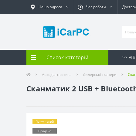
Наша адреса
Час роботи
Доставк
Список категорій
>> VI
Автодіагностика
Дилерські сканери
Скан
Сканматик 2 USB + Bluetoot
Популярний
Продано