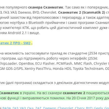
ння популярного
сканера Сканматик
. Так само як і попередни
, ГАЗ, УАЗ, Daewoo, BYD, Chevrolet.
Сканматик 2 (Scanmatik 2)
ст
ений захистом від переполюсовок і перезаряду, а також адапте
огою ноутбука з Bluetooth приймачем і самої програми Сканма
 комп'ютері КПК, що робить цей діагностичний комплект дуже
ням Android 2.1 і вище.
атик 2 ПРО - SM2
.
ана можливість застосовувати прилад як стандартне
J2534
пристр
 програм, що підтримують роботу через інтерфейс J2534:
hipLoader, OpenBox, ECU Flasher, PCMFlash, MMC Flash, Chrysler 
GM GDS-2/SPS, Xentry PassThru, Honda HDS, Toyota Techstream, ODI
к (далі програма) складається з декількох діагностичних моду
Сканматик
в Україні. На всі сканери
сканматик 2
поширюється о
нові функції і виправляються помилки. На 20 Січня 2017 року д
лі
ВАЗА
,
ГАЗ
,
УАЗ
,
Ока,
ZAZ
,
Daewoo
,
Chevrolet
,
Chery
,
BYD
,
Geely
,
Gr