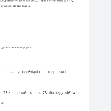
ії діагностичних ліній і більш надійною системою захисту.
ння чужих готових рішень!
кодування нових форсунок)
я і виконує необхідні перетворення і
е 7В, червоний – менше 7В або відсутній), а
ки.