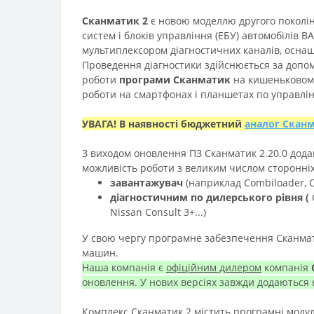
Сканматик 2
є новою моделлю другого поколі
систем і блоків управління (ЕБУ) автомобілів ВАЗ
мультиплексором діагностичних каналів, оснащ
Проведення діагностики здійснюється за допом
роботи
програми Сканматик
на кишеньковому
роботи на смартфонах і планшетах по управлін
УВАГА! В наявності бюджетний
аналог Сканм
З виходом оновлення ПЗ Сканматик 2.20.0 дод
можливість роботи з великим числом сторонніх
завантажувач
(наприклад
Combiloader, C
діагностичним по дилерського рівня
(
Nissan Consult 3+...)
У свою чергу програмне забезпечення Сканмати
машин.
Наша компанія є
офіційним дилером
компанія
оновлення. У нових версіях завжди додаються 
Комплекс Сканматик 2 містить програмні моду