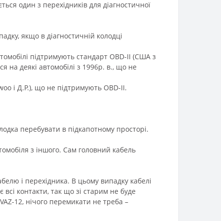
ться один з перехідників для діагностичної
падку, якщо в діагностичній колодці
втомобілі підтримують стандарт OBD-II (США з
я на деякі автомобілі з 1996р. в., що не
o і Д.Р.), що не підтримують OBD-II.
олодка перебувати в підкапотному просторі.
томобіля з іншого. Сам головний кабель
абелю і перехідника. В цьому випадку кабелі
 всі контакти, так що зі старим не буде
VAZ-12, нічого перемикати не треба –