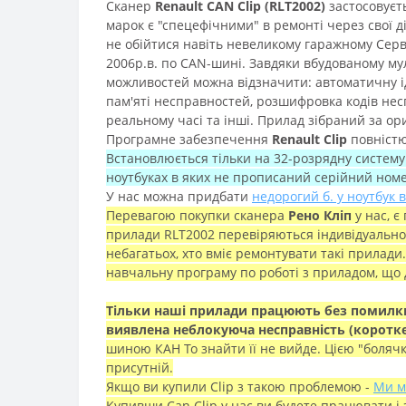
Сканер
Renault CAN Clip (RLT2002)
застосовуєть
марок є "спецефічними" в ремонті через свої 
не обійтися навіть невеликому гаражному Сервіс
2006р.в. по CAN-шині. Завдяки вбудованому м
можливостей можна відзначити: автоматичну іде
пам'яті несправностей, розшифровка кодів несп
реальному часі та інші. Прилад зібраний за о
Програмне забезпечення
Renault Clip
повністю
Встановлюється тільки на 32-розрядну систему
ноутбуках в яких не прописаний серійний номер
У нас можна придбати
недорогий б. у ноутбук
Перевагою покупки сканера
Рено Кліп
у нас, є
прилади RLT2002 перевіряються індивідуально і 
небагатьох, хто вміє ремонтувати такі прилад
навчальну програму по роботі з приладом, що д
Тільки наші прилади працюють без помилки
виявлена неблокуюча несправність (коротке 
шиною КАН То знайти її не вийде. Цією "болячк
присутній.
Якщо ви купили Clip з такою проблемою -
Ми м
Купивши Can Clip у нас ви будете працювати і