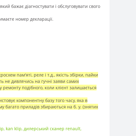
кий бажає діагностувати і обслуговувати свого
имаєте номер декларації.
хем пам'яті, реле і т.д., якість збірки, пайки
ть не дивлячись на гучні заяви самих
у ремонту подібного, коли клієнт залишається
стовує компонентну базу того часу, яка в
 багато приладів збираються на б. у. (знятих
ip
,
kan klip
,
дилерський сканер renault
,