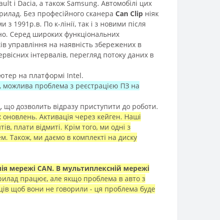
lt і Dacia, а також Samsung. Автомобілі цих
прилад. Без професійного сканера
Can Clip
ніяк
 1991р.в. По к-лінії, так і з новими після
чно. Серед широких функціональних
ків управління на наявність збережених в
ервісних інтервалів, перегляд потоку даних в
ютер на платформі Intel.
ж, можлива проблема з реєстрацією ПЗ на
, що дозволить відразу приступити до роботи.
х оновлень. Активація через кейген. Наші
в, плати відмиті. Крім того, ми одні з
ем.
Також, ми даємо в комплекті на диску
ія мережі CAN. В мультиплексній мережі
рилад працює, але якщо проблема в авто з
ців щоб вони не говорили - ця проблема буде