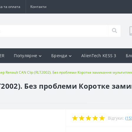
а та оплата
Контакти
BER
Популярне
Бренди
AlienTech KESS 3
Бл
ер Renault CAN Clip (RLT2002). Без проблеми Коротке замикання мультипле
LT2002). Без проблеми Коротке за
Відгуки:
(
15