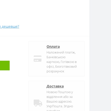
и дешевше?
Оплата
Наложений платіж,
Банківською
карткою, Готівкою в
офісі, Безготівковий
розрахунок
Доставка
Новою Поштою у
відділення або за
Вашою адресою.
УкрПошта. Згідно
тарифам