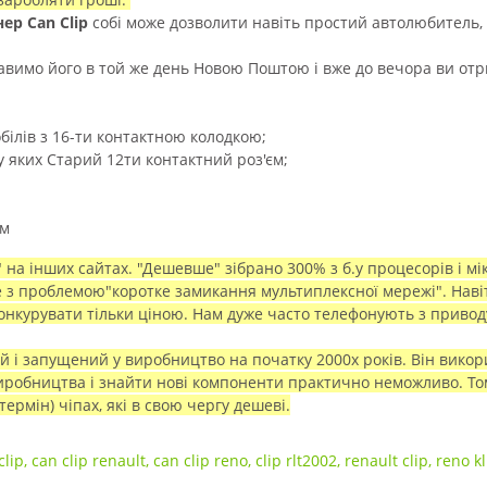
нер Can Clip
собі може дозволити навіть простий автолюбитель, я
вимо його в той же день Новою Поштою і вже до вечора ви отр
ілів з 16-ти контактною колодкою;
у яких Старий 12ти контактний роз'єм;
ом
а інших сайтах. "Дешевше" зібрано 300% з б.у процесорів і мікрос
е з проблемою"коротке замикання мультиплексної мережі". Наві
конкурувати тільки ціною. Нам дуже часто телефонують з привод
 і запущений у виробництво на початку 2000х років. Він викори
иробництва і знайти нові компоненти практично неможливо. Тому
ермін) чіпах, які в свою чергу дешеві.
clip
,
can clip renault
,
can clip reno
,
clip rlt2002
,
renault clip
,
reno kl