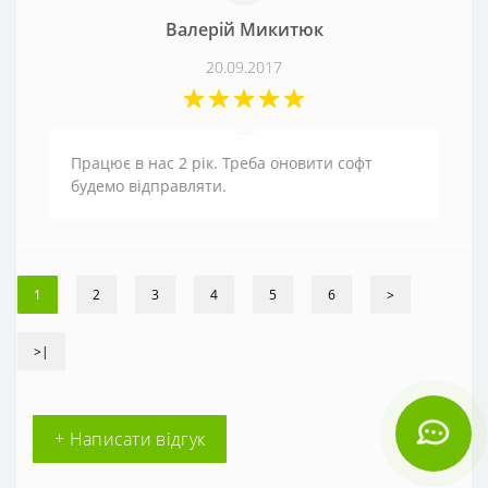
Валерій Микитюк
20.09.2017
Працює в нас 2 рік. Треба оновити софт
будемо відправляти.
1
2
3
4
5
6
>
>|
+ Написати відгук