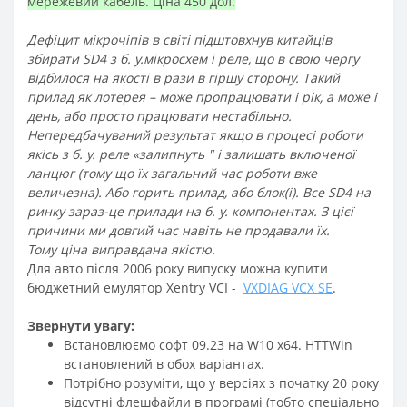
мережевий кабель. Ціна 450 дол.
Дефіцит мікрочіпів в світі підштовхнув китайців
збирати SD4 з б. у.мікросхем і реле, що в свою чергу
відбилося на якості в рази в гіршу сторону. Такий
прилад як лотерея – може пропрацювати і рік, а може і
день, або просто працювати нестабільно.
Непередбачуваний результат якщо в процесі роботи
якісь з б. у. реле «залипнуть " і залишать включеної
ланцюг (тому що їх загальний час роботи вже
величезна). Або горить прилад, або блок(і). Все SD4 на
ринку зараз-це прилади на б. у. компонентах. З цієї
причини ми довгий час навіть не продавали їх.
Тому ціна виправдана якістю.
Для авто після 2006 року випуску можна купити
бюджетний емулятор Xentry VCI -
VXDIAG VCX SE
.
Звернути увагу:
Встановлюємо софт 09.23 на W10 x64. HTTWin
встановлений в обох варіантах.
Потрібно розуміти, що у версіях з початку 20 року
відсутні флешфайли в програмі (тобто спеціально