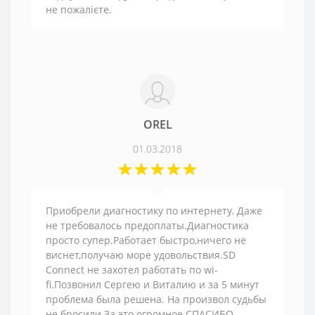
не пожалієте.
OREL
01.03.2018
Приобрели диагностику по интернету. Даже
не требовалось предоплаты.Диагностика
просто супер.Работает быстро,ничего не
виснет,получаю море удовольствия.SD
Connect не захотел работать по wi-
fi.Позвонил Сергею и Виталию и за 5 минут
проблема была решена. На произвол судьбы
не бросили.За это огромное СПАСИБО.