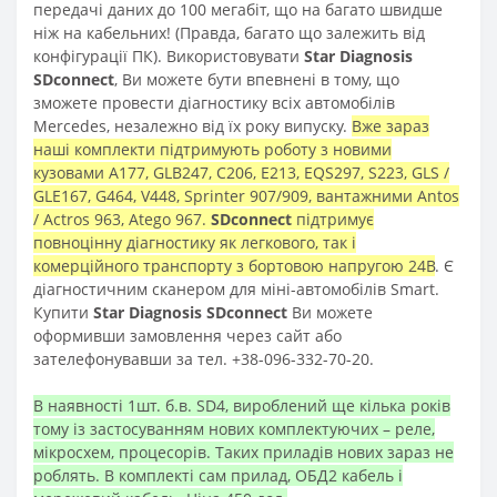
передачі даних до 100 мегабіт, що на багато швидше
ніж на кабельних! (Правда, багато що залежить від
конфігурації ПК). Використовувати
Star Diagnosis
SDconnect
, Ви можете бути впевнені в тому, що
зможете провести діагностику всіх автомобілів
Mercedes, незалежно від їх року випуску.
Вже зараз
наші комплекти підтримують роботу з новими
кузовами A177, GLB247, C206, E213, EQS297, S223, GLS /
GLE167, G464, V448, Sprinter 907/909, вантажними Antos
/ Actros 963, Atego 967.
SDconnect
підтримує
повноцінну діагностику як легкового, так і
комерційного транспорту з бортовою напругою 24В
. Є
діагностичним сканером для міні-автомобілів Smart.
Купити
Star Diagnosis SDconnect
Ви можете
оформивши замовлення через сайт або
зателефонувавши за тел. +38-096-332-70-20.
В наявності 1шт. б.в. SD4, вироблений ще кілька років
тому із застосуванням нових комплектуючих – реле,
мікросхем, процесорів. Таких приладів нових зараз не
роблять. В комплекті сам прилад, ОБД2 кабель і