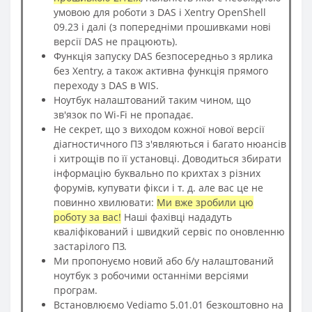
умовою для роботи з DAS і Xentry OpenShell
09.23 і далі (з попередніми прошивками нові
версії DAS не працюють).
Функція запуску DAS безпосередньо з ярлика
без Xentry, а також активна функція прямого
переходу з DAS в WIS.
Ноутбук налаштований таким чином, що
зв'язок по Wi-Fi не пропадає.
Не секрет, що з виходом кожної нової версії
діагностичного ПЗ з'являються і багато нюансів
і хитрощів по її установці. Доводиться збирати
інформацію буквально по крихтах з різних
форумів, купувати фікси і т. д. але вас це не
повинно хвилювати:
Ми вже зробили цю
роботу за вас!
Наші фахівці нададуть
кваліфікований і швидкий сервіс по оновленню
застарілого ПЗ.
Ми пропонуємо новий або б/у налаштований
ноутбук з робочими останніми версіями
програм.
Встановлюємо Vediamo 5.01.01 безкоштовно на