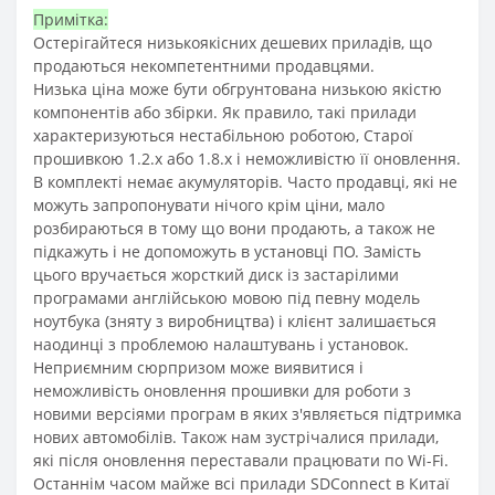
Примітка:
Остерігайтеся низькоякісних дешевих приладів, що
продаються некомпетентними продавцями.
Низька ціна може бути обгрунтована низькою якістю
компонентів або збірки. Як правило, такі прилади
характеризуються нестабільною роботою, Старої
прошивкою 1.2.х або 1.8.х і неможливістю її оновлення.
В комплекті немає акумуляторів. Часто продавці, які не
можуть запропонувати нічого крім ціни, мало
розбираються в тому що вони продають, а також не
підкажуть і не допоможуть в установці ПО. Замість
цього вручається жорсткий диск із застарілими
програмами англійською мовою під певну модель
ноутбука (зняту з виробництва) і клієнт залишається
наодинці з проблемою налаштувань і установок.
Неприємним сюрпризом може виявитися і
неможливість оновлення прошивки для роботи з
новими версіями програм в яких з'являється підтримка
нових автомобілів. Також нам зустрічалися прилади,
які після оновлення переставали працювати по Wi-Fi.
Останнім часом майже всі прилади SDConnect в Китаї