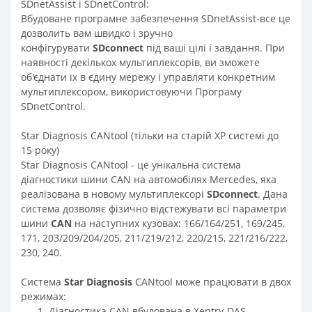
SDnetAssist і SDnetControl:
Вбудоване програмне забезпечення SDnetAssist-все це
дозволить вам швидко і зручно
конфігурувати
SDconnect
під ваші цілі і завдання. При
наявності декількох мультиплексорів, ви зможете
об'єднати їх в єдину мережу і управляти конкретним
мультиплексором, використовуючи Програму
SDnetControl.
Star Diagnosis CANtool (тільки на старій XP системі до
15 року)
Star Diagnosis CANtool - це унікальна система
діагностики шини CAN на автомобілях Mercedes, яка
реалізована в новому мультиплексорі
SDconnect
. Дана
система дозволяє фізично відстежувати всі параметри
шини
CAN
на наступних кузовах: 166/164/251, 169/245,
171, 203/209/204/205, 211/219/212, 220/215, 221/216/222,
230, 240.
Система
Star Diagnosis
CANtool може працювати в двох
режимах:
Діагностика CAN вбудована в Xentry-DAS