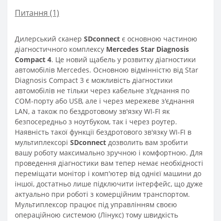
Питання
(1)
Дилерський сканер
SDconnect
є основною частиною
діагностичного комплексу
Mercedes Star Diagnosis
Compact 4
. Це новий щабель у розвитку діагностики
автомобілів Mercedes. Основною відмінністю від Star
Diagnosis Compact 3 є можливість діагностики
автомобілів не тільки через кабельне з'єднання по
COM-порту або USB, але і через мережеве з'єднання
LAN, а також по бездротовому зв'язку WI-FI як
безпосередньо з ноутбуком, так і через роутер.
Наявність такої функції бездротового зв'язку WI-FI в
мультиплексорі
SDconnect
дозволить вам зробити
вашу роботу максимально зручною і комфортною. Для
проведення діагностики вам тепер немає необхідності
переміщати монітор і комп'ютер від однієї машини до
іншої, достатньо лише підключити інтерфейс, що дуже
актуально при роботі з комерційним транспортом.
Мультиплексор працює під управлінням своєю
операційною системою (Лінукс) тому швидкість