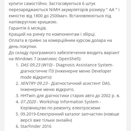
купити самостійно. Застосовуються 6 штук
перезаряджаються NiMH акумуляторів розміру " АА " і
ємністю від 1800 до 2500мач. Встановлюються під
напівкруглою кришкою.
Гарантія 6 місяців.
Кращий на ринку по компонентам і збірці.
Оплата в гривні за комерційним курсом долара на
день покупки.
До складу програмного забезпечення входить варіант
на Windows 7 (комплекс OpenShell):
DAS 09.23 (W10)
- Diagnosis Assistance System-
діагностичне ПЗ (інженерне меню Developer
mode відкрито)
XENTRY 09.23
- Діагностичний асистент DAS.
Інженерне меню відкрито.
HHTwin для діагностики старих авто до 2002 р. в.
07.2020
- Workshop Information System -
Керівництво по ремонту, електросхеми
09.2019-Електронний каталог запчастин (новіше
версії вже тільки онлайн)
StarFinder 2016