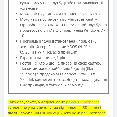
купленому у нас ноутбуці або при замовленні
установки.
Можливість установки DTS Monaco 8.16 та 9.
Можливість установки по Mercedes Xentry
OpenShell 09.23 на W10 на сучасний ноутбук на
процесорах i5 і i7 під управлінням Windows 7 /
10.
Програма hhtwin встановлена і працює (у
звичайній версії системи XDOS 09.20 /
09.23 HHTWin немає в принципі).
Гарантія на прилад 1 рік.
І останнє. Хто б що не писав на своїх сайтах,
тільки ми маємо найбільший досвід (більше
15 років) з продажу SD Connect і Star C3 в
Україні, компетентних фахівців з налаштування
цих приладів, а також з їх ремонту.
Також зауважте, ми здійснюємо
ремонт SDconnect
куплені не у нас, виконуємо відновлення SDconnect
після блокування і зміну серійного номера SDconnect.