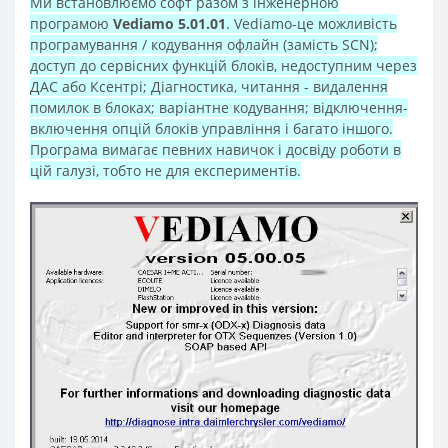
Ми встановлюємо софт разом з
інженерною
програмою
Vediamo 5.01.01
. Vediamo-це можливість
програмування / кодування офлайн (замість SCN);
доступ до сервісних функцій блоків, недоступним через
ДАС або Ксентрі; Діагностика, читання - видалення
помилок в блоках; варіантне кодування; відключення-
включення опцій блоків управління і багато іншого.
Програма вимагає певних навичок і досвіду роботи в
цій галузі, тобто не для експериментів.