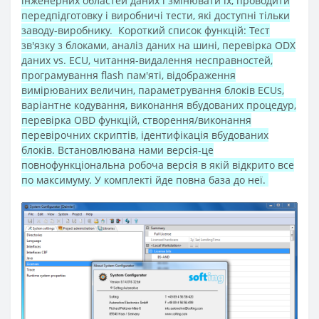
інженерних областей даних і змінювати їх, проводити
передпідготовку і виробничі тести, які доступні тільки
заводу-виробнику. Короткий список функцій: Тест
зв'язку з блоками, аналіз даних на шині, перевірка ODX
даних vs. ECU, читання-видалення несправностей,
програмування flash пам'яті, відображення
вимірюваних величин, параметрування блоків ECUs,
варіантне кодування, виконання вбудованих процедур,
перевірка OBD функцій, створення/виконання
перевірочних скриптів, ідентифікація вбудованих
блоків. Встановлювана нами версія-це
повнофункціональна робоча версія в якій відкрито все
по максимуму. У комплекті йде повна база до неї.