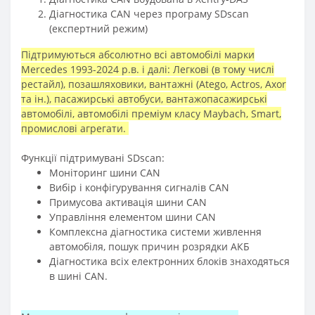
Діагностика CAN через програму SDscan
(експертний режим)
Підтримуються абсолютно всі автомобілі марки
Mercedes 1993-2024 р.в. і далі: Легкові (в тому числі
рестайл), позашляховики, вантажні (Atego, Actros, Axor
та ін.), пасажирські автобуси, вантажопасажирські
автомобілі, автомобілі преміум класу Maybach, Smart,
промислові агрегати.
Функції підтримувані SDscan:
Моніторинг шини CAN
Вибір і конфігурування сигналів CAN
Примусова активація шини CAN
Управління елементом шини CAN
Комплексна діагностика системи живлення
автомобіля, пошук причин розрядки АКБ
Діагностика всіх електронних блоків знаходяться
в шині CAN.