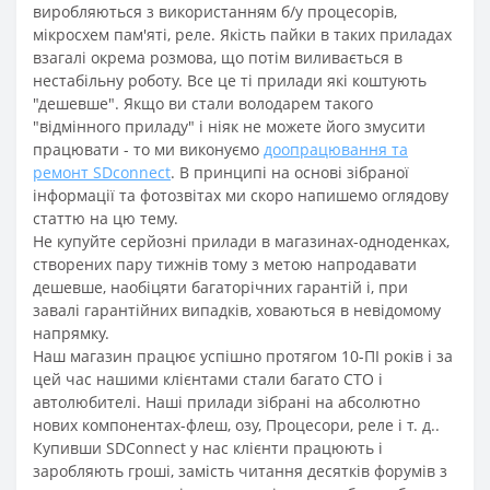
виробляються з використанням б/у процесорів,
мікросхем пам'яті, реле. Якість пайки в таких приладах
взагалі окрема розмова, що потім виливається в
нестабільну роботу. Все це ті прилади які коштують
"дешевше". Якщо ви стали володарем такого
"відмінного приладу" і ніяк не можете його змусити
працювати - то ми виконуємо
доопрацювання та
ремонт SDconnect
. В принципі на основі зібраної
інформації та фотозвітах ми скоро напишемо оглядову
статтю на цю тему.
Не купуйте серйозні прилади в магазинах-одноденках,
створених пару тижнів тому з метою напродавати
дешевше, наобіцяти багаторічних гарантій і, при
завалі гарантійних випадків, ховаються в невідомому
напрямку.
Наш магазин працює успішно протягом 10-ПІ років і за
цей час нашими клієнтами стали багато СТО і
автолюбителі. Наші прилади зібрані на абсолютно
нових компонентах-флеш, озу, Процесори, реле і т. д..
Купивши SDConnect у нас клієнти працюють і
заробляють гроші, замість читання десятків форумів з