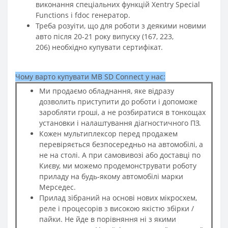
виконання спеціальних функцій Xentry Special
Functions і fdoc генератор.
Треба розуіти, що для роботи з деякими новими
авто після 20-21 року випуску (167, 223,
206) необхідно купувати сертифікат.
Чому варто купувати MB SD Connect у нас:
Ми продаємо обладнання, яке відразу
дозволить приступити до роботи і допоможе
заробляти гроші, а не розбиратися в тонкощах
установки і налаштування діагностичного ПЗ.
Кожен мультиплексор перед продажем
перевіряється безпосередньо на автомобілі, а
не на столі. А при самовивозі або доставці по
Києву, ми можемо продемонструвати роботу
приладу на будь-якому автомобілі марки
Мерседес.
Прилад зібраний на основі нових мікросхем,
реле і процесорів з високою якістю збірки /
пайки. Не йде в порівняння ні з якими