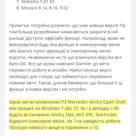
Vediamo 5.01.01
Monaco 8.14, 8.16, 9.02
Примітка: потрібно розуміти, що чим новіша версія ПЗ,
тим більше розробники намагаються закрити в ній
раніше доступні оффлайн функції. Наприклад, може не
виконуватися будь-яка функція в інженерному меню
або взагалі пункт (функція) в інженерному меню
відсутні, незважаючи на те що в минулих версіях все
було ОК. Все це кроки компанії Daimler до мети
перевести роботу в онлайн. Найостанніші версії
необхідні для спеців, що займаються переважно
новими авто. Також, цілком ймовірно, що більшості ці
функції в нових версіях і не потрібні.
Зараз ми встановлюємо ПЗ Mercedes Xentry Open Shell,
яке працює на Windows 7 або 10. Як і у випадку з XP,
будуть встановлені-Xentry, DAS, WIS, EPC, StarFinder.
Відкрито інженерне меню. На 7-ке швидкість роботи
Програм набагато вище в порівнянні з 10.