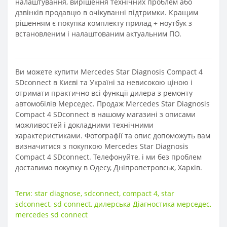
налаштування, вирішення технічних проблем або
дзвінків продавцю в очікуванні підтримки. Кращим
рішенням є покупка комплекту прилад + ноутбук з
встановленим і налаштованим актуальним ПО.
Ви можете купити Mercedes Star Diagnosis Compact 4
SDconnect в Києві та Україні за невисокою ціною і
отримати практично всі функції дилера з ремонту
автомобілів Мерседес. Продаж Mercedes Star Diagnosis
Compact 4 SDconnect в нашому магазині з описами
можливостей і докладними технічними
характеристиками. Фотографії та опис допоможуть вам
визначитися з покупкою Mercedes Star Diagnosis
Compact 4 SDconnect. Телефонуйте, і ми без проблем
доставимо покупку в Одесу, Дніпропетровськ, Харків.
Теги:
star diagnose
,
sdconnect
,
compact 4
,
star
sdconnect
,
sd connect
,
дилерська Діагностика мерседес
,
mercedes sd connect