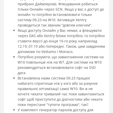
прибрані Даймлером). Флешування робиться
тільки Онлайн через SCN. Якщо у вас є доступ до
онлайн то потрібно встановлювати тільки
систему 09.23 на W10. Активація Xentry
проводиться так званим "довгим ключем".
Якщо доступу Онлайн у Вас немає, а флешувати
через DAS або Xentry блоки потрібно, то потрібно
ставити версії до кінця 19-го року, наприклад
12.19, 07.19 або попередні. Також, цим завданням
допоможе по Vediamo і Monaco.
Потрібно розуміти, що завантаження системи на
W10 повільніше ніж на W7. Для системи на W10
рекомендується встановлювати софт на SSD
диск.
Встановлена нами система 09.23 працює
набагато спритніше ніж у кого або за рахунок
правильної оптимізації самої W10. Ви ж не
хочете чекати тривалий час поки завантажиться
софт щоб приступити до діагностики або чекати
поки перестане "тупити програма", так?
У комплекті генератор паролів доступу для