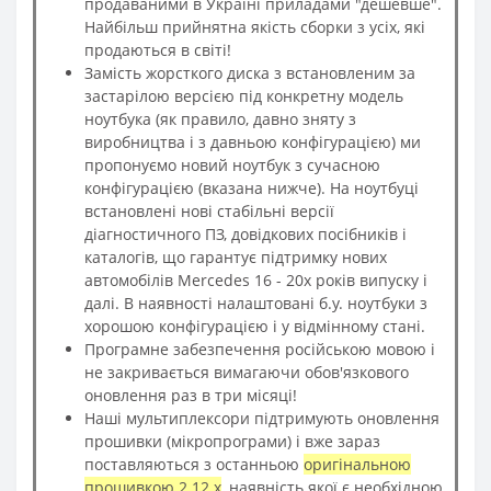
продаваними в Україні приладами "дешевше".
Найбільш прийнятна якість сборки з усіх, які
продаються в світі!
Замість жорсткого диска з встановленим за
застарілою версією під конкретну модель
ноутбука (як правило, давно зняту з
виробництва і з давньою конфігурацією) ми
пропонуємо новий ноутбук з сучасною
конфігурацією (вказана нижче). На ноутбуці
встановлені нові стабільні версії
діагностичного ПЗ, довідкових посібників і
каталогів, що гарантує підтримку нових
автомобілів Mercedes 16 - 20х років випуску і
далі. В наявності налаштовані б.у. ноутбуки з
хорошою конфігурацією і у відмінному стані.
Програмне забезпечення російською мовою і
не закривається вимагаючи обов'язкового
оновлення раз в три місяці!
Наші мультиплексори підтримують оновлення
прошивки (мікропрограми) і вже зараз
поставляються з останньою
оригінальною
прошивкою 2.12.х
, наявність якої є необхідною