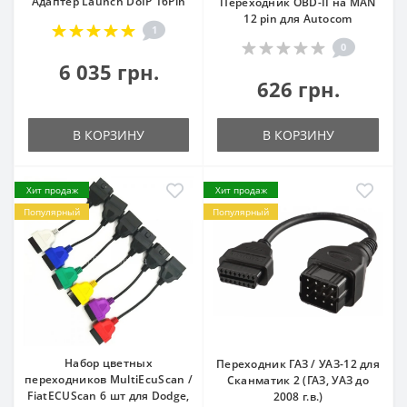
Адаптер Launch DoIP 16Pin
Переходник OBD-II на MAN
12 pin для Autocom
1
0
6 035 грн.
626 грн.
В КОРЗИНУ
В КОРЗИНУ
Хит продаж
Хит продаж
Популярный
Популярный
Набор цветных
Переходник ГАЗ / УАЗ-12 для
переходников MultiEcuScan /
Сканматик 2 (ГАЗ, УАЗ до
FiatECUScan 6 шт для Dodge,
2008 г.в.)