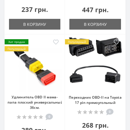
237 грн.
447 грн.
В КОРЗИНУ
В КОРЗИНУ
Хит продаж
Популярный
Популярный
Удлинитель OBD II мама-
Переходник OBD-II на Toyota
папа плоский универсальный
17 pin прямоугольный
36см.
0
0
268 грн.
389 грн.