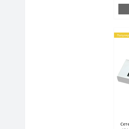
Решетка радиатора
Электронное реле поворотов
Разное
Популя
Сет