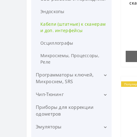
ска
Эндоскопы
Кабели (штатные) к сканерам
и доп. интерфейсы
Осциллографы
Микросхемы, Процессоры,
Реле
Программаторы ключей,
Микросхем, SRS
Популя
Чип-Тюнинг
Программаторы ключей,
ИММО
Приборы для коррекции
Приборы, Загрузчики,
Программаторы AirBag, SRS
Флешеры
одометров
Программаторы микросхем,
Программы для Чип-Тюнинга
Эмуляторы
процессоров