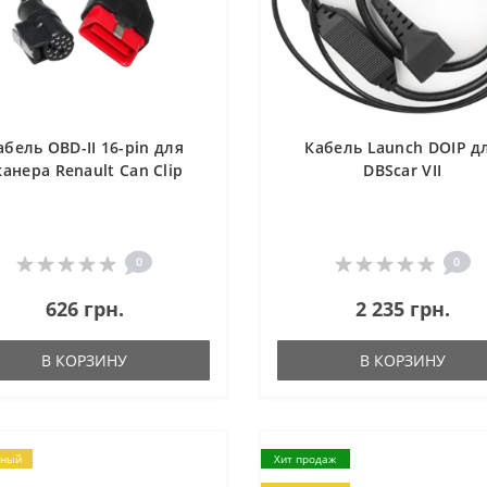
абель OBD-II 16-pin для
Кабель Launch DOIP д
канера Renault Can Clip
DBScar VII
0
0
626 грн.
2 235 грн.
В КОРЗИНУ
В КОРЗИНУ
рный
Хит продаж