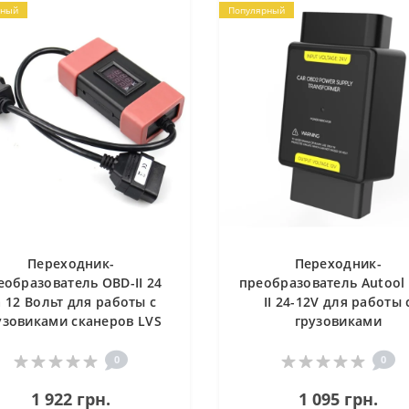
рный
Популярный
Переходник-
Переходник-
еобразователь OBD-II 24
преобразователь Autool
 12 Вольт для работы с
II 24-12V для работы 
узовиками сканеров LVS
грузовиками
an, ThinkCar PRO, Mucar
200, GOLO PRO, Easydiag,
0
0
Thinkdiag
1 922 грн.
1 095 грн.