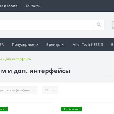
ка и оплата
Контакты
BER
Популярное
Бренды
AlienTech KESS 3
Б
м и доп. интерфейсы
ам и доп. интерфейсы
даж
Хит продаж