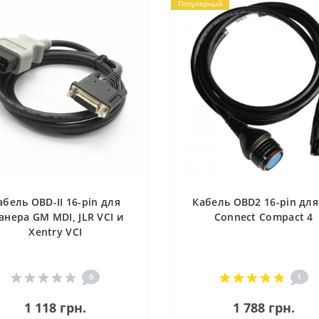
Популярный
абель OBD-II 16-pin для
Кабель OBD2 16-pin для
анера GM MDI, JLR VCI и
Connect Compact 4
Xentry VCI
0
1
1 118 грн.
1 788 грн.