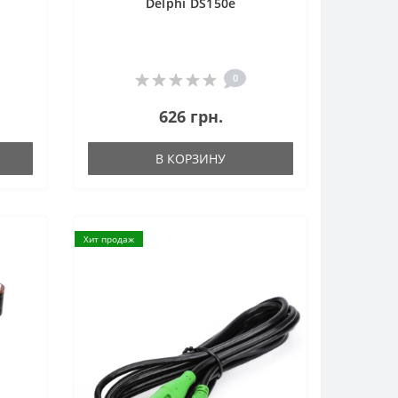
Delphi DS150e
0
626 грн.
В КОРЗИНУ
Хит продаж