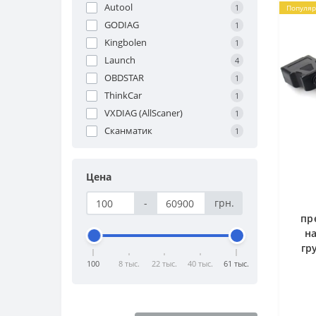
Autool
1
Популя
GODIAG
1
Kingbolen
1
Launch
4
OBDSTAR
1
ThinkCar
1
VXDIAG (AllScaner)
1
Сканматик
1
Цена
-
грн.
пр
на
гр
Sc
100
8 тыс.
22 тыс.
40 тыс.
61 тыс.
BT