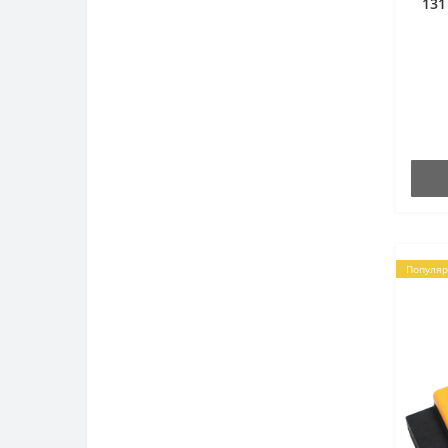
131
Популя