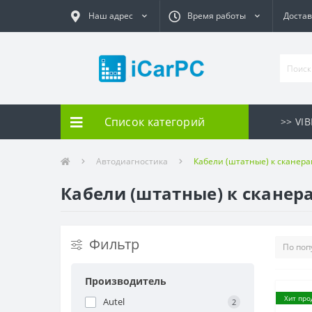
Наш адрес
Время работы
Достав
Список категорий
>> VI
Автодиагностика
Кабели (штатные) к сканера
Кабели (штатные) к сканер
Фильтр
Производитель
Хит про
Autel
2