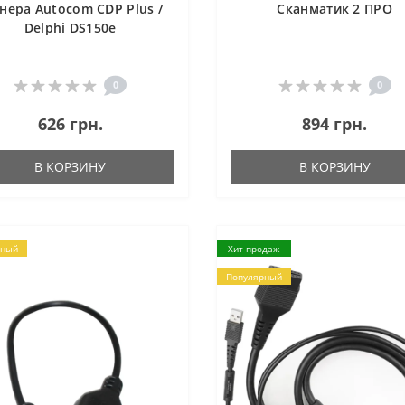
нера Autocom CDP Plus /
Сканматик 2 ПРО
Delphi DS150e
0
0
626 грн.
894 грн.
В КОРЗИНУ
В КОРЗИНУ
рный
Хит продаж
Популярный