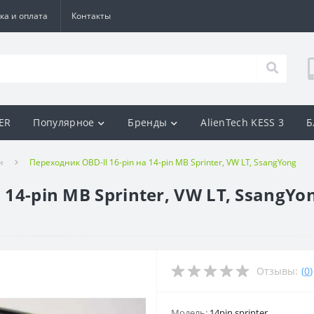
ка и оплата
Контакты
BER
Популярное
Бренды
AlienTech KESS 3
Б
и
Переходник OBD-II 16-pin на 14-pin MB Sprinter, VW LT, SsangYong
 14-pin MB Sprinter, VW LT, SsangYo
Отзывы:
(
0
)
Модель:
14pin sprinter