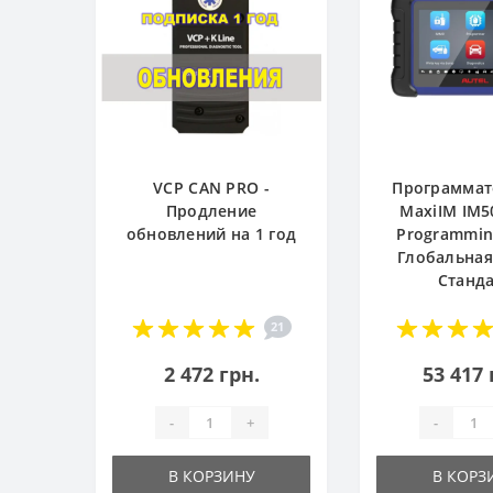
VCP CAN PRO -
Программат
Продление
MaxiIM IM5
обновлений на 1 год
Programming
Глобальная
Станд
21
2 472 грн.
53 417 
-
+
-
В КОРЗИНУ
В КОРЗ