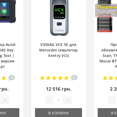
ор Autel
VXDIAG VCX SE для
Пр
08S Key
Mercedes (эмулятор
обновле
 Tool |
Xentry VCI)
Scan, T
 версия
Mucar BT
арт
15
27
грн.
12 516 грн.
2 2
+
-
+
-
ИНУ
В КОРЗИНУ
В 