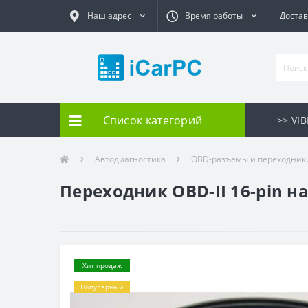
Наш адрес
Время работы
Достав
Список категорий
>> VI
Автодиагностика
OBD-разъемы и переходник
Переходник OBD-II 16-pin на
Хит продаж
Популярный