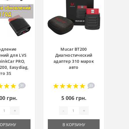
одление
Mucar BT200
ний для LVS
Диагностический
hinkCar PRO,
адаптер 310 марок
200, Easydiag,
авто
Pro 3S
31
23
00 грн.
5 006 грн.
+
-
+
КОРЗИНУ
В КОРЗИНУ