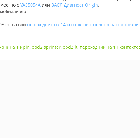
вместно с
VAS5054A
или
ВАСЯ Диагност Origin
.
ммобилайзер.
0E есть свой
переходник на 14 контактов с полной распиновкой
.
-pin на 14-pin
,
obd2 sprinter
,
obd2 lt
,
переходник на 14 контактов