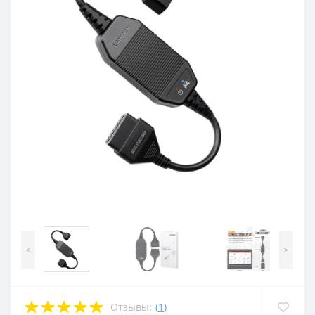
<
>
Отзывы:
(
1
)