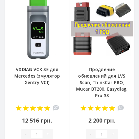
VXDIAG VCX SE для
Продление
Mercedes (эмулятор
обновлений для LVS
Xentry VCI)
Scan, ThinkCar PRO,
Mucar BT200, Easydiag,
Pro 3S
27
31
12 516 грн.
2 200 грн.
-
+
-
+