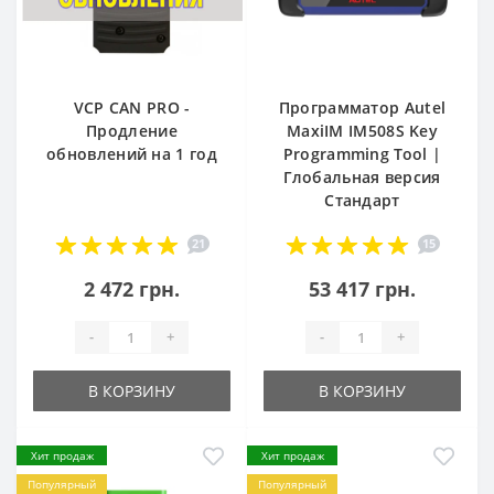
VCP CAN PRO -
Программатор Autel
Продление
MaxiIM IM508S Key
обновлений на 1 год
Programming Tool |
Глобальная версия
Стандарт
21
15
2 472 грн.
53 417 грн.
-
+
-
+
В КОРЗИНУ
В КОРЗИНУ
Хит продаж
Хит продаж
Популярный
Популярный