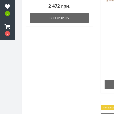
2 472 грн.
Реснички на фары
0
Решетка радиатора
В КОРЗИНУ
Электронное реле поворотов
0
Разное
Популя