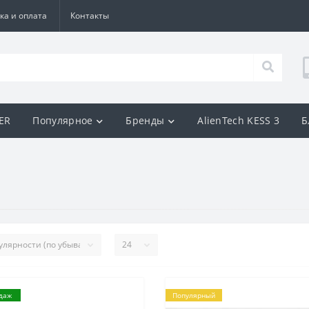
ка и оплата
Контакты
BER
Популярное
Бренды
AlienTech KESS 3
Б
даж
Популярный