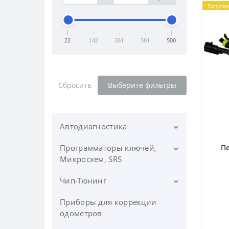
Популя
22
142
261
381
500
Сбросить
Выберите фильтры
Автодиагностика
Программаторы ключей,
Дилерские сканеры
П
Микросхем, SRS
Марочные адаптеры для ПК
Чип-Тюнинг
Программаторы ключей,
Мультимарочные сканеры
ИММО
Приборы для коррекции
Приборы, Загрузчики,
Диагностические сканеры
Программаторы AirBag, SRS
Флешеры
одометров
для грузовых авто