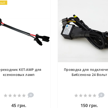
рный
ереходник KET-AMP для
Проводка для подключ
ксеноновых ламп
БиКсенона 24 Вольт
0
0
45 грн.
150 грн.