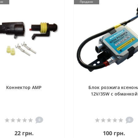
но
Продано
Коннектор AMP
Блок розжига ксенон
12V/35W с обманкой
0
0
22 грн.
100 грн.