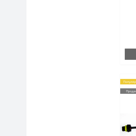
Популя
Прода