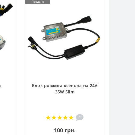
Продано
а
Блок розжига ксенона на 24V
35W Slim
1
100 грн.