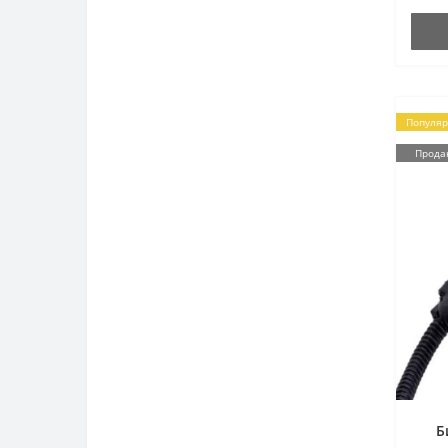
Популя
Прода
Б