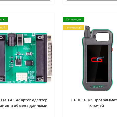
даж
Хит продаж
рный
Популярный
I MB AC Adapter адаптер
CGDI CG K2 Программа
тания и обмена данными
ключей