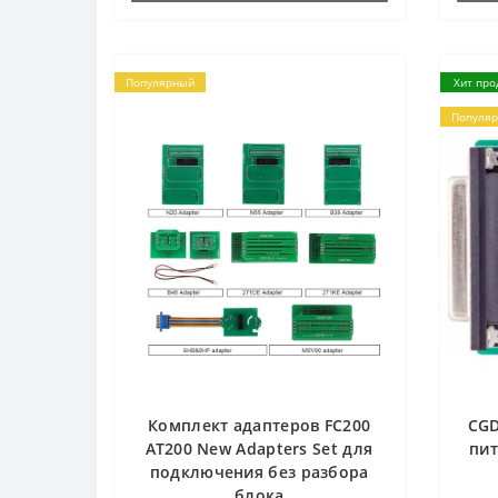
Популярный
Хит про
Популя
Комплект адаптеров FC200
CGD
AT200 New Adapters Set для
пи
подключения без разбора
блока