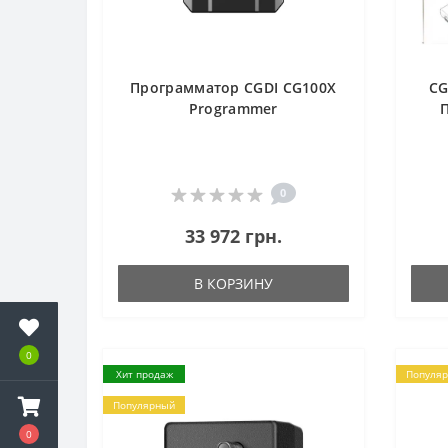
Программатор CGDI CG100X
CG
Programmer
0
33 972 грн.
В КОРЗИНУ
0
Хит продаж
Популя
Популярный
0