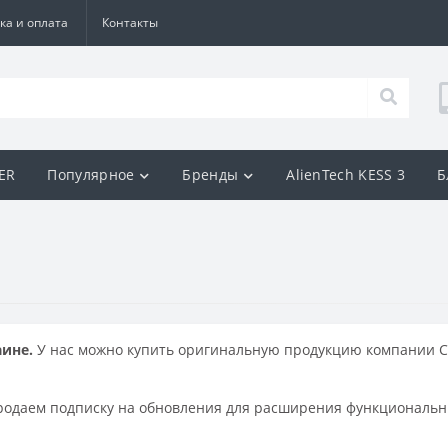
ка и оплата
Контакты
BER
Популярное
Бренды
AlienTech KESS 3
Б
аине.
У нас можно купить оригинальную продукцию компании CG
родаем подписку на обновления для расширения функциональ