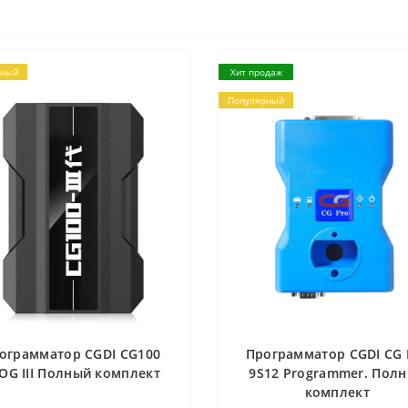
рный
Хит продаж
Популярный
ограмматор CGDI CG100
Программатор CGDI CG 
OG III Полный комплект
9S12 Programmer. Пол
комплект