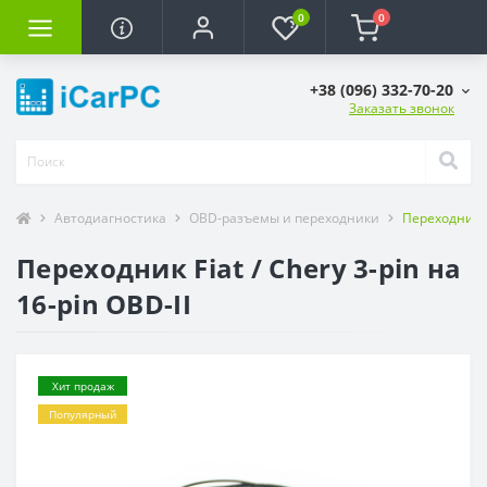
0
0
+38 (096) 332-70-20
Заказать звонок
Автодиагностика
OBD-разъемы и переходники
Переходник Fi
Переходник Fiat / Chery 3-pin на
16-pin OBD-II
Хит продаж
Популярный