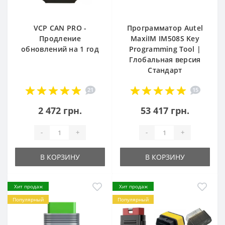
VCP CAN PRO -
Программатор Autel
Продление
MaxiIM IM508S Key
обновлений на 1 год
Programming Tool |
Глобальная версия
Стандарт
21
15
2 472 грн.
53 417 грн.
-
+
-
+
В КОРЗИНУ
В КОРЗИНУ
Хит продаж
Хит продаж
Популярный
Популярный