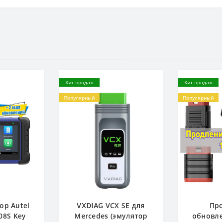
Хит продаж
Хит продаж
Популярный
Популярный
ор Autel
VXDIAG VCX SE для
Пр
08S Key
Mercedes (эмулятор
обновле