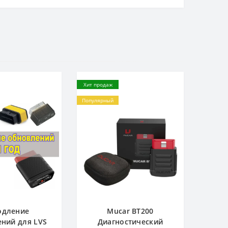
Хит продаж
Популярный
одление
Mucar BT200
ний для LVS
Диагностический