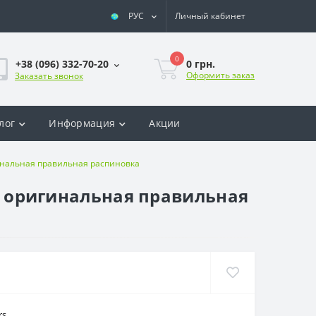
РУС
Личный кабинет
0
0 грн.
+38 (096) 332-70-20
Оформить заказ
Заказать звонок
лог
Информация
Акции
игинальная правильная распиновка
), оригинальная правильная
rs