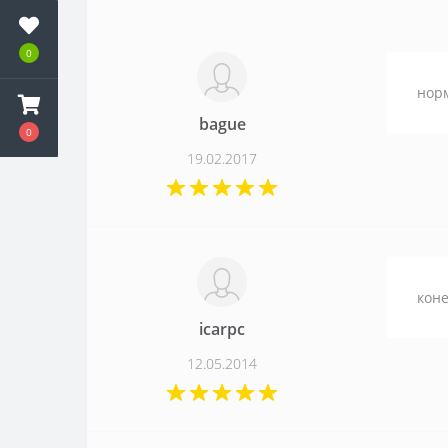
0
нор
bague
0
19.02.2017
коне
icarpc
12.05.2014