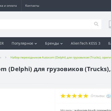
ка и оплата
Контакты
BER
Популярное
Бренды
AlienTech KESS 3
Б
и
Набор переходников Autocom (Delphi) для грузовиков (Trucks), ор
 (Delphi) для грузовиков (Trucks
Отзывы:
(
5
)
Модель:
autocom truck connecto