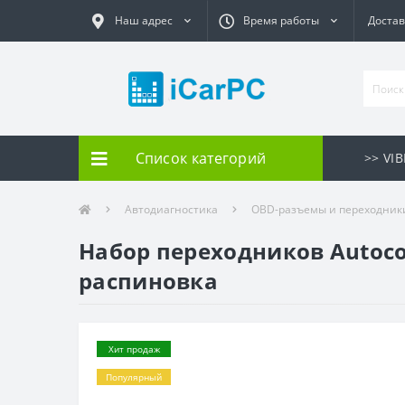
Наш адрес
Время работы
Достав
Список категорий
>> VI
Автодиагностика
OBD-разъемы и переходник
Набор переходников Autocom
распиновка
Хит продаж
Популярный