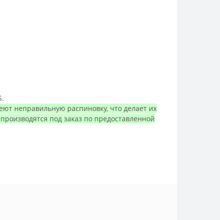
S.
меют неправильную распиновку, что делает их
ы производятся под заказ по предоставленной