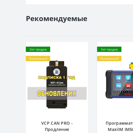
Рекомендуемые
Хит продаж
Хит продаж
Популярный
Популярный
VCP CAN PRO -
Программат
Продление
MaxiIM IM5