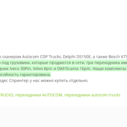
сканером Autocom CDP Trucks, Delphi DS150E, а также Bosch KT
в под грузовики, которые продаются в сети, три переходника и
ик Iveco 30Pin, Volvo 8pin и DAF/Scania 16pin. Наши комплект
особность гарантирована.
дес Спринтер у нас можно купить отдельно.
TRUCKS
,
переходники AUTOCOM
,
переходники autocom trucks