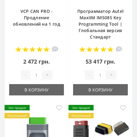
VCP CAN PRO -
Программатор Autel
Продление
MaxiIM IM508S Key
обновлений на 1 год
Programming Tool |
Глобальная версия
Стандарт
21
15
2 472 грн.
53 417 грн.
-
+
-
+
В КОРЗИНУ
В КОРЗИНУ
Хит продаж
Хит продаж
Популярный
Популярный