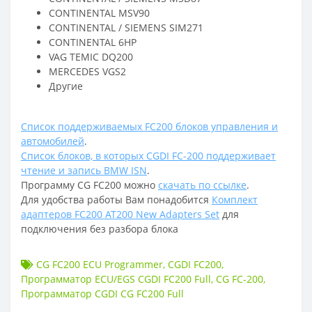
CONTINENTAL MSV90
CONTINENTAL / SIEMENS SIM271
CONTINENTAL 6HP
VAG TEMIC DQ200
MERCEDES VGS2
Другие
Список поддерживаемых FC200 блоков управления и
автомобилей
.
Список блоков, в которых CGDI FC-200 поддерживает
чтение и запись BMW ISN
.
Программу CG FC200 можно
скачать по ссылке
.
Для удобства работы Вам понадобится
Комплект
адаптеров FC200 AT200 New Adapters Set
для
подключения без разбора блока
CG FC200 ECU Programmer
,
CGDI FC200
,
Программатор ECU/EGS CGDI FC200 Full
,
CG FC-200
,
Программатор CGDI CG FC200 Full