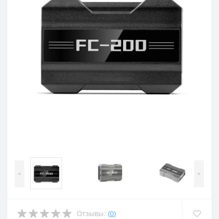
<
>
Отзывы:
(
0
)