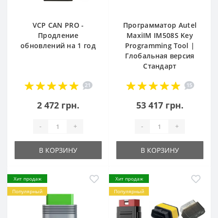
VCP CAN PRO -
Программатор Autel
Продление
MaxiIM IM508S Key
обновлений на 1 год
Programming Tool |
Глобальная версия
Стандарт
21
15
2 472 грн.
53 417 грн.
-
+
-
+
В КОРЗИНУ
В КОРЗИНУ
Хит продаж
Хит продаж
Популярный
Популярный