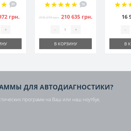
39
16
972 грн.
210 635 грн.
16 
318 270 грн.
+
-
+
-
ИНУ
В КОРЗИНУ
В 
РАММЫ ДЛЯ АВТОДИАГНОСТИКИ?
стических программ на Ваш или наш ноутбук.