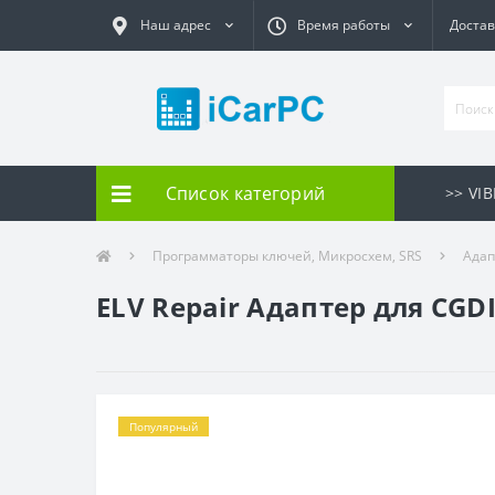
Наш адрес
Время работы
Достав
Список категорий
>> VI
Программаторы ключей, Микросхем, SRS
Адап
ELV Repair Адаптер для CGD
Популярный