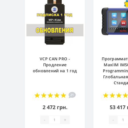
VCP CAN PRO -
Программат
Продление
MaxiIM IM5
обновлений на 1 год
Programming
Глобальная
Станд
21
2 472 грн.
53 417 
-
+
-