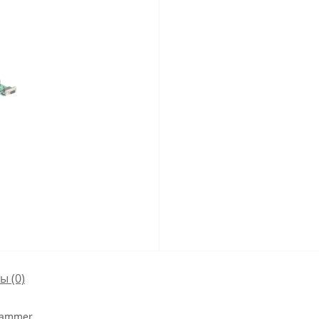
сы
(0)
rammer