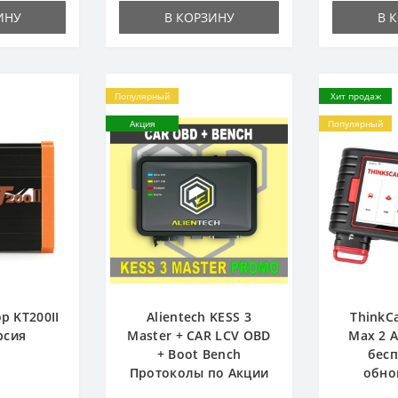
ИНУ
В КОРЗИНУ
В 
Популярный
Хит продаж
Акция
Популярный
р KT200II
Alientech KESS 3
ThinkC
рсия
Master + CAR LCV OBD
Max 2 
+ Boot Bench
бес
Протоколы по Акции
обно