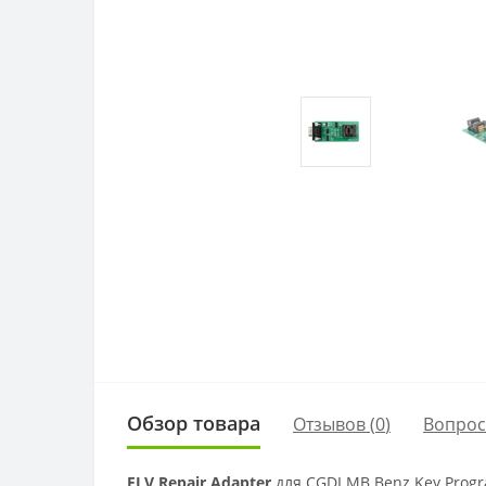
Обзор товара
Отзывов (
0
)
Вопро
ELV Repair Adapter
для CGDI MB Benz Key Prog