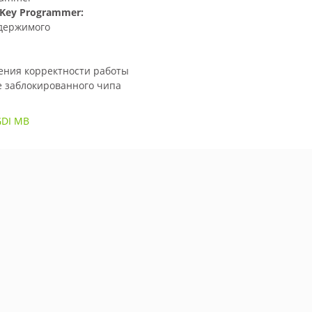
 Key Programmer:
одержимого
ления корректности работы
е заблокированного чипа
GDI MB