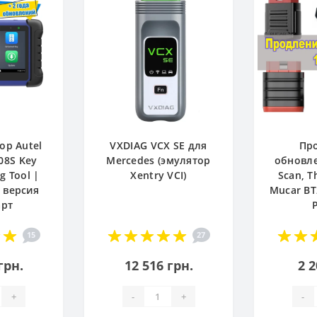
ор Autel
VXDIAG VCX SE для
Пр
08S Key
Mercedes (эмулятор
обновле
 Tool |
Xentry VCI)
Scan, T
 версия
Mucar BT
арт
15
27
грн.
12 516 грн.
2 2
+
-
+
-