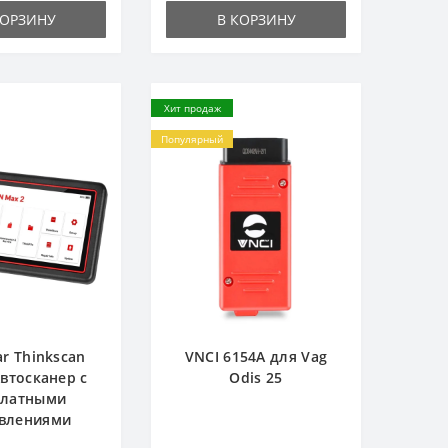
КОРЗИНУ
В КОРЗИНУ
Хит продаж
Популярный
ar Thinkscan
VNCI 6154A для Vag
Автосканер с
Odis 25
платными
влениями