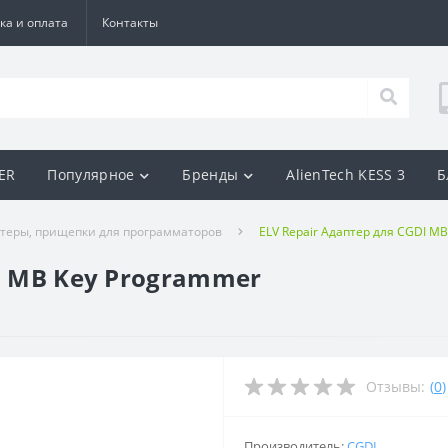
ка и оплата
Контакты
BER
Популярное
Бренды
AlienTech KESS 3
Б
теры, прищепки для программаторов
ELV Repair Адаптер для CGDI M
I MB Key Programmer
Отзывы:
(
0
)
Производитель:
CGDI