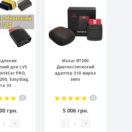
одление
Mucar BT200
ний для LVS
Диагностический
hinkCar PRO,
адаптер 310 марок
200, Easydiag,
авто
Pro 3S
31
23
00 грн.
5 006 грн.
+
-
+