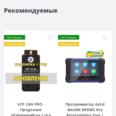
Рекомендуемые
Хит продаж
Хит продаж
Популярный
Популярный
VCP CAN PRO -
Программатор Autel
Продление
MaxiIM IM508S Key
обновлений на 1 год
Programming Tool |