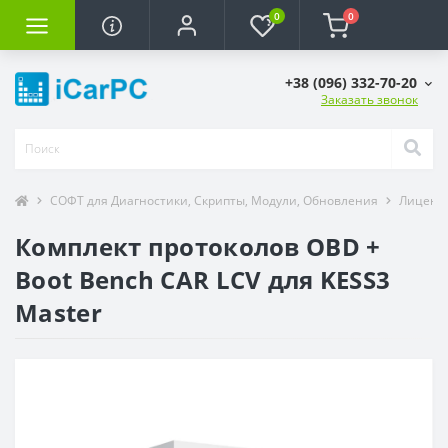
0
0
+38 (096) 332-70-20
Заказать звонок
СОФТ для Диагностики, Скрипты, Модули, Обновления
Лицензи
Комплект протоколов OBD +
Boot Bench CAR LCV для KESS3
Master