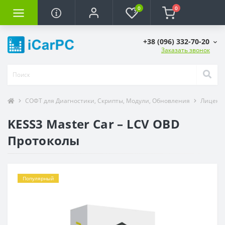
0
0
+38 (096) 332-70-20
Заказать звонок
СОФТ для Диагностики, Скрипты, Модули, Обновления
Лицензи
KESS3 Master Car – LCV OBD
Протоколы
Популярный