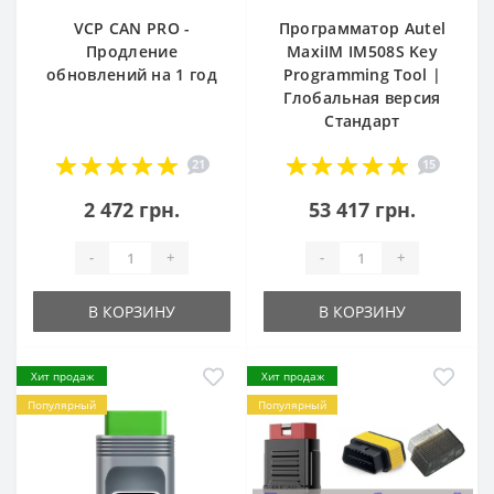
VCP CAN PRO -
Программатор Autel
Продление
MaxiIM IM508S Key
обновлений на 1 год
Programming Tool |
Глобальная версия
Стандарт
21
15
2 472 грн.
53 417 грн.
-
+
-
+
В КОРЗИНУ
В КОРЗИНУ
Хит продаж
Хит продаж
Популярный
Популярный