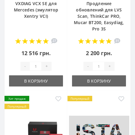
VXDIAG VCX SE для
Продление
Mercedes (эмулятор
обновлений для LVS
Xentry VCI)
Scan, ThinkCar PRO,
Mucar BT200, Easydiag,
Pro 3S
27
31
12 516 грн.
2 200 грн.
-
+
-
+
В КОРЗИНУ
В КОРЗИНУ
Хит продаж
Популярный
Популярный