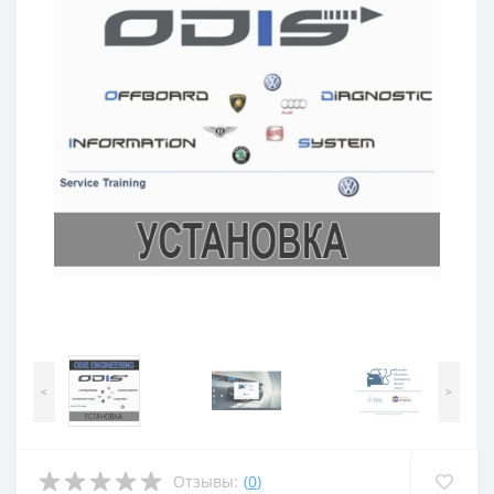
<
>
Отзывы:
(
0
)