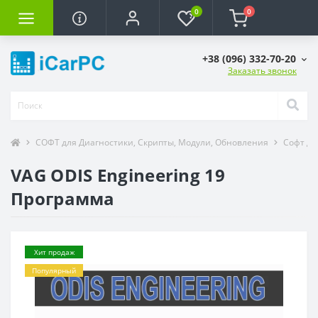
0
0
+38 (096) 332-70-20
Заказать звонок
СОФТ для Диагностики, Скрипты, Модули, Обновления
Софт дл
VAG ODIS Engineering 19
Программа
Хит продаж
Популярный