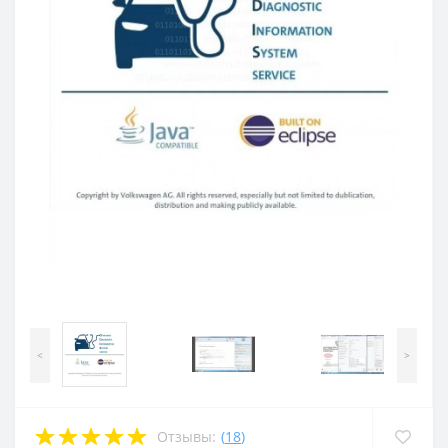
<
>
Отзывы:
(
18
)