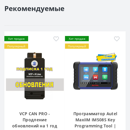
Рекомендуемые
Хит продаж
Хит продаж
Популярный
Популярный
VCP CAN PRO -
Программатор Autel
Продление
MaxiIM IM508S Key
обновлений на 1 год
Programming Tool |