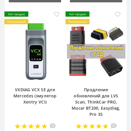
Хит продаж
Хит продаж
Популярный
Популярный
VXDIAG VCX SE для
Продление
Mercedes (эмулятор
обновлений для LVS
Xentry VCI)
Scan, ThinkCar PRO,
Mucar BT200, Easydiag,
Pro 3S
27
31