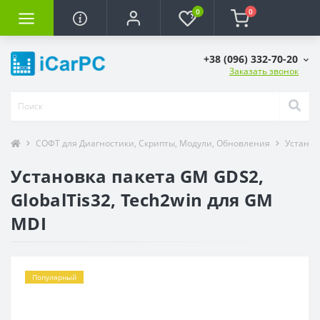
0
0
+38 (096) 332-70-20
Заказать звонок
СОФТ для Диагностики, Скрипты, Модули, Обновления
Установ
Установка пакета GM GDS2,
GlobalTis32, Tech2win для GM
MDI
Популярный