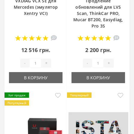
VXDIAG VCX SE для
Продление
Mercedes (эмулятор
обновлений для LVS
Xentry VCI)
Scan, ThinkCar PRO,
Mucar BT200, Easydiag,
Pro 3S
27
31
12 516 грн.
2 200 грн.
-
+
-
+
В КОРЗИНУ
В КОРЗИНУ
Хит продаж
Популярный
Популярный