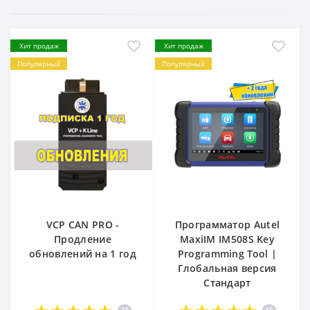
Хит продаж
Хит продаж
Популярный
Популярный
VCP CAN PRO -
Программатор Autel
Продление
MaxiIM IM508S Key
обновлений на 1 год
Programming Tool |
Глобальная версия
Стандарт
21
15