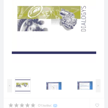
<
>
Отзывы:
(
0
)