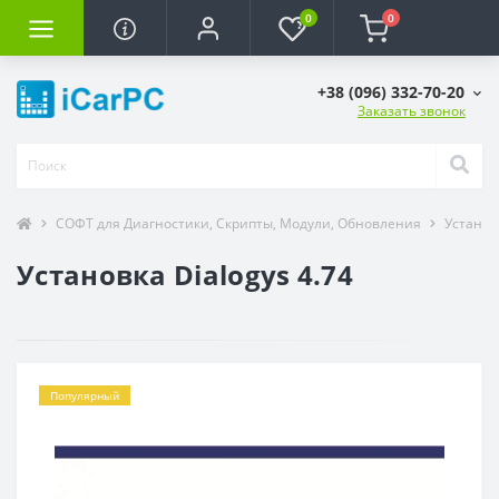
0
0
+38 (096) 332-70-20
Заказать звонок
СОФТ для Диагностики, Скрипты, Модули, Обновления
Установ
Установка Dialogys 4.74
Популярный