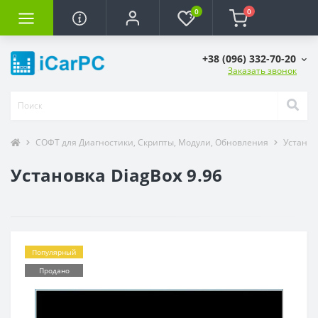
0
0
+38 (096) 332-70-20
Заказать звонок
СОФТ для Диагностики, Скрипты, Модули, Обновления
Установ
Установка DiagBox 9.96
Популярный
Продано