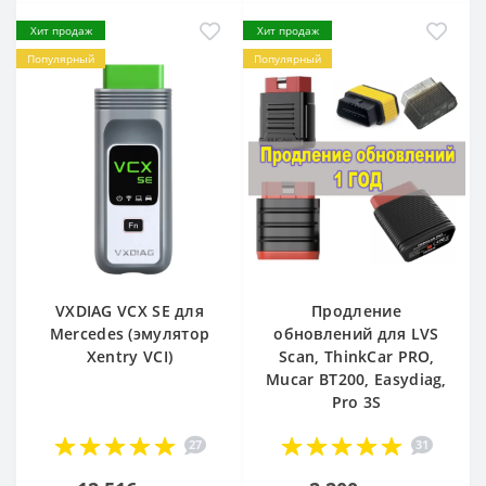
Хит продаж
Хит продаж
Популярный
Популярный
VXDIAG VCX SE для
Продление
Mercedes (эмулятор
обновлений для LVS
Xentry VCI)
Scan, ThinkCar PRO,
Mucar BT200, Easydiag,
Pro 3S
27
31