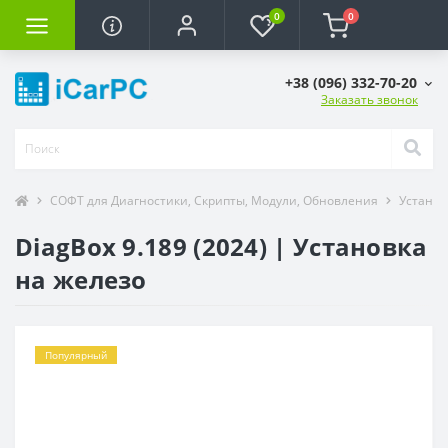
0
0
+38 (096) 332-70-20
Заказать звонок
СОФТ для Диагностики, Скрипты, Модули, Обновления
Установ
DiagBox 9.189 (2024) | Установка
на железо
Популярный