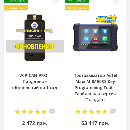
Хит продаж
Хит продаж
Популярный
Популярный
VCP CAN PRO -
Программатор Autel
Продление
MaxiIM IM508S Key
обновлений на 1 год
Programming Tool |
Глобальная версия
Стандарт
21
15
2 472 грн.
53 417 грн.