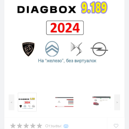
<
>
Отзывы:
(
0
)