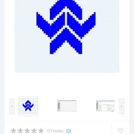
<
>
Отзывы:
(
0
)