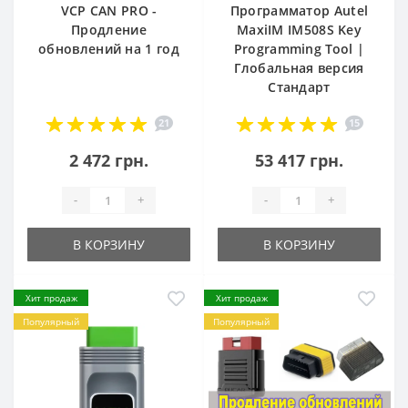
VCP CAN PRO -
Программатор Autel
Продление
MaxiIM IM508S Key
обновлений на 1 год
Programming Tool |
Глобальная версия
Стандарт
21
15
2 472 грн.
53 417 грн.
-
+
-
+
В КОРЗИНУ
В КОРЗИНУ
Хит продаж
Хит продаж
Популярный
Популярный