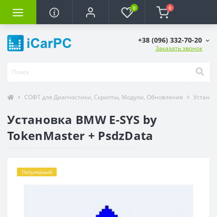
0
0
+38 (096) 332-70-20
Заказать звонок
СОФТ для Диагностики, Скрипты, Модули, Обновления
Установ
Установка BMW E-SYS by
TokenMaster + PsdzData
Популярный