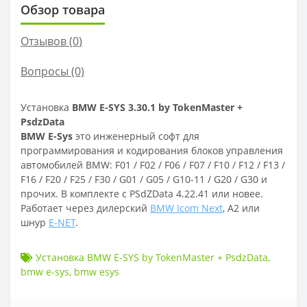
Обзор товара
Отзывов (
0
)
Вопросы
(0)
Установка
BMW E-SYS 3.30.1 by TokenMaster +
PsdzData
BMW E-Sys
это инженерный софт для
программирования и кодирования блоков управления
автомобилей BMW: F01 / F02 / F06 / F07 / F10 / F12 / F13 /
F16 / F20 / F25 / F30 / G01 / G05 / G10-11 / G20 / G30 и
прочих. В комплекте с PSdZData 4.22.41
или новее.
Работает через дилерский
BMW Icom Next
, A2 или
шнур
E-NET
.
Установка BMW E-SYS by TokenMaster + PsdzData
,
bmw e-sys
,
bmw esys