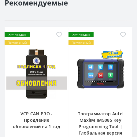
Рекомендуемые
Хит продаж
Хит продаж
Популярный
Популярный
VCP CAN PRO -
Программатор Autel
Продление
MaxiIM IM508S Key
обновлений на 1 год
Programming Tool |
Глобальная версия